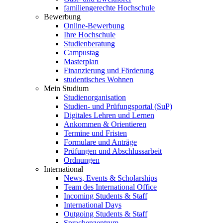
familiengerechte Hochschule
Bewerbung
Online-Bewerbung
Ihre Hochschule
Studienberatung
Campustag
Masterplan
Finanzierung und Förderung
studentisches Wohnen
Mein Studium
Studienorganisation
Studien- und Prüfungsportal (SuP)
Digitales Lehren und Lernen
Ankommen & Orientieren
Termine und Fristen
Formulare und Anträge
Prüfungen und Abschlussarbeit
Ordnungen
International
News, Events & Scholarships
Team des International Office
Incoming Students & Staff
International Days
Outgoing Students & Staff
Sprachenzentrum