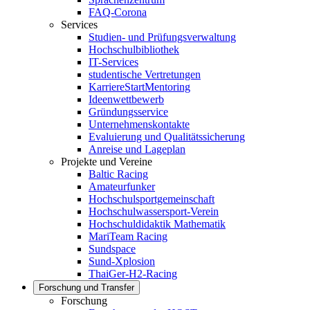
FAQ-Corona
Services
Studien- und Prüfungsverwaltung
Hochschulbibliothek
IT-Services
studentische Vertretungen
KarriereStartMentoring
Ideenwettbewerb
Gründungsservice
Unternehmenskontakte
Evaluierung und Qualitätssicherung
Anreise und Lageplan
Projekte und Vereine
Baltic Racing
Amateurfunker
Hochschulsportgemeinschaft
Hochschulwassersport-Verein
Hochschuldidaktik Mathematik
MariTeam Racing
Sundspace
Sund-Xplosion
ThaiGer-H2-Racing
Forschung und Transfer
Forschung