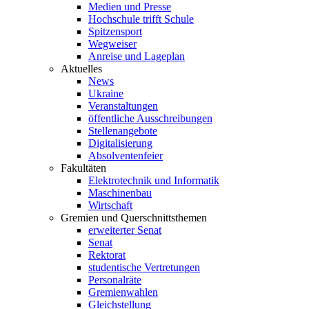
Medien und Presse
Hochschule trifft Schule
Spitzensport
Wegweiser
Anreise und Lageplan
Aktuelles
News
Ukraine
Veranstaltungen
öffentliche Ausschreibungen
Stellenangebote
Digitalisierung
Absolventenfeier
Fakultäten
Elektrotechnik und Informatik
Maschinenbau
Wirtschaft
Gremien und Querschnittsthemen
erweiterter Senat
Senat
Rektorat
studentische Vertretungen
Personalräte
Gremienwahlen
Gleichstellung