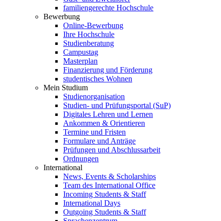
familiengerechte Hochschule
Bewerbung
Online-Bewerbung
Ihre Hochschule
Studienberatung
Campustag
Masterplan
Finanzierung und Förderung
studentisches Wohnen
Mein Studium
Studienorganisation
Studien- und Prüfungsportal (SuP)
Digitales Lehren und Lernen
Ankommen & Orientieren
Termine und Fristen
Formulare und Anträge
Prüfungen und Abschlussarbeit
Ordnungen
International
News, Events & Scholarships
Team des International Office
Incoming Students & Staff
International Days
Outgoing Students & Staff
Sprachenzentrum