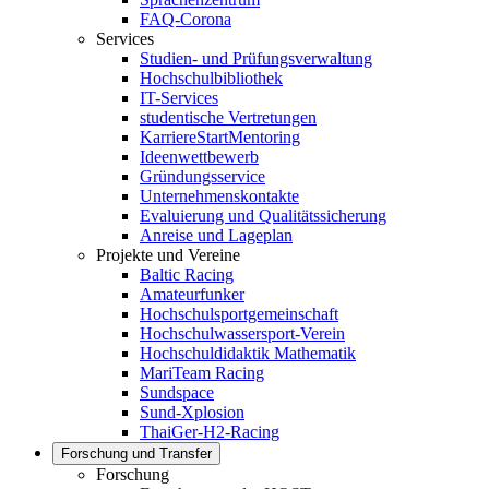
FAQ-Corona
Services
Studien- und Prüfungsverwaltung
Hochschulbibliothek
IT-Services
studentische Vertretungen
KarriereStartMentoring
Ideenwettbewerb
Gründungsservice
Unternehmenskontakte
Evaluierung und Qualitätssicherung
Anreise und Lageplan
Projekte und Vereine
Baltic Racing
Amateurfunker
Hochschulsportgemeinschaft
Hochschulwassersport-Verein
Hochschuldidaktik Mathematik
MariTeam Racing
Sundspace
Sund-Xplosion
ThaiGer-H2-Racing
Forschung und Transfer
Forschung