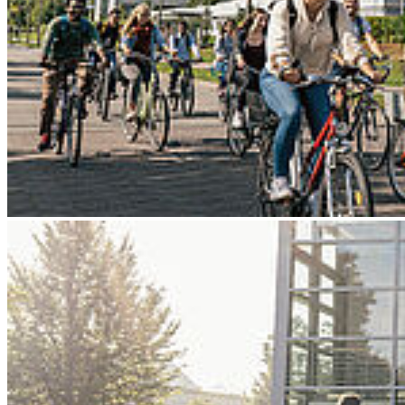
Go to slide 4
Go to slide 5
Go to slide 6
Go to slide 7
Go to slide 8
Go to slide 9
Zurück
Hochschule brilliert mit Forschung für
Landwirtschaft
14.03.2025
Bündnis AutoPasture wird im Landesexzellenzprogramm mit 5 Mio.
€ über vier Jahre gefördert für seine digitalen Anwendungen für ein