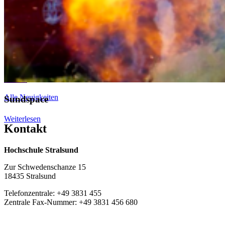
können“. Das Konsortium hat sich zudem so aufgestellt, dass
möglichst vielen Nachwuchswissenschaftlern die Möglichkeit der
wissenschaftlichen Qualifizierung ermöglicht werden kann, um die
kommende Generation hervorragender Forscher*innen in M-V zu
sichern.
Zurück
Alle Neuigkeiten
Sundspace
Weiterlesen
Kon­takt
Hochschule Stralsund
Zur Schwedenschanze 15
18435 Stralsund
Telefonzentrale: +49 3831 455
Zentrale Fax-Nummer: +49 3831 456 680