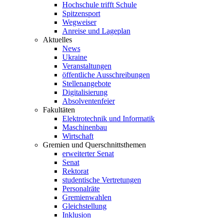
Hochschule trifft Schule
Spitzensport
Wegweiser
Anreise und Lageplan
Aktuelles
News
Ukraine
Veranstaltungen
öffentliche Ausschreibungen
Stellenangebote
Digitalisierung
Absolventenfeier
Fakultäten
Elektrotechnik und Informatik
Maschinenbau
Wirtschaft
Gremien und Querschnittsthemen
erweiterter Senat
Senat
Rektorat
studentische Vertretungen
Personalräte
Gremienwahlen
Gleichstellung
Inklusion