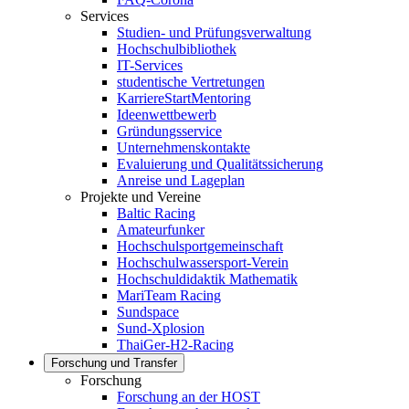
Services
Studien- und Prüfungsverwaltung
Hochschulbibliothek
IT-Services
studentische Vertretungen
KarriereStartMentoring
Ideenwettbewerb
Gründungsservice
Unternehmenskontakte
Evaluierung und Qualitätssicherung
Anreise und Lageplan
Projekte und Vereine
Baltic Racing
Amateurfunker
Hochschulsportgemeinschaft
Hochschulwassersport-Verein
Hochschuldidaktik Mathematik
MariTeam Racing
Sundspace
Sund-Xplosion
ThaiGer-H2-Racing
Forschung und Transfer
Forschung
Forschung an der HOST