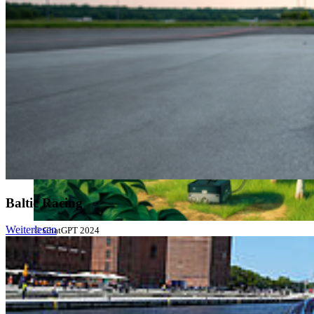
Baltic Racing
Weiterlesen
© ChatGPT 2024
Spitzenforschung betreibt die Hochschule Stralsund weiterhin im
Bereich Landwirtschaft. Das Bündnis „AutoPasture – Digitale
Anwendungen für ein autonomes Herden- und Weidemanagement
von Rindern“, das von Prof. Dr.-Ing. Mark Vehse koordiniert wird,
wird dafür mit 5 Mio. € über vier Jahre im