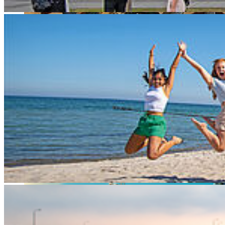
© Maren Kopp
AutoPasture-Team (v.l.n.r.): Prof. Mark Vehse
(Hochschule Stralsund), Prof. Tobias Hillmann
(Hochschule Neubrandenburg), Dr. Jan Langbein
(Forschungsinstitut für Nutztierbiologie), Prof. Sandra
Rose (Uni Rostock), Dr. Jürgen Müller (Uni Rostock),
Martin Priesel (Forschungsverbund MV)