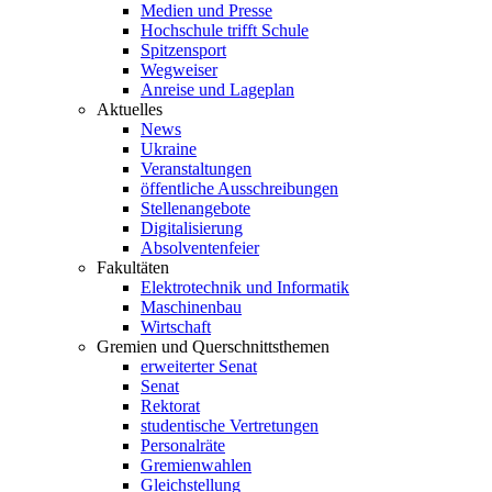
Medien und Presse
Hochschule trifft Schule
Spitzensport
Wegweiser
Anreise und Lageplan
Aktuelles
News
Ukraine
Veranstaltungen
öffentliche Ausschreibungen
Stellenangebote
Digitalisierung
Absolventenfeier
Fakultäten
Elektrotechnik und Informatik
Maschinenbau
Wirtschaft
Gremien und Querschnittsthemen
erweiterter Senat
Senat
Rektorat
studentische Vertretungen
Personalräte
Gremienwahlen
Gleichstellung