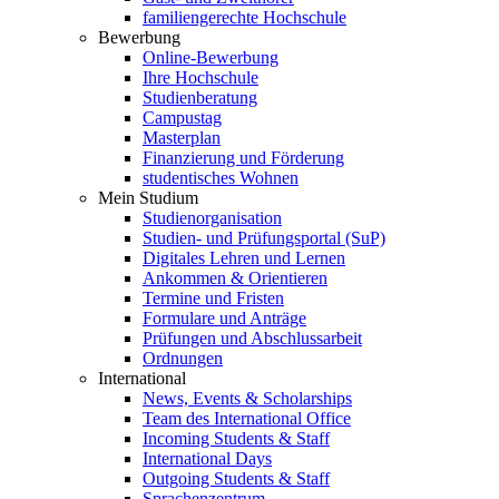
familiengerechte Hochschule
Bewerbung
Online-Bewerbung
Ihre Hochschule
Studienberatung
Campustag
Masterplan
Finanzierung und Förderung
studentisches Wohnen
Mein Studium
Studienorganisation
Studien- und Prüfungsportal (SuP)
Digitales Lehren und Lernen
Ankommen & Orientieren
Termine und Fristen
Formulare und Anträge
Prüfungen und Abschlussarbeit
Ordnungen
International
News, Events & Scholarships
Team des International Office
Incoming Students & Staff
International Days
Outgoing Students & Staff
Sprachenzentrum