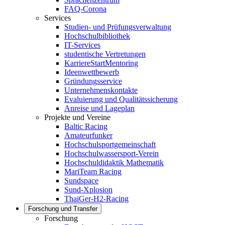
FAQ-Corona
Services
Studien- und Prüfungsverwaltung
Hochschulbibliothek
IT-Services
studentische Vertretungen
KarriereStartMentoring
Ideenwettbewerb
Gründungsservice
Unternehmenskontakte
Evaluierung und Qualitätssicherung
Anreise und Lageplan
Projekte und Vereine
Baltic Racing
Amateurfunker
Hochschulsportgemeinschaft
Hochschulwassersport-Verein
Hochschuldidaktik Mathematik
MariTeam Racing
Sundspace
Sund-Xplosion
ThaiGer-H2-Racing
Forschung und Transfer
Forschung