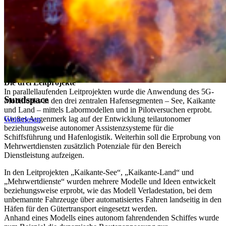
Sie verwenden in diesen Fällen zugewiesene lizenzbasierte
Frequenzen, die von der Bundesnetzagentur vergeben werden.
Aufgrund des standortsgebundenen Geltungsbereichs der
Frequenzen sind diese Netze auf ein bestimmtes Gelände, wie im
Fall der HOST: den Campus, begrenzt. Die Campusnetze mit ihrer
individuellen Frequenz können ganz gezielt auf die Anforderungen
des Umfelds angepasst werden, da sie nicht für den Gebrauch durch
die Öffentlichkeit vorgesehen sind.
Die drei Leitprojekte
In parallellaufenden Leitprojekten wurde die Anwendung des 5G-
Sundspace
Mobilfunks in den drei zentralen Hafensegmenten – See, Kaikante
und Land – mittels Labormodellen und in Pilotversuchen erprobt.
Großes Augenmerk lag auf der Entwicklung teilautonomer
Weiterlesen
beziehungsweise autonomer Assistenzsysteme für die
Schiffsführung und Hafenlogistik. Weiterhin soll die Erprobung von
Mehrwertdiensten zusätzlich Potenziale für den Bereich
Dienstleistung aufzeigen.
In den Leitprojekten „Kaikante-See“, „Kaikante-Land“ und
„Mehrwertdienste“ wurden mehrere Modelle und Ideen entwickelt
beziehungsweise erprobt, wie das Modell Verladestation, bei dem
unbemannte Fahrzeuge über automatisiertes Fahren landseitig in den
Häfen für den Gütertransport eingesetzt werden.
Anhand eines Modells eines autonom fahrendenden Schiffes wurde