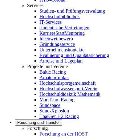
Services
Studien- und Prüfungsverwaltung
Hochschulbibliothek
IT-Services
studentische Vertretungen
KarriereStartMentoring
Ideenwettbewerb
Gründungsservice
Unternehmenskontakte
Evaluierung und Qualitätssicherung
Anreise und Lageplan
Projekte und Vereine
Baltic Racing
Amateurfunker
Hochschulsportgemeinschaft
Hochschulwassersport-Verein
Hochschuldidaktik Mathematik
MariTeam Racing
Sundspace
Sund-Xplosion
ThaiGer-H2-Racing
Forschung und Transfer
Forschung
Forschung an der HOST