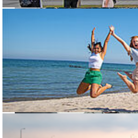
© HOST / Witeno
MS "Sünje" der Weißen Flotte