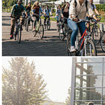
Go to slide 4
Go to slide 5
Go to slide 6
Go to slide 7
Go to slide 8
Go to slide 9
Zurück
Basis für autonomes Fahren auf See
gelegt
12.02.2025
Projekt 5GPortVG stellt Errungenschaften aus einem Jahr Forschung
vor. 5G-Campusnetz für die Forschung an der Hochschule