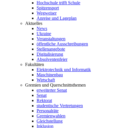
Hochschule trifft Schule
Spitzensport
Wegweiser
Anreise und Lageplan
Aktuelles
News
Ukraine
Veranstaltungen
öffentliche Ausschreibungen
Stellenangebote
Digitalisierung
Absolventenfeier
Fakultäten
Elektrotechnik und Informatik
Maschinenbau
Wirtschaft
Gremien und Querschnittsthemen
erweiterter Senat
Senat
Rektorat
studentische Vertretungen
Personalräte
Gremienwahlen
Gleichstellung
Inklusion