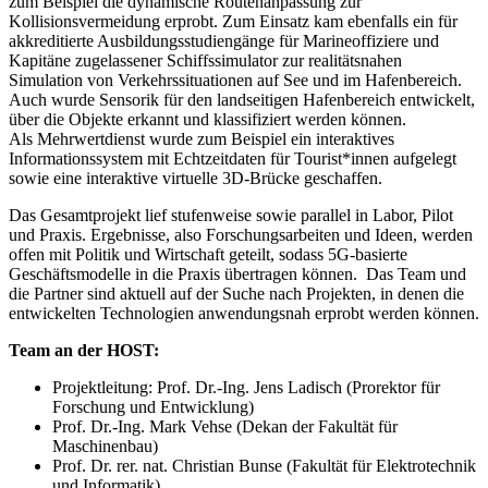
zum Beispiel die dynamische Routenanpassung zur
Kollisionsvermeidung erprobt. Zum Einsatz kam ebenfalls ein für
akkreditierte Ausbildungsstudiengänge für Marineoffiziere und
Kapitäne zugelassener Schiffssimulator zur realitätsnahen
Simulation von Verkehrssituationen auf See und im Hafenbereich.
Auch wurde Sensorik für den landseitigen Hafenbereich entwickelt,
über die Objekte erkannt und klassifiziert werden können.
Als Mehrwertdienst wurde zum Beispiel ein interaktives
Informationssystem mit Echtzeitdaten für Tourist*innen aufgelegt
sowie eine interaktive virtuelle 3D-Brücke geschaffen.
Das Gesamtprojekt lief stufenweise sowie parallel in Labor, Pilot
und Praxis. Ergebnisse, also Forschungsarbeiten und Ideen, werden
offen mit Politik und Wirtschaft geteilt, sodass 5G-basierte
Geschäftsmodelle in die Praxis übertragen können. Das Team und
die Partner sind aktuell auf der Suche nach Projekten, in denen die
entwickelten Technologien anwendungsnah erprobt werden können.
Team an der HOST:
Projektleitung: Prof. Dr.-Ing. Jens Ladisch (Prorektor für
Forschung und Entwicklung)
Prof. Dr.-Ing. Mark Vehse (Dekan der Fakultät für
Maschinenbau)
Prof. Dr. rer. nat. Christian Bunse (Fakultät für Elektrotechnik
und Informatik)