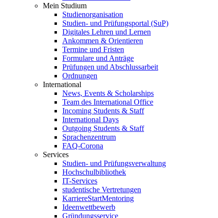
Mein Studium
Studienorganisation
Studien- und Prüfungsportal (SuP)
Digitales Lehren und Lernen
Ankommen & Orientieren
Termine und Fristen
Formulare und Anträge
Prüfungen und Abschlussarbeit
Ordnungen
International
News, Events & Scholarships
Team des International Office
Incoming Students & Staff
International Days
Outgoing Students & Staff
Sprachenzentrum
FAQ-Corona
Services
Studien- und Prüfungsverwaltung
Hochschulbibliothek
IT-Services
studentische Vertretungen
KarriereStartMentoring
Ideenwettbewerb
Gründungsservice