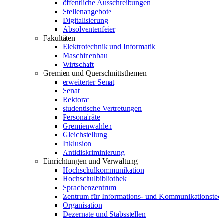
öffentliche Ausschreibungen
Stellenangebote
Digitalisierung
Absolventenfeier
Fakultäten
Elektrotechnik und Informatik
Maschinenbau
Wirtschaft
Gremien und Querschnittsthemen
erweiterter Senat
Senat
Rektorat
studentische Vertretungen
Personalräte
Gremienwahlen
Gleichstellung
Inklusion
Antidiskriminierung
Einrichtungen und Verwaltung
Hochschulkommunikation
Hochschulbibliothek
Sprachenzentrum
Zentrum für Informations- und Kommunikationste
Organisation
Dezernate und Stabsstellen