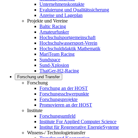
Unternehmenskontakte
Evaluierung und Qualitätssicherung
Anreise und Lageplan
Projekte und Vereine
Baltic Racing
Amateurfunker
Hochschulsportgemeinschaft
Hochschulwassersport-Verein
Hochschuldidaktik Mathematik
MariTeam Racing
Sundspace
Sund-Xplosion
ThaiGer-H2-Racing
Forschung und Transfer
Forschung
Forschung an der HOST
Forschungsschwerpunkte
Forschungsprojekte
Promovieren an der HOST
Institute
Forschungsumfeld
Institute For Applied Computer Science
Institut für Regenerative EnergieSysteme
Wissens-/ Technologietransfer