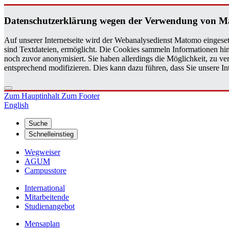
Da­ten­schutz­er­klä­rung wegen der Ver­wen­dung von M
Auf unserer Internetseite wird der Webanalysedienst Matomo eingeset
sind Textdateien, ermöglicht. Die Cookies sammeln Informationen hin
noch zuvor anonymisiert. Sie haben allerdings die Möglichkeit, zu 
entsprechend modifizieren. Dies kann dazu führen, dass Sie unsere 
Zum Hauptinhalt
Zum Footer
English
Suche
Schnelleinstieg
Wegweiser
AGUM
Campusstore
International
Mitarbeitende
Studienangebot
Mensaplan