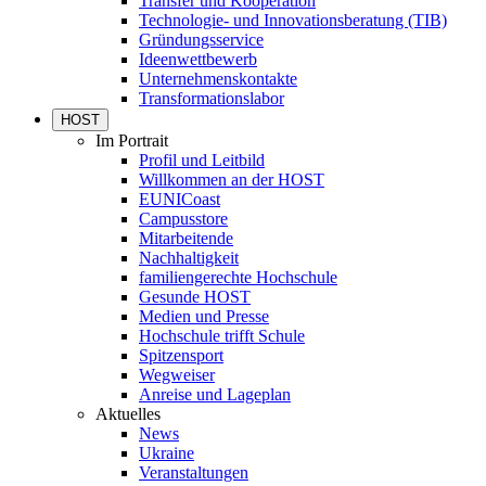
Transfer und Kooperation
Technologie- und Innovationsberatung (TIB)
Gründungsservice
Ideenwettbewerb
Unternehmenskontakte
Transformationslabor
HOST
Im Portrait
Profil und Leitbild
Willkommen an der HOST
EUNICoast
Campusstore
Mitarbeitende
Nachhaltigkeit
familiengerechte Hochschule
Gesunde HOST
Medien und Presse
Hochschule trifft Schule
Spitzensport
Wegweiser
Anreise und Lageplan
Aktuelles
News
Ukraine
Veranstaltungen