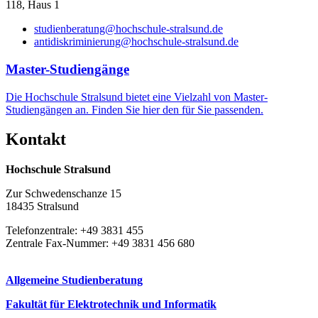
118, Haus 1
Außerhalb des Bewerbungsportals, aber zwingend notwendig
müssen Sie noch:
studienberatung@hochschule-stralsund.de
antidiskriminierung@hochschule-stralsund.de
den Semesterbeitrag mit Einschreibegebühr in Höhe von
insgesamt 148,00 € überweisen
Mas­ter-Stu­di­en­gän­ge
Zahlungsempfänger: Hochschule Stralsund
Bankverbindung: Sparkasse Vorpommern
Die Hochschule Stralsund bietet eine Vielzahl von Master-
IBAN: DE16 1505 0500 0112 2350 93
Studiengängen an. Finden Sie hier den für Sie passenden.
BIC: NOLADE21GRW
Verwendungszweck: Ihre Bewerber-Nr., Ihr Vorname
Kon­takt
Nachname [zwingend in dieser Form, vor der Bewerber-Nr.
darf kein Text stehen!)
sich an Ihre Krankenversicherung für die
digitale studentische
Hochschule Stralsund
Versicherungsmeldung
wenden, wichtig für die
Kommunikation mit Ihrer Krankenkasse:
Absendenummer
Zur Schwedenschanze 15
der Hochschule Stralsund ist
H0000327
.
18435 Stralsund
Nachweise für bestimmte Studiengänge:
Telefonzentrale: +49 3831 455
Zentrale Fax-Nummer: +49 3831 456 680
Elektrotechnik, Informatik und Medizintechnische Systeme
(nur bei einem Durchschnitt des Bachelorstudiums von 2,7
und schlechter):
Allgemeine Studienberatung
ein Motivationsschreiben in deutscher oder englischer
Sprache (ca. 500 Wörter)
Fakultät für Elektrotechnik und Informatik
Renewable Energy and E-Mobility (nur bei einem