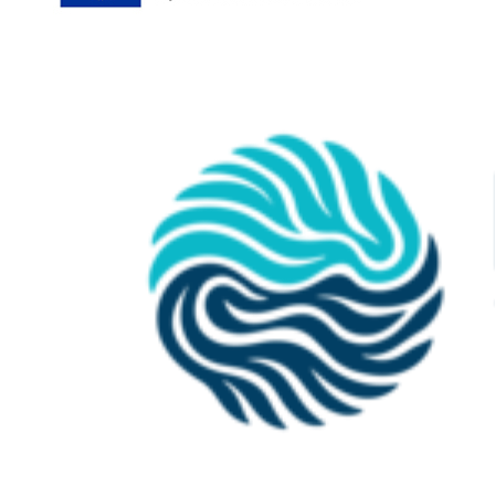
Semester:
Nachweis eines mindestens 12-wöchigen einschlägigen
Praktikums oder einer berufspraktischen Tätigkeit
Elektrotechnik, Informatik, Maschinenbau, Medizintechnische
Systeme, Renewable Energy and E-Mobility 3-Semester und
4 Semester ohne Praxissemester sowie
Wirtschaftsingenieurwesen:
Nachweis eines mindestens 12-wöchigen einschlägigen
Praktikums oder einer berufspraktischen Tätigkeit
(falls bereits vorhanden, ansonsten spätestens bis zur
Anmeldung der Masterarbeit)
Wirtschaftsinformatik:
Nachweis eines mindestens 20-wöchigen einschlägigen
Praktikums oder einer berufspraktischen Tätigkeit
(falls bereits vorhanden, ansonsten spätestens bis zur
Anmeldung der Masterarbeit)
Nur soweit zutreffend:
Nachweise über eine abgeschlossene Berufsausbildung
(Prüfungs- und Berufsschulabschlusszeugnis)
Für ein
Kooperatives Studium (Studium mit vertiefter Praxis)
:
Nachweis eines Beschäftigungsverhältnisses
nur bei NC: Kindergeldbescheinigung oder andere geeignete
Nachweise über die Erziehung minderjähriger Kinder