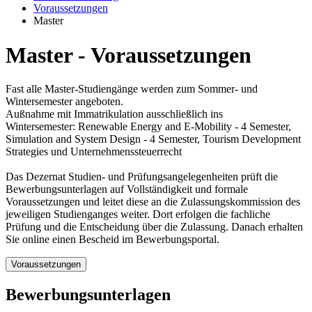
Voraussetzungen
Master
Mas­ter - Vor­aus­set­zun­gen
Fast alle Master-Studiengänge werden zum Sommer- und
Wintersemester angeboten.
Außnahme mit Immatrikulation ausschließlich ins
Wintersemester: Renewable Energy and E-Mobility - 4 Semester,
Simulation and System Design - 4 Semester, Tourism Development
Strategies und Unternehmenssteuerrecht
Das Dezernat Studien- und Prüfungsangelegenheiten prüft die
Bewerbungsunterlagen auf Vollständigkeit und formale
Voraussetzungen und leitet diese an die Zulassungskommission des
jeweiligen Studienganges weiter. Dort erfolgen die fachliche
Prüfung und die Entscheidung über die Zulassung. Danach erhalten
Sie online einen Bescheid im Bewerbungsportal.
Voraussetzungen
Voraussetzung für die Zulassung zum konsekutiven Masterstudium
Be­wer­bungs­un­ter­la­gen
ist ein abgeschlossenes grundständiges Studium, in der Regel ein