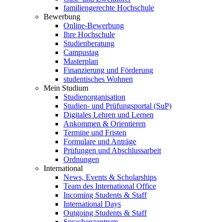
familiengerechte Hochschule
Bewerbung
Online-Bewerbung
Ihre Hochschule
Studienberatung
Campustag
Masterplan
Finanzierung und Förderung
studentisches Wohnen
Mein Studium
Studienorganisation
Studien- und Prüfungsportal (SuP)
Digitales Lehren und Lernen
Ankommen & Orientieren
Termine und Fristen
Formulare und Anträge
Prüfungen und Abschlussarbeit
Ordnungen
International
News, Events & Scholarships
Team des International Office
Incoming Students & Staff
International Days
Outgoing Students & Staff
Sprachenzentrum