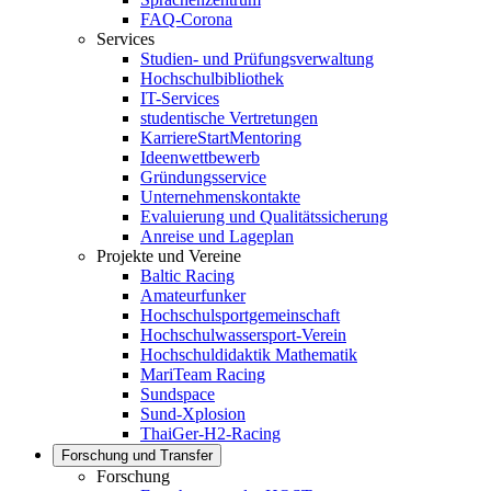
FAQ-Corona
Services
Studien- und Prüfungsverwaltung
Hochschulbibliothek
IT-Services
studentische Vertretungen
KarriereStartMentoring
Ideenwettbewerb
Gründungsservice
Unternehmenskontakte
Evaluierung und Qualitätssicherung
Anreise und Lageplan
Projekte und Vereine
Baltic Racing
Amateurfunker
Hochschulsportgemeinschaft
Hochschulwassersport-Verein
Hochschuldidaktik Mathematik
MariTeam Racing
Sundspace
Sund-Xplosion
ThaiGer-H2-Racing
Forschung und Transfer
Forschung