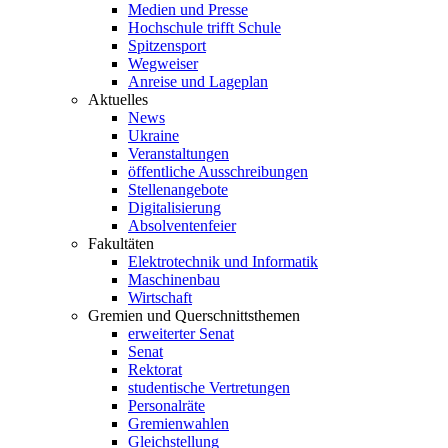
Medien und Presse
Hochschule trifft Schule
Spitzensport
Wegweiser
Anreise und Lageplan
Aktuelles
News
Ukraine
Veranstaltungen
öffentliche Ausschreibungen
Stellenangebote
Digitalisierung
Absolventenfeier
Fakultäten
Elektrotechnik und Informatik
Maschinenbau
Wirtschaft
Gremien und Querschnittsthemen
erweiterter Senat
Senat
Rektorat
studentische Vertretungen
Personalräte
Gremienwahlen
Gleichstellung