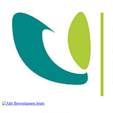
nur bei NC und wenn der Dienst
nach
dem Erststudium
absolviert wurde:
Dienstzeitbescheinigung bei Wehr-, Zivil- oder
Freiwilligendienst
nur bei NC und falls bereits ein Masterstudium abgeschlossen
wurde:
Begründung für ein Zweitstudium
Nach Immatrikulation (Termine erhalten Sie nach
Vorlesungsstart):
Zeugnis und Urkunde des abgeschlossenen Erststudiums in
amtlich beglaubigter Kopie
oder im Original