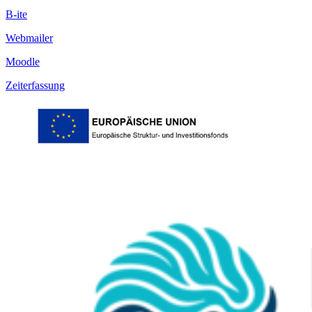
B-ite
Webmailer
Moodle
Zeiterfassung
Das REGWA-Symposium „
Reg
enerative Energien
und
Wa
sserstofftechnologien“ richtet sich an Forscherinnen und
Forscher im Bereich der erneuerbaren Energien, Unternehmen der
Energiewirtschaft, kommunale Vertreterinnen und Vertreter,
Studierende und Interessierte, die sich über den aktuellen Stand von
Wissenschaft und Technik und die Anwendungen in der Praxis
austauschen möchten.
Das 33. REGWA-Symposium wird vom
03. bis 05. November
2026
in Stralsund stattfinden.