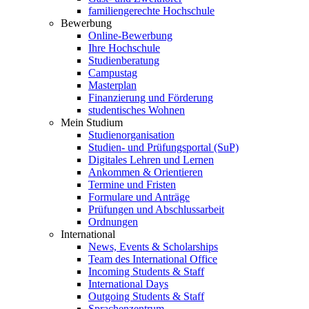
familiengerechte Hochschule
Bewerbung
Online-Bewerbung
Ihre Hochschule
Studienberatung
Campustag
Masterplan
Finanzierung und Förderung
studentisches Wohnen
Mein Studium
Studienorganisation
Studien- und Prüfungsportal (SuP)
Digitales Lehren und Lernen
Ankommen & Orientieren
Termine und Fristen
Formulare und Anträge
Prüfungen und Abschlussarbeit
Ordnungen
International
News, Events & Scholarships
Team des International Office
Incoming Students & Staff
International Days
Outgoing Students & Staff
Sprachenzentrum