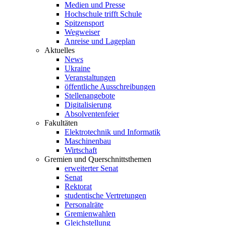
Medien und Presse
Hochschule trifft Schule
Spitzensport
Wegweiser
Anreise und Lageplan
Aktuelles
News
Ukraine
Veranstaltungen
öffentliche Ausschreibungen
Stellenangebote
Digitalisierung
Absolventenfeier
Fakultäten
Elektrotechnik und Informatik
Maschinenbau
Wirtschaft
Gremien und Querschnittsthemen
erweiterter Senat
Senat
Rektorat
studentische Vertretungen
Personalräte
Gremienwahlen
Gleichstellung