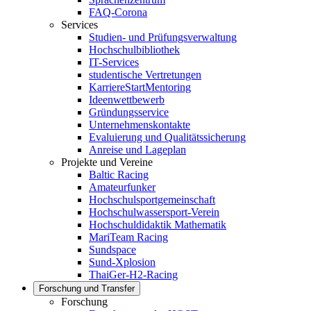
FAQ-Corona
Services
Studien- und Prüfungsverwaltung
Hochschulbibliothek
IT-Services
studentische Vertretungen
KarriereStartMentoring
Ideenwettbewerb
Gründungsservice
Unternehmenskontakte
Evaluierung und Qualitätssicherung
Anreise und Lageplan
Projekte und Vereine
Baltic Racing
Amateurfunker
Hochschulsportgemeinschaft
Hochschulwassersport-Verein
Hochschuldidaktik Mathematik
MariTeam Racing
Sundspace
Sund-Xplosion
ThaiGer-H2-Racing
Forschung und Transfer
Forschung