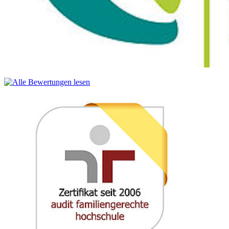
Die FUSES Spring School ist ein zweiwöchiges internationales
Training mit dem Schwerpunkt auf erneuerbaren Energien und
Wasserstofftechnologie.
Dazu gehören praktische Kurse über Wasserstofftechnologie und
erneuerbare Energien sowie eine Exkursion zur Hannover Messe.
Die 33. Spring School findet vom 14. bis 24. April 2026 in
Stralsund statt.
Weitere Informationen zu Spring School finden Sie
hier
.