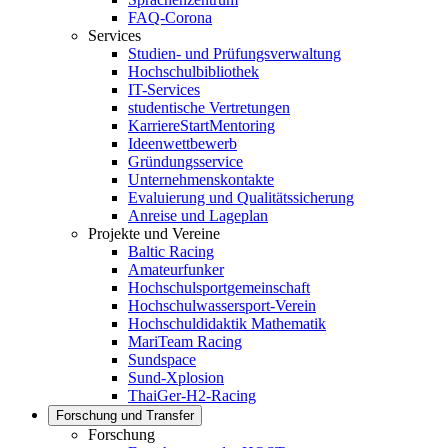
FAQ-Corona
Services
Studien- und Prüfungsverwaltung
Hochschulbibliothek
IT-Services
studentische Vertretungen
KarriereStartMentoring
Ideenwettbewerb
Gründungsservice
Unternehmenskontakte
Evaluierung und Qualitätssicherung
Anreise und Lageplan
Projekte und Vereine
Baltic Racing
Amateurfunker
Hochschulsportgemeinschaft
Hochschulwassersport-Verein
Hochschuldidaktik Mathematik
MariTeam Racing
Sundspace
Sund-Xplosion
ThaiGer-H2-Racing
Forschung und Transfer
Forschung