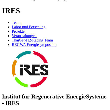
IRES
Team
Labor und Forschung
Projekte
Veranstaltungen
ThaiGer-H2-Racing Team
REGWA Energiesymposium
In­sti­tut für Re­ge­ne­ra­ti­ve En­er­gie­Sys­te­me
- IRES