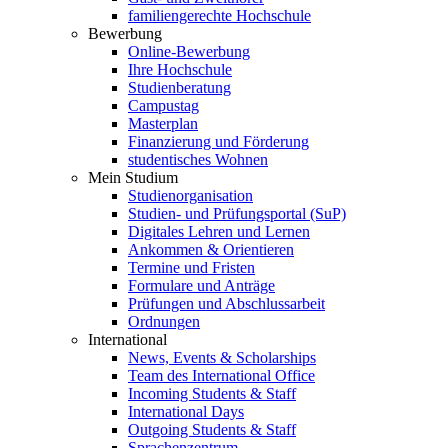
familiengerechte Hochschule
Bewerbung
Online-Bewerbung
Ihre Hochschule
Studienberatung
Campustag
Masterplan
Finanzierung und Förderung
studentisches Wohnen
Mein Studium
Studienorganisation
Studien- und Prüfungsportal (SuP)
Digitales Lehren und Lernen
Ankommen & Orientieren
Termine und Fristen
Formulare und Anträge
Prüfungen und Abschlussarbeit
Ordnungen
International
News, Events & Scholarships
Team des International Office
Incoming Students & Staff
International Days
Outgoing Students & Staff
Sprachenzentrum