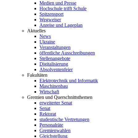
Medien und Presse
Hochschule trifft Schule
Spitzensport
Wegweiser
Anreise und Lageplan
Aktuelles
News
Ukraine
Veranstaltungen
öffentliche Ausschreibungen
Stellenangebote
Digitalisierung
Absolventenfeier
Fakultäten
Elektrotechnik und Informatik
Maschinenbau
Wirtschaft
Gremien und Querschnittsthemen
erweiterter Senat
Senat
Rektorat
studentische Vertretungen
Personalräte
Gremienwahlen
Gleichstellung