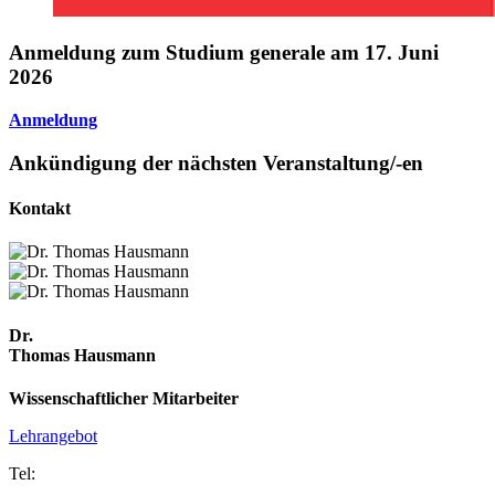
An­mel­dung zum Stu­di­um ge­ne­ra­le am 17. Juni
2026
Anmeldung
An­kün­di­gung der nächs­ten Ver­an­stal­tung/-en
Kon­takt
Dr.
Thomas Hausmann
Wissenschaftlicher Mitarbeiter
Lehrangebot
Tel: