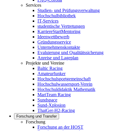
Services
Studien- und Prüfungsverwaltung
Hochschulbibliothek
IT-Services
studentische Vertretungen
KarriereStartMentoring
Ideenwettbewerb
Gründungsservice
Unternehmenskontakte
Evaluierung und Qualitätssicherung
Anreise und Lageplan
Projekte und Vereine
Baltic Racing
Amateurfunker
Hochschulsportgemeinschaft
Hochschulwassersport-Verein
Hochschuldidaktik Mathematik
MariTeam Racing
Sundspace
Sund-Xplosion
ThaiGer-H2-Racing
Forschung und Transfer
Forschung
Forschung an der HOST