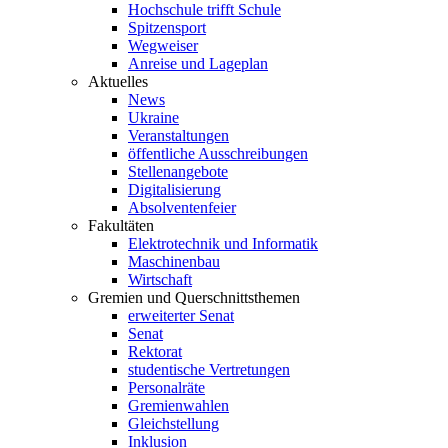
Hochschule trifft Schule
Spitzensport
Wegweiser
Anreise und Lageplan
Aktuelles
News
Ukraine
Veranstaltungen
öffentliche Ausschreibungen
Stellenangebote
Digitalisierung
Absolventenfeier
Fakultäten
Elektrotechnik und Informatik
Maschinenbau
Wirtschaft
Gremien und Querschnittsthemen
erweiterter Senat
Senat
Rektorat
studentische Vertretungen
Personalräte
Gremienwahlen
Gleichstellung
Inklusion