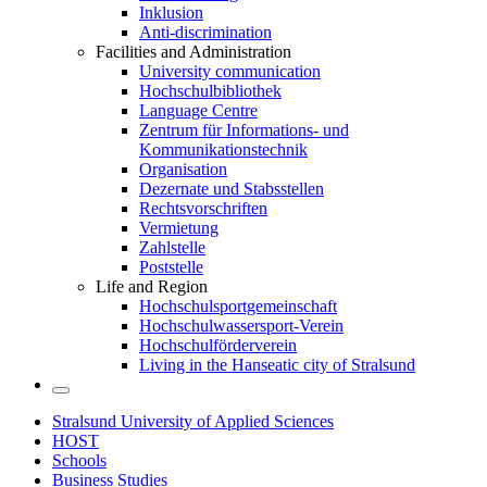
Inklusion
Anti-discrimination
Facilities and Administration
University communication
Hochschulbibliothek
Language Centre
Zentrum für Informations- und
Kommunikationstechnik
Organisation
Dezernate und Stabsstellen
Rechtsvorschriften
Vermietung
Zahlstelle
Poststelle
Life and Region
Hochschulsportgemeinschaft
Hochschulwassersport-Verein
Hochschulförderverein
Living in the Hanseatic city of Stralsund
Stralsund University of Applied Sciences
HOST
Schools
Business Studies