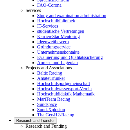
FAQ-Corona
Services
Study and examination administration
Hochschulbibliothek
IT-Services
studentische Vertretungen
KarriereStartMentoring
Ideenwettbewerb
Gründungsservice
Unternehmenskontakte
Evaluierung und Qualitätssicherung
Anreise und Lageplan
Projects and Associations
Baltic Racing
Amateurfunker
Hochschulsportgemeinschaft
Hochschulwassersport-Verein
Hochschuldidaktik Mathematik
MariTeam Racing
Sundspace
Sund-Xplosion
ThaiGer-H2-Racing
Research and Transfer
Research and Funding