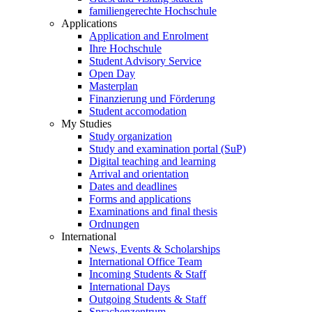
familiengerechte Hochschule
Applications
Application and Enrolment
Ihre Hochschule
Student Advisory Service
Open Day
Masterplan
Finanzierung und Förderung
Student accomodation
My Studies
Study organization
Study and examination portal (SuP)
Digital teaching and learning
Arrival and orientation
Dates and deadlines
Forms and applications
Examinations and final thesis
Ordnungen
International
News, Events & Scholarships
International Office Team
Incoming Students & Staff
International Days
Outgoing Students & Staff
Sprachenzentrum