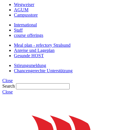
Wegweiser
AGUM
Campusstore
International
Staff
course offerings
Meal plan - refectory Stralsund
Anreise und Lageplan
Gesunde HOST
Störungsmeldung
Chancengerechte Unterstützung
Close
Search
Close