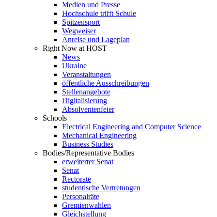
Medien und Presse
Hochschule trifft Schule
Spitzensport
Wegweiser
Anreise und Lageplan
Right Now at HOST
News
Ukraine
Veranstaltungen
öffentliche Ausschreibungen
Stellenangebote
Digitalisierung
Absolventenfeier
Schools
Electrical Engineering and Computer Science
Mechanical Engineering
Business Studies
Bodies/Representative Bodies
erweiterter Senat
Senat
Rectorate
studentische Vertretungen
Personalräte
Gremienwahlen
Gleichstellung