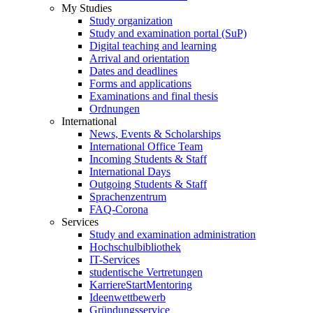
My Studies
Study organization
Study and examination portal (SuP)
Digital teaching and learning
Arrival and orientation
Dates and deadlines
Forms and applications
Examinations and final thesis
Ordnungen
International
News, Events & Scholarships
International Office Team
Incoming Students & Staff
International Days
Outgoing Students & Staff
Sprachenzentrum
FAQ-Corona
Services
Study and examination administration
Hochschulbibliothek
IT-Services
studentische Vertretungen
KarriereStartMentoring
Ideenwettbewerb
Gründungsservice