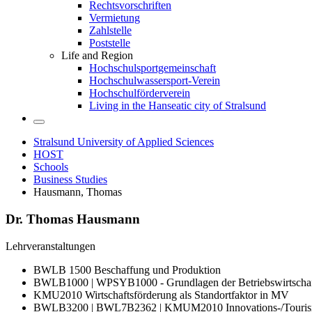
Rechtsvorschriften
Vermietung
Zahlstelle
Poststelle
Life and Region
Hochschulsportgemeinschaft
Hochschulwassersport-Verein
Hochschulförderverein
Living in the Hanseatic city of Stralsund
Stralsund University of Applied Sciences
HOST
Schools
Business Studies
Hausmann, Thomas
Dr. Thomas Haus­mann
Lehrveranstaltungen
BWLB 1500 Beschaffung und Produktion
BWLB1000 | WPSYB1000 - Grundlagen der Betriebswirtschaf
KMU2010 Wirtschaftsförderung als Standortfaktor in MV
BWLB3200 | BWL7B2362 | KMUM2010 Innovations-/Touri