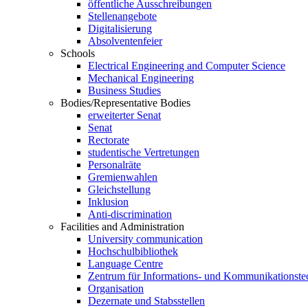
öffentliche Ausschreibungen
Stellenangebote
Digitalisierung
Absolventenfeier
Schools
Electrical Engineering and Computer Science
Mechanical Engineering
Business Studies
Bodies/Representative Bodies
erweiterter Senat
Senat
Rectorate
studentische Vertretungen
Personalräte
Gremienwahlen
Gleichstellung
Inklusion
Anti-discrimination
Facilities and Administration
University communication
Hochschulbibliothek
Language Centre
Zentrum für Informations- und Kommunikationste
Organisation
Dezernate und Stabsstellen