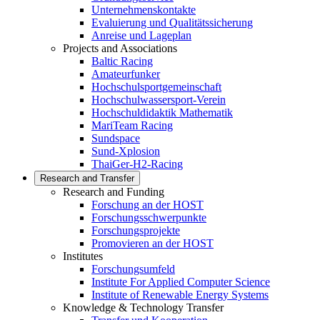
Unternehmenskontakte
Evaluierung und Qualitätssicherung
Anreise und Lageplan
Projects and Associations
Baltic Racing
Amateurfunker
Hochschulsportgemeinschaft
Hochschulwassersport-Verein
Hochschuldidaktik Mathematik
MariTeam Racing
Sundspace
Sund-Xplosion
ThaiGer-H2-Racing
Research and Transfer
Research and Funding
Forschung an der HOST
Forschungsschwerpunkte
Forschungsprojekte
Promovieren an der HOST
Institutes
Forschungsumfeld
Institute For Applied Computer Science
Institute of Renewable Energy Systems
Knowledge & Technology Transfer