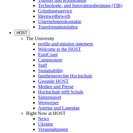
Transfer und Kooperation
Technologie- und Innovationsberatung (TIB)
Gründungsservice
Ideenwettbewerb
Unternehmenskontakte
Transformationslabor
HOST
The University
profile-and-mission statement
Welcome to the HOST
EuniCoast
Campusstore
Staff
Sustainability
familiengerechte Hochschule
Gesunde HOST
Medien und Presse
Hochschule trifft Schule
Spitzensport
Wegweiser
Anreise und Lageplan
Right Now at HOST
News
Ukraine
Veranstaltungen