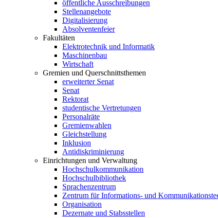
öffentliche Ausschreibungen
Stellenangebote
Digitalisierung
Absolventenfeier
Fakultäten
Elektrotechnik und Informatik
Maschinenbau
Wirtschaft
Gremien und Querschnittsthemen
erweiterter Senat
Senat
Rektorat
studentische Vertretungen
Personalräte
Gremienwahlen
Gleichstellung
Inklusion
Antidiskriminierung
Einrichtungen und Verwaltung
Hochschulkommunikation
Hochschulbibliothek
Sprachenzentrum
Zentrum für Informations- und Kommunikationste
Organisation
Dezernate und Stabsstellen