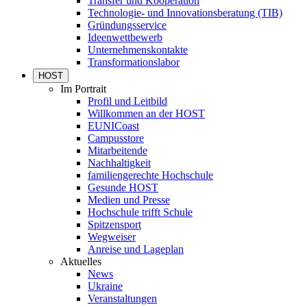
Transfer und Kooperation
Technologie- und Innovationsberatung (TIB)
Gründungsservice
Ideenwettbewerb
Unternehmenskontakte
Transformationslabor
HOST
Im Portrait
Profil und Leitbild
Willkommen an der HOST
EUNICoast
Campusstore
Mitarbeitende
Nachhaltigkeit
familiengerechte Hochschule
Gesunde HOST
Medien und Presse
Hochschule trifft Schule
Spitzensport
Wegweiser
Anreise und Lageplan
Aktuelles
News
Ukraine
Veranstaltungen