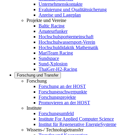
Unternehmenskontakte
Evaluierung und Qualitätssicherung
Anreise und Lageplan
Projekte und Vereine
Baltic Racing
Amateurfunker
Hochschulsportgemeinschaft
Hochschulwassersport-Verein
Hochschuldidaktik Mathematik
MariTeam Racing
Sundspace
Sund-Xplosion
ThaiGer-H2-Racing
Forschung und Transfer
Forschung
Forschung an der HOST
Forschungsschwerpunkte
Forschungsprojekte
Promovieren an der HOST
Institute
Forschungsumfeld
Institute For Applied Computer Science
Institut für Regenerative EnergieSysteme
Wissens-/ Technologietransfer