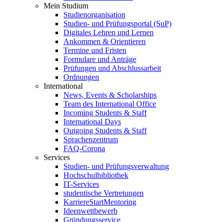
Mein Studium
Studienorganisation
Studien- und Prüfungsportal (SuP)
Digitales Lehren und Lernen
Ankommen & Orientieren
Termine und Fristen
Formulare und Anträge
Prüfungen und Abschlussarbeit
Ordnungen
International
News, Events & Scholarships
Team des International Office
Incoming Students & Staff
International Days
Outgoing Students & Staff
Sprachenzentrum
FAQ-Corona
Services
Studien- und Prüfungsverwaltung
Hochschulbibliothek
IT-Services
studentische Vertretungen
KarriereStartMentoring
Ideenwettbewerb
Gründungsservice