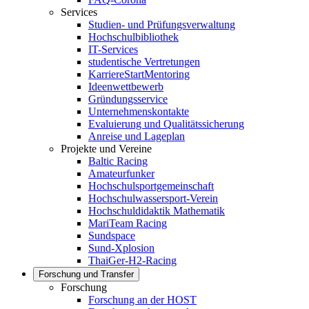
Services
Studien- und Prüfungsverwaltung
Hochschulbibliothek
IT-Services
studentische Vertretungen
KarriereStartMentoring
Ideenwettbewerb
Gründungsservice
Unternehmenskontakte
Evaluierung und Qualitätssicherung
Anreise und Lageplan
Projekte und Vereine
Baltic Racing
Amateurfunker
Hochschulsportgemeinschaft
Hochschulwassersport-Verein
Hochschuldidaktik Mathematik
MariTeam Racing
Sundspace
Sund-Xplosion
ThaiGer-H2-Racing
Forschung und Transfer
Forschung
Forschung an der HOST