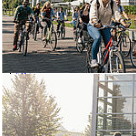
Go to slide 4
Go to slide 5
Go to slide 6
Go to slide 7
Go to slide 8
Go to slide 9
Startseite
HOST
Gremien und Querschnittsthemen
Inklusion
Behindertenbeauftragte
Be­hin­der­ten­be­auf­trag­te
Behindertenbeauftragte
Gesundheitliche Einschränkungen bzw. Behinderungen müssen