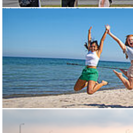
wie sie konkret kompensiert bzw. ausgeglichen werden kann. Als
Nachweis empfehlen wir eine ärztliche Bescheinigung, aus der die
Beeinträchtigung, die auf die Ableistungen der Prüfungen
Auswirkung hat, hervorgeht und eine Empfehlung für einen
entsprechenden Nachteilausausgleich gegeben wird. Die Nennung
der Diagnose ist nicht notwendig.
Bei dauerhaften Einschränkungen kann der Antrag für mehrere
Prüfungszeiträume gestellt werden.
Ein Nachteilsausgleich ist immer eine individuelle Lösung, da er die
konkreten Einschränkungen eines Studierenden ausgleichen soll.
Hier einige Beispiele für einen Nachteilsausgleich:
verlängerte Bearbeitungszeit
gleichwertige Prüfungsleistungen in einer anderen Form
Verwendung von technischen Hilfsmitteln
Unterbrechung einer Prüfung durch Pausen
Schreiben einer Prüfung in einem gesondertem Raum
Hausarbeit statt Referat
Der Antrag auf Nachteilsausgleich ist an den jeweiligen
Prüfungsausschussvorsitzenden über Ihr Studienbüro bis spätestens
zur Prüfungsanmeldung einzureichen.