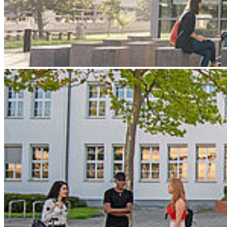
kein Hinderungsgrund sein um erfolgreich zu studieren. Individuelle
Schwierigkeiten können durch eine gezielte Vorbereitung und
Planung des Studiums und die Unterstützung durch die Hochschule
gemeistert werden.
Die Hochschule Stralsund zeichnet sich durch eine Vielzahl von
Vorteilen für Studierende mit Behinderung aus:
Campushochschule, d.h. kurze Wege
Behindertengerechte Ausstattung der Lehrgebäude,
Hochschulbibliothek und Mensa
Behindertenparkplätze in Hörsaalnähe
Behindertengerechte Wohnungen
im Studierendendorf
Holzhausen auf dem Campus
Die Rahmenprüfungsordnung und die Prüfungsordnungen der
Studiengänge berücksichtigen den Rechtsanspruch auf einen
Nachteilsausgleich für Studierende mit Behinderung und
chronischen Erkrankungen zur Wahrung der Chancengleichheit.
Der Nachteilsausgleich bezieht sich auf die Form der zu
erbringenden Leistungen, die Qualitätsansprüche werden davon
nicht berührt.
Für die Prüfung des möglichen Nachteilsausgleichs, ist es wichtig,
dass Sie in Ihrem Antrag nachvollziehbar darstellen, worin Ihre
gesundheitliche Beeinträchtigung bzw. Einschränkung besteht und