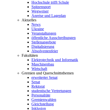
Hochschule trifft Schule
Spitzensport
Wegweiser
Anreise und Lageplan
Aktuelles
News
Ukraine
Veranstaltungen
öffentliche Ausschreibungen
Stellenangebote
Digitalisierung
Absolventenfeier
Fakultäten
Elektrotechnik und Informatik
Maschinenbau
Wirtschaft
Gremien und Querschnittsthemen
erweiterter Senat
Senat
Rektorat
studentische Vertretungen
Personalräte
Gremienwahlen
Gleichstellung
Inklusion