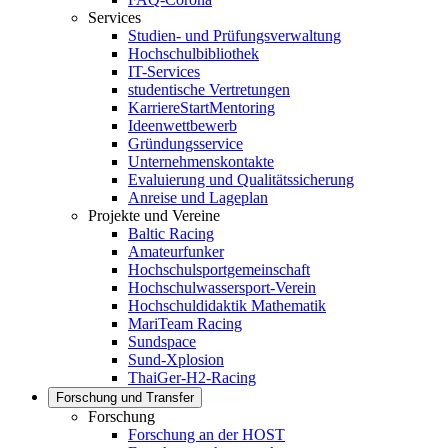
Services
Studien- und Prüfungsverwaltung
Hochschulbibliothek
IT-Services
studentische Vertretungen
KarriereStartMentoring
Ideenwettbewerb
Gründungsservice
Unternehmenskontakte
Evaluierung und Qualitätssicherung
Anreise und Lageplan
Projekte und Vereine
Baltic Racing
Amateurfunker
Hochschulsportgemeinschaft
Hochschulwassersport-Verein
Hochschuldidaktik Mathematik
MariTeam Racing
Sundspace
Sund-Xplosion
ThaiGer-H2-Racing
Forschung und Transfer
Forschung
Forschung an der HOST