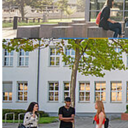
ArtIFARM, 5GPort-VG und DistLab vor