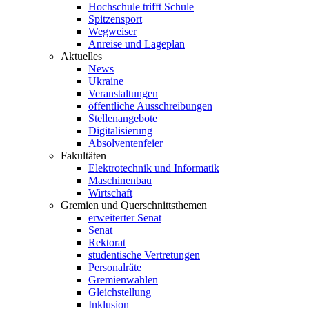
Hochschule trifft Schule
Spitzensport
Wegweiser
Anreise und Lageplan
Aktuelles
News
Ukraine
Veranstaltungen
öffentliche Ausschreibungen
Stellenangebote
Digitalisierung
Absolventenfeier
Fakultäten
Elektrotechnik und Informatik
Maschinenbau
Wirtschaft
Gremien und Querschnittsthemen
erweiterter Senat
Senat
Rektorat
studentische Vertretungen
Personalräte
Gremienwahlen
Gleichstellung
Inklusion