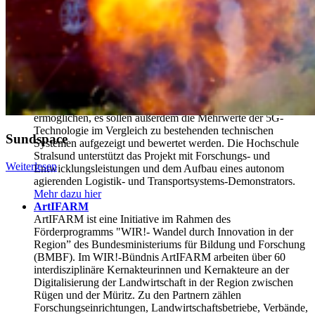
dazu hier
5GPort-VG
Im Projekt 5G-PortVG sollen 5G-basierte Dienstleistungen
und Produkte entstehen, die als nutzerzentrierte maritime
Assistenz-Systeme arbeiten. Ein Einsatz von 5G-Infrastruktur
hat das Potential in Wirtschaftshäfen die gesamten Logistik-,
Transport- und Organisationsprozesse rationaler, effektiver
und sicherer gestalten. In diesem Projekt wird eine Basis
geschaffen, um neue Anwendungen im Hafensektor zu
ermöglichen, es sollen außerdem die Mehrwerte der 5G-
Technologie im Vergleich zu bestehenden technischen
Sundspace
Systemen aufgezeigt und bewertet werden. Die Hochschule
Stralsund unterstützt das Projekt mit Forschungs- und
Weiterlesen
Entwicklungsleistungen und dem Aufbau eines autonom
agierenden Logistik- und Transportsystems-Demonstrators.
Mehr dazu hier
ArtIFARM
ArtIFARM ist eine Initiative im Rahmen des
Förderprogramms "WIR!- Wandel durch Innovation in der
Region” des Bundesministeriums für Bildung und Forschung
(BMBF). Im WIR!-Bündnis ArtIFARM arbeiten über 60
interdisziplinäre Kernakteurinnen und Kernakteure an der
Digitalisierung der Landwirtschaft in der Region zwischen
Rügen und der Müritz. Zu den Partnern zählen
Forschungseinrichtungen, Landwirtschaftsbetriebe, Verbände,