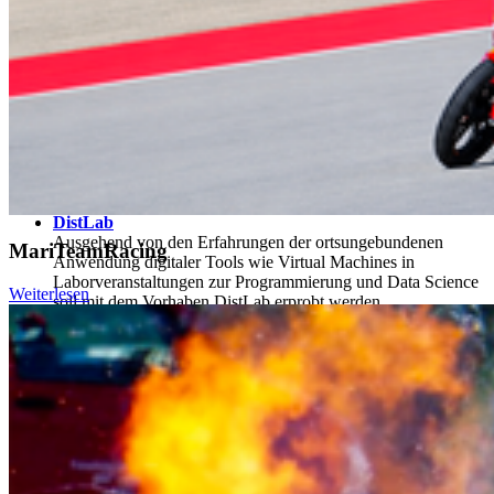
Lernen sowie Wasserstoff & Brennstoffzellen.
Die Hochschule Stralsund stellt sich auf dem Mecklenburg-
Vorpommern Pavillon in Halle 7, Stand D12 dem Messepublikum
vor. Die Highlights werden abends über den Instagram-Kanal
hochschule_stralsund
ausgespielt.
Die Projekte
DistLab
Ausgehend von den Erfahrungen der ortsungebundenen
MariTeamRacing
Anwendung digitaler Tools wie Virtual Machines in
Laborveranstaltungen zur Programmierung und Data Science
Weiterlesen
soll mit dem Vorhaben DistLab erprobt werden,
Laborveranstaltungen ortsunabhängig und digital
durchzuführen. Laborveranstaltungen sind vor allem in
ingenieur- und naturwissenschaftlichen Studiengängen ein
immanent wichtiger, curricular verankerter Bestandteil. Die
Digitalisierung und Virtualisierung von Laborveranstaltungen
bieten den Studierenden zahlreiche neue Chancen,
beispielsweise Labore auch außerhalb der regulären
Lehrzeiten, damit in größerem Umfang und zeitlich flexibel
verfügbar zu machen. Alle drei Fakultäten sind beteiligt.
Mehr