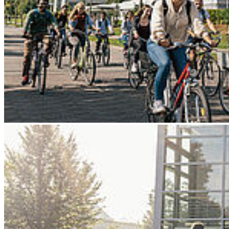
Go to slide 4
Go to slide 5
Go to slide 6
Go to slide 7
Go to slide 8
Go to slide 9
Zurück
Die HOST auf der wichtigsten
Industriemesse #HM24
22.04.2024
Zur Leitidee der diesjährigen Hannover Messe „Energizing a
Sustainable Industry“ stellen HOST-Vertreter*innen insbesondere