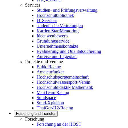
Services
Studien- und Prüfungsverwaltung
Hochschulbibliothek
IT-Services
studentische Vertretungen
KarriereStartMentoring
Ideenwettbewerb
Gründungsservice
Unternehmenskontakte
Evaluierung und Qualitätssicherung
Anreise und Lageplan
Projekte und Vereine
Baltic Racing
Amateurfunker
Hochschulsportgemeinschaft
Hochschulwassersport-Verein
Hochschuldidaktik Mathematik
MariTeam Racing
Sundspace
Sund-Xplosion
ThaiGer-H2-Racing
Forschung und Transfer
Forschung
Forschung an der HOST