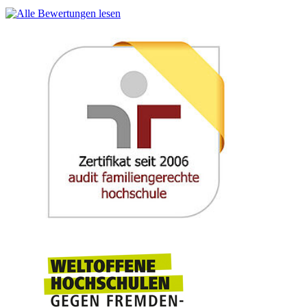
enCOMPASS - Collaborative Recommendations and Adaptive
Control for Personalised Energy Saving
The
enCOMPASS
project will implement and validate an
integrated socio-technical approach to behavioural change for
energy saving, by developing innovative user-friendly digital
tools for making energy data consumption available and