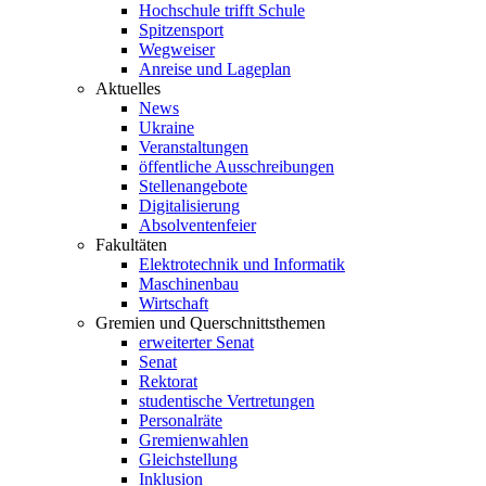
Hochschule trifft Schule
Spitzensport
Wegweiser
Anreise und Lageplan
Aktuelles
News
Ukraine
Veranstaltungen
öffentliche Ausschreibungen
Stellenangebote
Digitalisierung
Absolventenfeier
Fakultäten
Elektrotechnik und Informatik
Maschinenbau
Wirtschaft
Gremien und Querschnittsthemen
erweiterter Senat
Senat
Rektorat
studentische Vertretungen
Personalräte
Gremienwahlen
Gleichstellung
Inklusion