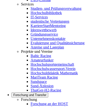
Services
Studien- und Prüfungsverwaltung
Hochschulbibliothek
IT-Services
studentische Vertretungen
KarriereStartMentoring
Ideenwettbewerb
Gründungsservice
Unternehmenskontakte
Evaluierung und Qualitätssicherung
Anreise und Lageplan
Projekte und Vereine
Baltic Racing
Amateurfunker
Hochschulsportgemeinschaft
Hochschulwassersport-Verein
Hochschuldidaktik Mathematik
MariTeam Racing
Sundspace
Sund-Xplosion
ThaiGer-H2-Racing
Forschung und Transfer
Forschung
Forschung an der HOST