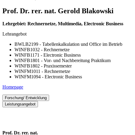
Prof. Dr. rer. nat. Ge­rold Bla­kow­ski
Lehrgebiet: Rechnernetze, Multimedia, Electronic Business
Lehrangebot
BWLB2199 - Tabellenkalkulation und Office im Betrieb
WINFB1032 - Rechnernetze
WINFB1171 - Electronic Business
WINFB1801 - Vor- und Nachbereitung Praktikum
WINFB1802 - Praxissemester
WINFM1011 - Rechnernetze
WINFM1094 - Electronic Business
Homepage
Forschung/ Entwicklung
Leistungsangebot
Qualitätssicherung, insbesondere Testautomatisierung,
modellbasiertes Testen
Leistungsangebot:
Integration E-Business Infrastruktur
Entwicklung E-Business-Anwendungen
Beratung, Auftrags- und Verbundforschung zur Software-
Qualitätssicherung und zur Automatisierung von
Prof. Dr. rer. nat.