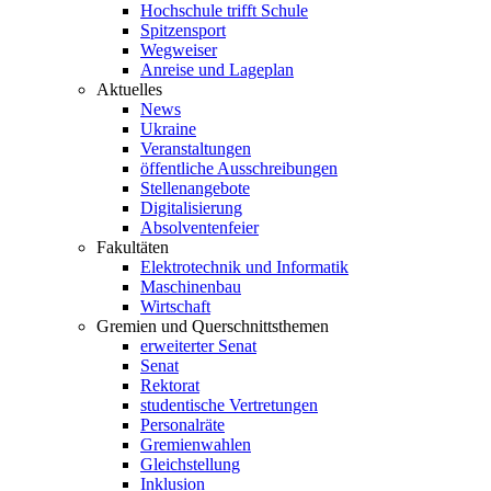
Hochschule trifft Schule
Spitzensport
Wegweiser
Anreise und Lageplan
Aktuelles
News
Ukraine
Veranstaltungen
öffentliche Ausschreibungen
Stellenangebote
Digitalisierung
Absolventenfeier
Fakultäten
Elektrotechnik und Informatik
Maschinenbau
Wirtschaft
Gremien und Querschnittsthemen
erweiterter Senat
Senat
Rektorat
studentische Vertretungen
Personalräte
Gremienwahlen
Gleichstellung
Inklusion