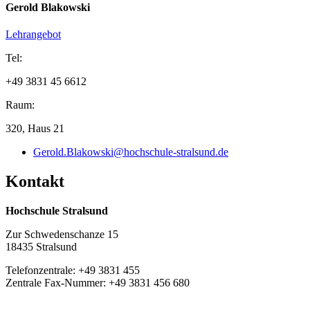
Qualitätssicherungsprozessen
Gerold Blakowski
Beratung, Auftrags- und Verbundforschung zur
Webanwendungsentwicklung, zur Integration von
Lehrangebot
Vertriebskanälen in eine Open-Source-Infrastruktur, zur
Integration mobiler Endgeräte
Tel:
Gutachtertätigkeit
Weiterbildung, Seminare, Schulungen
+49 3831 45 6612
Ausstattung:
Raum:
Labor zur Testautomatisierung
320, Haus 21
E-Business Labor
Gerold.Blakowski@hochschule-stralsund.de
Kon­takt
Hochschule Stralsund
Zur Schwedenschanze 15
18435 Stralsund
Telefonzentrale: +49 3831 455
Zentrale Fax-Nummer: +49 3831 456 680