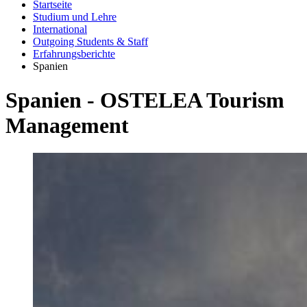
Startseite
Studium und Lehre
International
Outgoing Students & Staff
Erfahrungsberichte
Spanien
Spa­ni­en - OS­TE­LEA Tou­rism
Ma­nage­ment