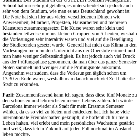
School hat mir sehr gut gefallen, es unterscheidet sich jedoch auch
sehr von dem Studium, wie man es aus Deutschland gewohnt ist.
Die Note hat sich hier aus vielen verschiedenen Dingen wie
Anwesenheit, Mitarbeit, Projekten, Hausarbeiten und mehreren
Klausuren zusammengesetzt. Die Kurse waren sehr klein und
bestanden teilweise nur aus kleinen Gruppen von 5 Leuten, weshalb
die Vorlesungen sehr interaktiv waren und viel auf die Beteiligung
der Studierenden gesetzt wurde. Generell hat mich das Klima in den
Vorlesungen mehr an den Unterricht aus der Oberstufe erinnert und
man hatte weniger Selbstständigkeit. Es hat jedoch auch viel Druck
aus der Prüfungsphase genommen, da man über das ganze Semester
Noten sammelt und weniger auf die Prüfungsnote ankommt.
Angenehm war zudem, dass die Vorlesungen täglich schon um
13.30 zu Ende waren, weshalb man danach noch viel Zeit hatte die
Stadt zu erkunden.
Fazit:
Zusammenfassend kann ich sagen, dass diese fünf Monate zu
den schönsten und lehrreichsten meines Lebens zählen. Ich würde
Barcelona immer wieder als Stadt für mein Erasmus Semester
wählen, da es so viel zu bieten und entdecken hat. Ich habe viele
internationale Freundschaften geknüpft, die hoffentlich für mein
Leben halten, viel erlebt und mein persönliches Wachstum gestärkt
und weiß, dass ich in Zukunft auf jeden Fall nochmal im Ausland
leben möchte.