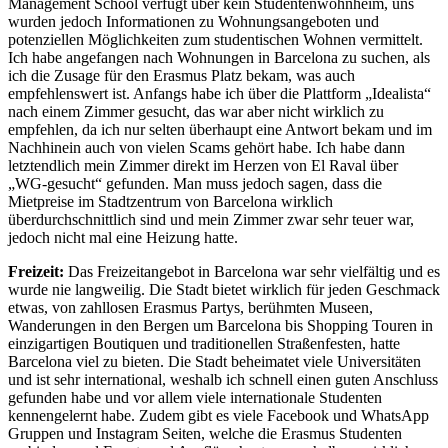
Management School verfügt über kein Studentenwohnheim, uns
wurden jedoch Informationen zu Wohnungsangeboten und
potenziellen Möglichkeiten zum studentischen Wohnen vermittelt.
Ich habe angefangen nach Wohnungen in Barcelona zu suchen, als
ich die Zusage für den Erasmus Platz bekam, was auch
empfehlenswert ist. Anfangs habe ich über die Plattform „Idealista“
nach einem Zimmer gesucht, das war aber nicht wirklich zu
empfehlen, da ich nur selten überhaupt eine Antwort bekam und im
Nachhinein auch von vielen Scams gehört habe. Ich habe dann
letztendlich mein Zimmer direkt im Herzen von El Raval über
„WG-gesucht“ gefunden. Man muss jedoch sagen, dass die
Mietpreise im Stadtzentrum von Barcelona wirklich
überdurchschnittlich sind und mein Zimmer zwar sehr teuer war,
jedoch nicht mal eine Heizung hatte.
Freizeit:
Das Freizeitangebot in Barcelona war sehr vielfältig und es
wurde nie langweilig. Die Stadt bietet wirklich für jeden Geschmack
etwas, von zahllosen Erasmus Partys, berühmten Museen,
Wanderungen in den Bergen um Barcelona bis Shopping Touren in
einzigartigen Boutiquen und traditionellen Straßenfesten, hatte
Barcelona viel zu bieten. Die Stadt beheimatet viele Universitäten
und ist sehr international, weshalb ich schnell einen guten Anschluss
gefunden habe und vor allem viele internationale Studenten
kennengelernt habe. Zudem gibt es viele Facebook und WhatsApp
Gruppen und Instagram Seiten, welche die Erasmus Studenten