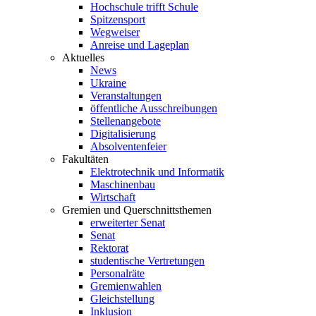
Hochschule trifft Schule
Spitzensport
Wegweiser
Anreise und Lageplan
Aktuelles
News
Ukraine
Veranstaltungen
öffentliche Ausschreibungen
Stellenangebote
Digitalisierung
Absolventenfeier
Fakultäten
Elektrotechnik und Informatik
Maschinenbau
Wirtschaft
Gremien und Querschnittsthemen
erweiterter Senat
Senat
Rektorat
studentische Vertretungen
Personalräte
Gremienwahlen
Gleichstellung
Inklusion