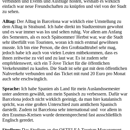
verbinden und Events und Ausflüge hosten, weshalb es wirklich
einfach war neue Freundschaften zu knüpfen und viel von der Stadt
zu sehen.
Alltag:
Der Alltag in Barcelona war wirklich eine Umstellung zu
dem Alltag in Stralsund. Ich habe direkt im Stadtzentrum gewohnt
und es war immer was los und selten ruhig. Vor allem am Anfang
des Semesters, als es noch Spätsommer/ Herbst war, war die Stadt
sehr überfüllt von Touristen, woran ich mich erstmal gewöhnen
musste. Ich bin eine Person, die den Großstadttrubel sehr mag,
jedoch habe ich auch von vielen Leuten mitbekommen, dass es
ihnen zeitweise zu viel und zu laut war. Es ist zudem sehr
empfehlenswert, sich ein T-Jove Ticket für die öffentlichen
Verkehrsmittel zu kaufen. Die Stadt ist sehr gut mit dem öffentlichen
Nahverkehr verbunden und das Ticket mit rund 20 Euro pro Monat
auch sehr erschwinglich.
Sprache:
Ich habe Spanien als Land für mein Auslandssemester
unter anderem gewählt, um mein Spanisch zu verbessern. Dafür war
Barcelona jedoch nicht wirklich geeinigt, da man hier katalanisch
spricht, was eine großen Unterschied zum amtlichem Spanisch
darstellt. Zudem ist Barcelona sehr international und vor allem in
den Erasmus-Kreisen wurde dementsprechend fast ausschließlich
Englisch geredet.
Studium:
Das Studium an der OSTELEA Tourism Management