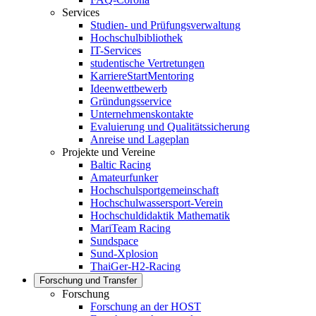
Services
Studien- und Prüfungsverwaltung
Hochschulbibliothek
IT-Services
studentische Vertretungen
KarriereStartMentoring
Ideenwettbewerb
Gründungsservice
Unternehmenskontakte
Evaluierung und Qualitätssicherung
Anreise und Lageplan
Projekte und Vereine
Baltic Racing
Amateurfunker
Hochschulsportgemeinschaft
Hochschulwassersport-Verein
Hochschuldidaktik Mathematik
MariTeam Racing
Sundspace
Sund-Xplosion
ThaiGer-H2-Racing
Forschung und Transfer
Forschung
Forschung an der HOST