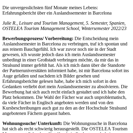
Die unvergesslichsten fünf Monate meines Lebens:
Erfahrungsbericht über ein Auslandssemester in Barcelona
Julie R., Leisure and Tourism Management, 5. Semester, Spanien,
OSTELEA Tourism Management School, Wintersemester 2022/23
Bewerbungsprozess/ Vorbereitung:
Die Entscheidung mein
Auslandssemester in Barcelona zu verbringen, traf ich spontan und
aus reinem Bauchgefühl. Ich war zuvor noch nie in der Stadt
gewesen, ich wusste jedoch dass ich mein Auslandssemester
unbedingt in einer Großstadt verbringen möchte, da mir das in
Stralsund immer gefehlt hat. Als ich mich dann über die Standorte
der Partneruniversitäten informiert habe, ist mir Barcelona sofort ins
Auge gefallen und nachdem ich Bilder gesehen und
Erfahrungsberichte gelesen habe, habe ich mich sofort in den
Gedanken verliebt dort mein Auslandssemester zu absolvieren. Die
Bewerbung hat sich auch recht einfach gestaltet und ich habe den
Platz bekommen. Die Wahl der Fächer war auch unproblematisch,
da viele Fächer in Englisch angeboten werden und von den
Kursbeschreibungen auch gut zu den an der Hochschule Stralsund
angebotenen Fächern gepasst haben.
Wohnungssuche/ Unterkunft:
Die Wohnungssuche in Barcelona
hat sich als recht schwierig herausgestellt. Die OSTELEA Tourism