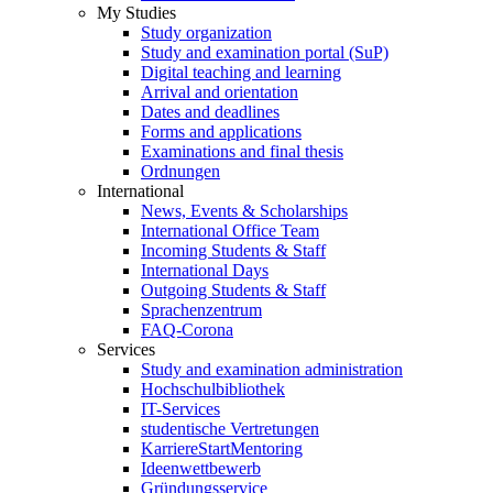
My Studies
Study organization
Study and examination portal (SuP)
Digital teaching and learning
Arrival and orientation
Dates and deadlines
Forms and applications
Examinations and final thesis
Ordnungen
International
News, Events & Scholarships
International Office Team
Incoming Students & Staff
International Days
Outgoing Students & Staff
Sprachenzentrum
FAQ-Corona
Services
Study and examination administration
Hochschulbibliothek
IT-Services
studentische Vertretungen
KarriereStartMentoring
Ideenwettbewerb
Gründungsservice