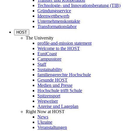
Transfer und Kooperation
Technologie- und Innovationsberatung (TIB)
Gründungsservice
Ideenwettbewerb
Unternehmenskontakte
Transformationslabor
HOST
The University
profile-and-mission statement
Welcome to the HOST
EuniCoast
Campusstore
Staff
Sustainability
familiengerechte Hochschule
Gesunde HOST
Medien und Presse
Hochschule trifft Schule
Spitzensport
Wegweiser
Anreise und Lageplan
Right Now at HOST
News
Ukraine
Veranstaltungen