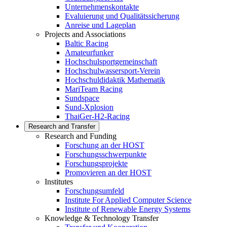
Unternehmenskontakte
Evaluierung und Qualitätssicherung
Anreise und Lageplan
Projects and Associations
Baltic Racing
Amateurfunker
Hochschulsportgemeinschaft
Hochschulwassersport-Verein
Hochschuldidaktik Mathematik
MariTeam Racing
Sundspace
Sund-Xplosion
ThaiGer-H2-Racing
Research and Transfer
Research and Funding
Forschung an der HOST
Forschungsschwerpunkte
Forschungsprojekte
Promovieren an der HOST
Institutes
Forschungsumfeld
Institute For Applied Computer Science
Institute of Renewable Energy Systems
Knowledge & Technology Transfer