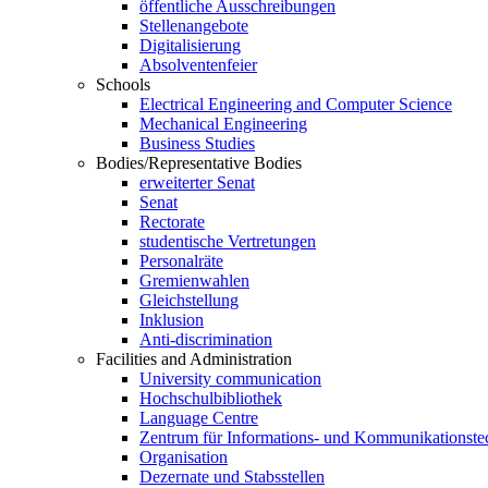
öffentliche Ausschreibungen
Stellenangebote
Digitalisierung
Absolventenfeier
Schools
Electrical Engineering and Computer Science
Mechanical Engineering
Business Studies
Bodies/Representative Bodies
erweiterter Senat
Senat
Rectorate
studentische Vertretungen
Personalräte
Gremienwahlen
Gleichstellung
Inklusion
Anti-discrimination
Facilities and Administration
University communication
Hochschulbibliothek
Language Centre
Zentrum für Informations- und Kommunikationste
Organisation
Dezernate und Stabsstellen