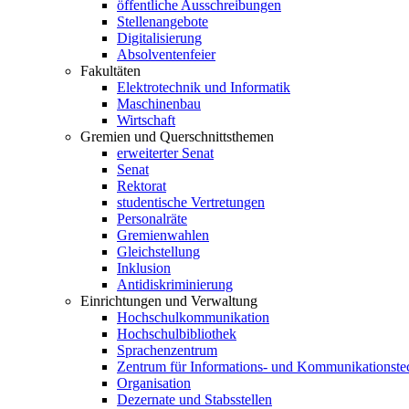
öffentliche Ausschreibungen
Stellenangebote
Digitalisierung
Absolventenfeier
Fakultäten
Elektrotechnik und Informatik
Maschinenbau
Wirtschaft
Gremien und Querschnittsthemen
erweiterter Senat
Senat
Rektorat
studentische Vertretungen
Personalräte
Gremienwahlen
Gleichstellung
Inklusion
Antidiskriminierung
Einrichtungen und Verwaltung
Hochschulkommunikation
Hochschulbibliothek
Sprachenzentrum
Zentrum für Informations- und Kommunikationste
Organisation
Dezernate und Stabsstellen