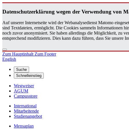
Da­ten­schutz­er­klä­rung wegen der Ver­wen­dung von M
Auf unserer Internetseite wird der Webanalysedienst Matomo eingeset
sind Textdateien, ermöglicht. Die Cookies sammeln Informationen hin
noch zuvor anonymisiert. Sie haben allerdings die Möglichkeit, zu 
entsprechend modifizieren. Dies kann dazu führen, dass Sie unsere 
Zum Hauptinhalt
Zum Footer
English
Suche
Schnelleinstieg
Wegweiser
AGUM
Campusstore
International
Mitarbeitende
Studienangebot
Mensaplan