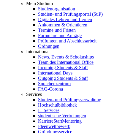
Mein Studium
Studienorganisation
Studien- und Prüfungsportal (SuP)
Digitales Lehren und Lernen
Ankommen & Orientieren
Termine und Fristen
Formulare und Anträge
Prüfungen und Abschlussarbeit
Ordnungen
International
News, Events & Scholarships
Team des International Office
Incoming Students & Staff
International Days
Outgoing Students & Staff
Sprachenzentrum
FAQ-Corona
Services
Studien- und Prüfungsverwaltung
Hochschulbibliothek
IT-Services
studentische Vertretungen
KarriereStartMentoring
Ideenwettbewerb
Gründungsservice