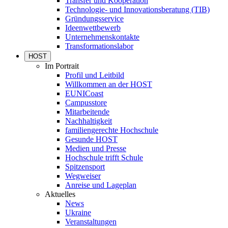
Transfer und Kooperation
Technologie- und Innovationsberatung (TIB)
Gründungsservice
Ideenwettbewerb
Unternehmenskontakte
Transformationslabor
HOST
Im Portrait
Profil und Leitbild
Willkommen an der HOST
EUNICoast
Campusstore
Mitarbeitende
Nachhaltigkeit
familiengerechte Hochschule
Gesunde HOST
Medien und Presse
Hochschule trifft Schule
Spitzensport
Wegweiser
Anreise und Lageplan
Aktuelles
News
Ukraine
Veranstaltungen