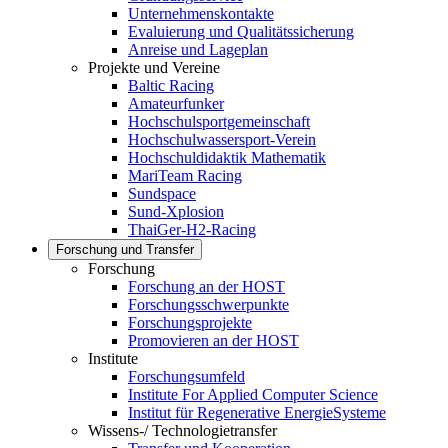
Unternehmenskontakte
Evaluierung und Qualitätssicherung
Anreise und Lageplan
Projekte und Vereine
Baltic Racing
Amateurfunker
Hochschulsportgemeinschaft
Hochschulwassersport-Verein
Hochschuldidaktik Mathematik
MariTeam Racing
Sundspace
Sund-Xplosion
ThaiGer-H2-Racing
Forschung und Transfer
Forschung
Forschung an der HOST
Forschungsschwerpunkte
Forschungsprojekte
Promovieren an der HOST
Institute
Forschungsumfeld
Institute For Applied Computer Science
Institut für Regenerative EnergieSysteme
Wissens-/ Technologietransfer