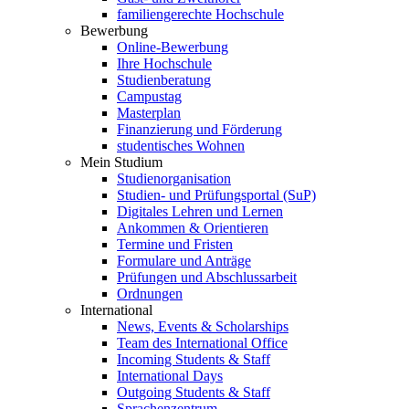
familiengerechte Hochschule
Bewerbung
Online-Bewerbung
Ihre Hochschule
Studienberatung
Campustag
Masterplan
Finanzierung und Förderung
studentisches Wohnen
Mein Studium
Studienorganisation
Studien- und Prüfungsportal (SuP)
Digitales Lehren und Lernen
Ankommen & Orientieren
Termine und Fristen
Formulare und Anträge
Prüfungen und Abschlussarbeit
Ordnungen
International
News, Events & Scholarships
Team des International Office
Incoming Students & Staff
International Days
Outgoing Students & Staff
Sprachenzentrum