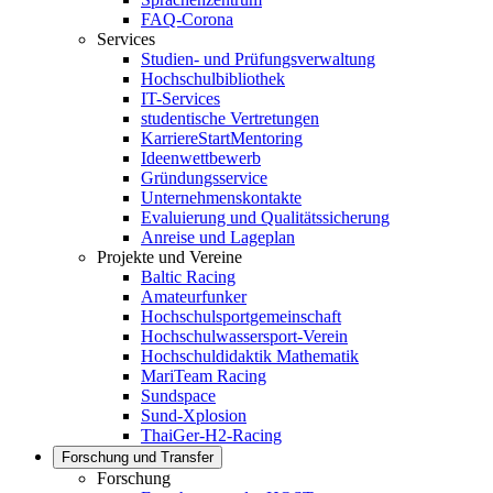
FAQ-Corona
Services
Studien- und Prüfungsverwaltung
Hochschulbibliothek
IT-Services
studentische Vertretungen
KarriereStartMentoring
Ideenwettbewerb
Gründungsservice
Unternehmenskontakte
Evaluierung und Qualitätssicherung
Anreise und Lageplan
Projekte und Vereine
Baltic Racing
Amateurfunker
Hochschulsportgemeinschaft
Hochschulwassersport-Verein
Hochschuldidaktik Mathematik
MariTeam Racing
Sundspace
Sund-Xplosion
ThaiGer-H2-Racing
Forschung und Transfer
Forschung