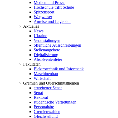
Medien und Presse
Hochschule trifft Schule
Spitzensport
Wegweiser
Anreise und Lageplan
Aktuelles
News
Ukraine
Veranstaltungen
öffentliche Ausschreibungen
Stellenangebote
Digitalisierung
Absolventenfeier
Fakultäten
Elektrotechnik und Informatik
Maschinenbau
Wirtschaft
Gremien und Querschnittsthemen
erweiterter Senat
Senat
Rektorat
studentische Vertretungen
Personalräte
Gremienwahlen
Gleichstellung