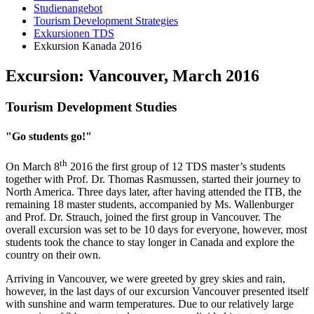
Studienangebot
Tourism Development Strategies
Exkursionen TDS
Exkursion Kanada 2016
Ex­cur­si­on: Van­cou­ver, March 2016
Tou­rism De­ve­lop­ment Stu­dies
"Go stu­dents go!"
th
On March 8
2016 the first group of 12 TDS master’s students
together with Prof. Dr. Thomas Rasmussen, started their journey to
North America. Three days later, after having attended the ITB, the
remaining 18 master students, accompanied by Ms. Wallenburger
and Prof. Dr. Strauch, joined the first group in Vancouver. The
overall excursion was set to be 10 days for everyone, however, most
students took the chance to stay longer in Canada and explore the
country on their own.
Arriving in Vancouver, we were greeted by grey skies and rain,
however, in the last days of our excursion Vancouver presented itself
with sunshine and warm temperatures. Due to our relatively large