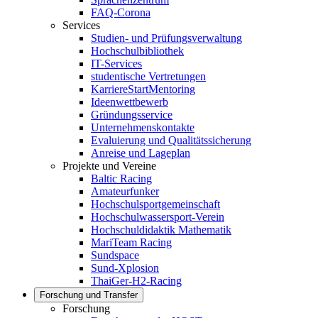
FAQ-Corona
Services
Studien- und Prüfungsverwaltung
Hochschulbibliothek
IT-Services
studentische Vertretungen
KarriereStartMentoring
Ideenwettbewerb
Gründungsservice
Unternehmenskontakte
Evaluierung und Qualitätssicherung
Anreise und Lageplan
Projekte und Vereine
Baltic Racing
Amateurfunker
Hochschulsportgemeinschaft
Hochschulwassersport-Verein
Hochschuldidaktik Mathematik
MariTeam Racing
Sundspace
Sund-Xplosion
ThaiGer-H2-Racing
Forschung und Transfer
Forschung