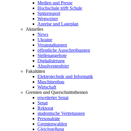
Medien und Presse
Hochschule trifft Schule
Spitzensport
Wegweiser
Anreise und Lageplan
Aktuelles
News
Ukraine
Veranstaltungen
öffentliche Ausschreibungen
Stellenangebote
Digitalisierung
Absolventenfeier
Fakultäten
Elektrotechnik und Informatik
Maschinenbau
Wirtschaft
Gremien und Querschnittsthemen
erweiterter Senat
Senat
Rektorat
studentische Vertretungen
Personalräte
Gremienwahlen
Gleichstellung