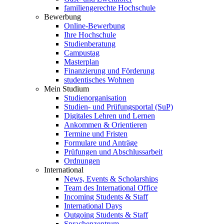
familiengerechte Hochschule
Bewerbung
Online-Bewerbung
Ihre Hochschule
Studienberatung
Campustag
Masterplan
Finanzierung und Förderung
studentisches Wohnen
Mein Studium
Studienorganisation
Studien- und Prüfungsportal (SuP)
Digitales Lehren und Lernen
Ankommen & Orientieren
Termine und Fristen
Formulare und Anträge
Prüfungen und Abschlussarbeit
Ordnungen
International
News, Events & Scholarships
Team des International Office
Incoming Students & Staff
International Days
Outgoing Students & Staff
Sprachenzentrum