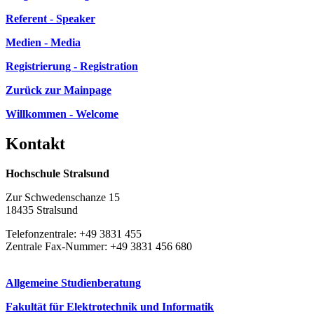
Referent - Speaker
Medien - Media
Registrierung - Registration
Schweden - Wirtschaftpartner im Ostseeraum |
Baltic Sea Forum
(Schwerpunktland Schweden)
Zurück zur Mainpage
Willkommen - Welcome
Kon­takt
Hochschule Stralsund
Zur Schwedenschanze 15
18435 Stralsund
Telefonzentrale: +49 3831 455
Zentrale Fax-Nummer: +49 3831 456 680
Dänemark - Wirtschaftpartner im Ostseeraum
(Baltic Sea From -
Allgemeine Studienberatung
Schwerpunkt Dänemark)
Fakultät für Elektrotechnik und Informatik