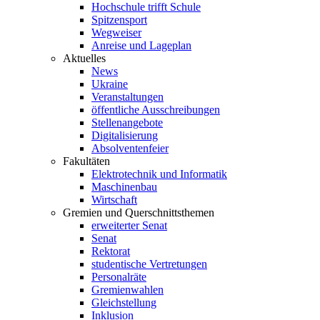
Hochschule trifft Schule
Spitzensport
Wegweiser
Anreise und Lageplan
Aktuelles
News
Ukraine
Veranstaltungen
öffentliche Ausschreibungen
Stellenangebote
Digitalisierung
Absolventenfeier
Fakultäten
Elektrotechnik und Informatik
Maschinenbau
Wirtschaft
Gremien und Querschnittsthemen
erweiterter Senat
Senat
Rektorat
studentische Vertretungen
Personalräte
Gremienwahlen
Gleichstellung
Inklusion