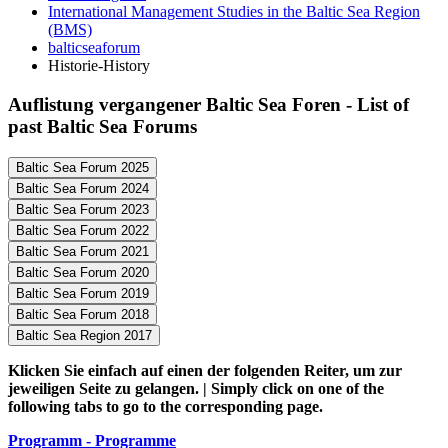
International Management Studies in the Baltic Sea Region
(BMS)
balticseaforum
Historie-History
Auf­lis­tung ver­gan­ge­ner Bal­tic Sea Foren - List of
past Bal­tic Sea Fo­rums
Baltic Sea Forum 2025
Baltic Sea Forum 2024
Bal­tic Sea Forum 2025
Baltic Sea Forum 2023
Bal­tic Sea Forum 2024
Baltic Sea Forum 2022
Bal­tic Sea Forum 2023
Baltic Sea Forum 2021
Bal­tic Sea Forum 2022
Baltic Sea Forum 2020
Bal­tic Sea Forum 2021
Baltic Sea Forum 2019
Bal­tic Sea Forum 2020
Baltic Sea Forum 2018
Bal­tic Sea Forum 2019
Baltic Sea Region 2017
Bal­tic Sea Forum 2018
Klicken Sie einfach auf einen der folgenden Reiter, um zur
Bal­tic Sea Re­gi­on 2017
jeweiligen Seite zu gelangen. | Simply click on one of the
following tabs to go to the corresponding page.
Programm - Programme