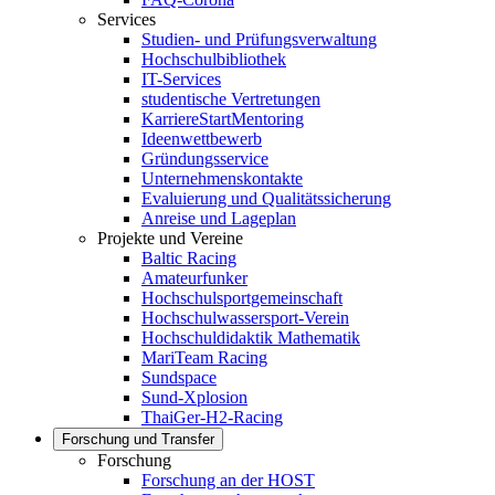
Services
Studien- und Prüfungsverwaltung
Hochschulbibliothek
IT-Services
studentische Vertretungen
KarriereStartMentoring
Ideenwettbewerb
Gründungsservice
Unternehmenskontakte
Evaluierung und Qualitätssicherung
Anreise und Lageplan
Projekte und Vereine
Baltic Racing
Amateurfunker
Hochschulsportgemeinschaft
Hochschulwassersport-Verein
Hochschuldidaktik Mathematik
MariTeam Racing
Sundspace
Sund-Xplosion
ThaiGer-H2-Racing
Forschung und Transfer
Forschung
Forschung an der HOST