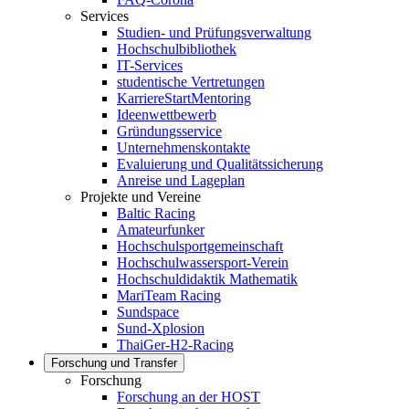
Services
Studien- und Prüfungsverwaltung
Hochschulbibliothek
IT-Services
studentische Vertretungen
KarriereStartMentoring
Ideenwettbewerb
Gründungsservice
Unternehmenskontakte
Evaluierung und Qualitätssicherung
Anreise und Lageplan
Projekte und Vereine
Baltic Racing
Amateurfunker
Hochschulsportgemeinschaft
Hochschulwassersport-Verein
Hochschuldidaktik Mathematik
MariTeam Racing
Sundspace
Sund-Xplosion
ThaiGer-H2-Racing
Forschung und Transfer
Forschung
Forschung an der HOST