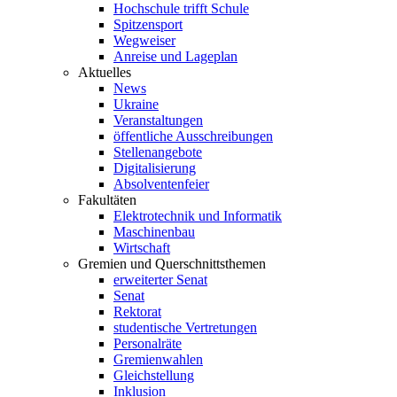
Hochschule trifft Schule
Spitzensport
Wegweiser
Anreise und Lageplan
Aktuelles
News
Ukraine
Veranstaltungen
öffentliche Ausschreibungen
Stellenangebote
Digitalisierung
Absolventenfeier
Fakultäten
Elektrotechnik und Informatik
Maschinenbau
Wirtschaft
Gremien und Querschnittsthemen
erweiterter Senat
Senat
Rektorat
studentische Vertretungen
Personalräte
Gremienwahlen
Gleichstellung
Inklusion