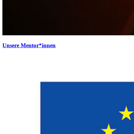
Un­se­re Men­tor*innen