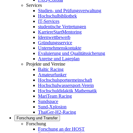
Services
Studien- und Prüfungsverwaltung
Hochschulbibliothek
IT-Services
studentische Vertretungen
KarriereStartMentoring
Ideenwettbewerb
Gründungsservice
Unternehmenskontakte
Evaluierung und Qualitätssicherung
Anreise und Lageplan
Projekte und Vereine
Baltic Racing
Amateurfunker
Hochschulsportgemeinschaft
Hochschulwassersport-Verein
Hochschuldidaktik Mathematik
MariTeam Racing
Sundspace
Sund-Xplosion
ThaiGer-H2-Racing
Forschung und Transfer
Forschung
Forschung an der HOST