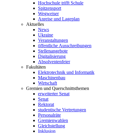
Hochschule trifft Schule
Spitzensport
Wegweiser
Anreise und Lageplan
Aktuelles
News
Ukraine
Veranstaltungen
öffentliche Ausschreibungen
Stellenangebote
Digitalisierung
Absolventenfeier
Fakultäten
Elektrotechnik und Informatik
Maschinenbau
Wirtschaft
Gremien und Querschnittsthemen
erweiterter Senat
Senat
Rektorat
studentische Vertretungen
Personalräte
Gremienwahlen
Gleichstellung
Inklusion