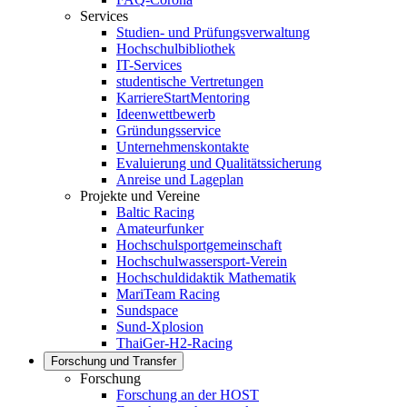
Services
Studien- und Prüfungsverwaltung
Hochschulbibliothek
IT-Services
studentische Vertretungen
KarriereStartMentoring
Ideenwettbewerb
Gründungsservice
Unternehmenskontakte
Evaluierung und Qualitätssicherung
Anreise und Lageplan
Projekte und Vereine
Baltic Racing
Amateurfunker
Hochschulsportgemeinschaft
Hochschulwassersport-Verein
Hochschuldidaktik Mathematik
MariTeam Racing
Sundspace
Sund-Xplosion
ThaiGer-H2-Racing
Forschung und Transfer
Forschung
Forschung an der HOST