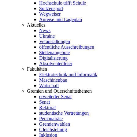
Hochschule trifft Schule
Spitzensport
Wegweiser
Anreise und Lageplan
Aktuelles
News
Ukraine
Veranstaltungen
öffentliche Ausschreibungen
Stellenangebote
Digitalisierung
Absolventenfeier
Fakultäten
Elektrotechnik und Informatik
Maschinenbau
Wirtschaft
Gremien und Querschnittsthemen
erweiterter Senat
Senat
Rektorat
studentische Vertretungen
Personalräte
Gremienwahlen
Gleichstellung
Inklusion