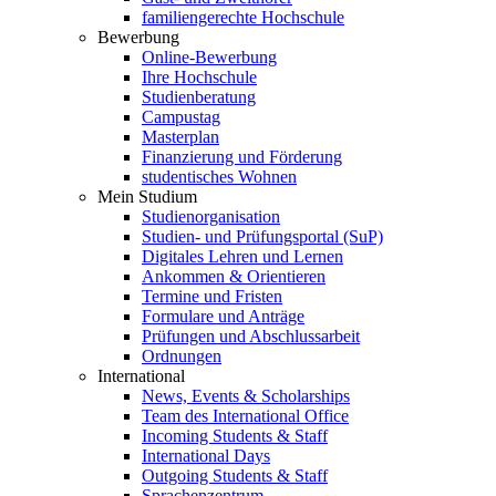
familiengerechte Hochschule
Bewerbung
Online-Bewerbung
Ihre Hochschule
Studienberatung
Campustag
Masterplan
Finanzierung und Förderung
studentisches Wohnen
Mein Studium
Studienorganisation
Studien- und Prüfungsportal (SuP)
Digitales Lehren und Lernen
Ankommen & Orientieren
Termine und Fristen
Formulare und Anträge
Prüfungen und Abschlussarbeit
Ordnungen
International
News, Events & Scholarships
Team des International Office
Incoming Students & Staff
International Days
Outgoing Students & Staff
Sprachenzentrum