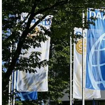
Fakultät für Elektrotechnik und Informatik
Fakultät für Maschinenbau
Fakultät für Wirtschaft
Hochschulkommunikation
Login
Dienstleistungsportal "e-HOST"
Studien- und Prüfungsportal (SuP)
B-ite
Webmailer
Moodle
Zeiterfassung