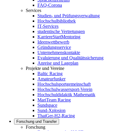
FAQ-Corona
Services
Studien- und Prüfungsverwaltung
Hochschulbibliothek
IT-Services
studentische Vertretungen
KarriereStartMentoring
Ideenwettbewerb
Gründungsservice
Unternehmenskontakte
Evaluierung und Qualitätssicherung
Anreise und Lageplan
Projekte und Vereine
Baltic Racing
Amateurfunker
Hochschulsportgemeinschaft
Hochschulwassersport-Verein
Hochschuldidaktik Mathematik
MariTeam Racing
Sundspace
Sund-Xplosion
ThaiGer-H2-Racing
Forschung und Transfer
Forschung