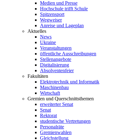
Medien und Presse
Hochschule trifft Schule
Spitzensport
Wegweiser
Anreise und Lageplan
Aktuelles
News
Ukraine
Veranstaltungen
öffentliche Ausschreibungen
Stellenangebote
Digitalisierung
Absolventenfeier
Fakultäten
Elektrotechnik und Informatik
Maschinenbau
Wirtschaft
Gremien und Querschnittsthemen
erweiterter Senat
Senat
Rektorat
studentische Vertretungen
Personalräte
Gremienwahlen
Gleichstellung