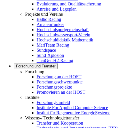
Evaluierung und Qualitätssicherung
Anreise und Lageplan
Projekte und Vereine
Baltic Racing
Amateurfunker
Hochschulsportgemeinschaft
Hochschulwassersport-Verein
Hochschuldidaktik Mathematik
MariTeam Racing
Sundspace
Sund-Xplosion
ThaiGer-H2-Racing
Forschung und Transfer
Forschung
Forschung an der HOST
Forschungsschwerpunkte
Forschungsprojekte
Promovieren an der HOST
Institute
Forschungsumfeld
Institute For Applied Computer Science
Institut für Regenerative EnergieSysteme
Wissens-/ Technologietransfer
Transfer und Kooperation