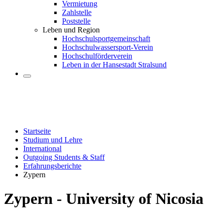
Vermietung
Zahlstelle
Poststelle
Leben und Region
Hochschulsportgemeinschaft
Hochschulwassersport-Verein
Hochschulförderverein
Leben in der Hansestadt Stralsund
Startseite
Studium und Lehre
International
Outgoing Students & Staff
Erfahrungsberichte
Zypern
Zy­pern - Uni­ver­si­ty of Ni­co­sia