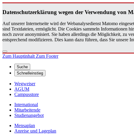
Da­ten­schutz­er­klä­rung wegen der Ver­wen­dung von M
Auf unserer Internetseite wird der Webanalysedienst Matomo eingeset
sind Textdateien, ermöglicht. Die Cookies sammeln Informationen hin
noch zuvor anonymisiert. Sie haben allerdings die Möglichkeit, zu 
entsprechend modifizieren. Dies kann dazu führen, dass Sie unsere 
Zum Hauptinhalt
Zum Footer
Suche
Schnelleinstieg
Wegweiser
AGUM
Campusstore
International
Mitarbeitende
Studienangebot
Mensaplan
Anreise und Lageplan