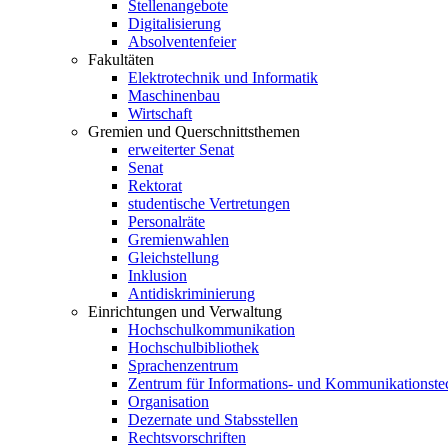
Stellenangebote
Digitalisierung
Absolventenfeier
Fakultäten
Elektrotechnik und Informatik
Maschinenbau
Wirtschaft
Gremien und Querschnittsthemen
erweiterter Senat
Senat
Rektorat
studentische Vertretungen
Personalräte
Gremienwahlen
Gleichstellung
Inklusion
Antidiskriminierung
Einrichtungen und Verwaltung
Hochschulkommunikation
Hochschulbibliothek
Sprachenzentrum
Zentrum für Informations- und Kommunikationste
Organisation
Dezernate und Stabsstellen
Rechtsvorschriften