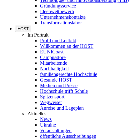
Technologie- und Innovationsberatung (TIB)
Gründungsservice
Ideenwettbewerb
Unternehmenskontakte
Transformationslabor
HOST
Im Portrait
Profil und Leitbild
Willkommen an der HOST
EUNICoast
Campusstore
Mitarbeitende
Nachhaltigkeit
familiengerechte Hochschule
Gesunde HOST
Medien und Presse
Hochschule trifft Schule
Spitzensport
Wegweiser
Anreise und Lageplan
Aktuelles
News
Ukraine
Veranstaltungen
öffentliche Ausschreibungen