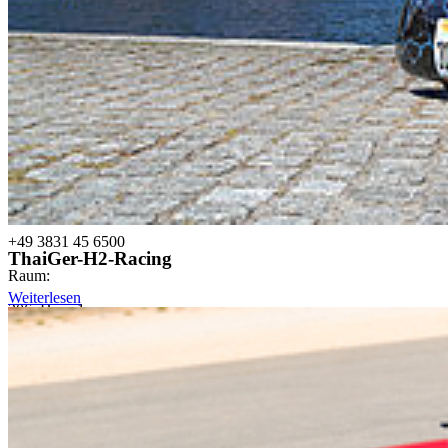
Prof. Dr. rer. pol.
Ralph Sonntag
Rektor
Tel:
+49 3831 45 6500
ThaiGer-H2-Racing
Raum:
Weiterlesen
206, Haus 1
rektor@hochschule-stralsund.de
Ralph.Sonntag@hochschule-stralsund.de
Ak­tu­el­les