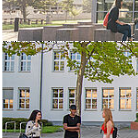
ganzheitlich betrachten. Wir halten Angebote zur Vereinbarkeit mit
Familien- bzw. Pflegeaufgaben vor und sind dafür mehrfach
zertifiziert. Zudem gibt es bei uns ein Gesundheitsmanagement –
aktive Mittagspausen, Stresspräventionskurse, Sportangebote. Alle
die darüber hinaus aktiv sind, unterstützen wir – mit unserer starken
Hochschulsportgemeinschaft, und unsere potenziellen
Spitzensportler*innen sogar mit unseren Regularien. Wir sind stolz,
Hochschule des Spitzensports zu sein, und jungen Menschen so zu
ermöglichen, nicht nur außerordentliche akademische, sondern auch
sportliche Leistungen der Extraklasse zu erbringen.
Spitzensportler*innen haben für ihre Karrieren feste Termine
einzuhalten. Gleichzeitig hat eine wissenschaftliche Ausbildung für
Sportler*innen genauso einen Stellenwert wie für jeden anderen. Da
beides zu vereinen ein Spagat ist, wollen wir als Hochschule
Stralsund diese Vereinbarkeit ermöglichen und haben unsere
Regularien angepasst – bewusst.
Prof. Dr. Ralph Sonntag
Die Rahmenbedingungen
Die Hochschule Stralsund (HOST) ist seit September 2023
Hochschule Stralsund des Spitzensports. Eine entsprechende