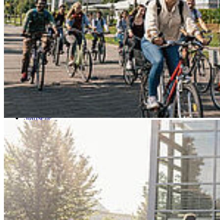
Go to slide 4
Go to slide 5
Go to slide 6
Go to slide 7
Go to slide 8
Go to slide 9
Startseite
HOST
Im Portrait
Spitzensport
Hoch­schu­le des Spit­zen­sports
„Eine be­wuss­te Ent­schei­dung“
Unsere Mitarbeitenden wie unsere Studierenden möchten wir