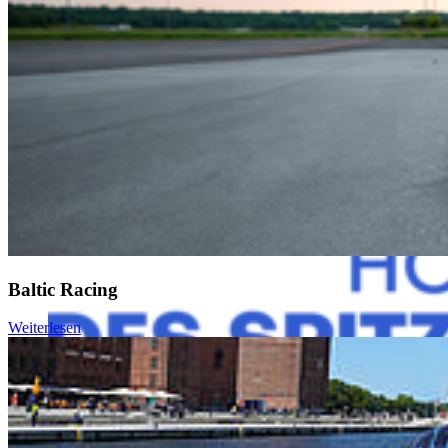
Hochschulsportgemeinschaft der Hochschule Stralsund verfügt über
knapp 20 Abteilungen, die vom Vorsitzenden der
Hochschulsportgemeinschaft, Prof. Dr. Wolfgang Schikorr,
verdienter Professor der HOST im Ruhestand, und einer
Sportkoordinator*in als Bindeglied zur Hochschule koordiniert
werden. Dazu zählen Sportarten wie Tauchen, Volleyball, Judo oder
auch Fußball und Rasenbowling.
Mehr zur HSG finden Sie
hier
.
Baltic Racing
Weiterlesen