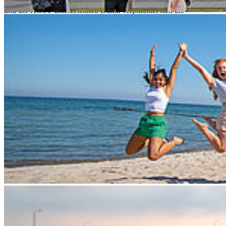
Kooperationsvereinbarung wurde zwischen dem Olympiastützpunkt
und der HOST unterzeichnet. Damit verpflichtet sich die
Hochschule, die Studienbedingungen so zu gestalten, dass
Spitzensportler*innen hier neben dem Sport sehr gut studieren
können. Unsere Prüfungsordnungen sind derart gestaltet, dass
Spitzensportler*innen klar als förderwürdige Personengruppe
anerkannt werden, für die beispielsweise Abgabetermine
anlassbezogen angepasst werden können oder der zusätzliche
Urlaubssemester zur Wettbewerbsvorbereitung gewährt würden.
Mehr dazu lesen Sie
hier
.
Das Konzept
Mehr als 200 Kooperationsverträge zwischen den
Olympiastützpunkten und Hochschulen bestehen derzeit
bundesweit. Eine Kernzielstellung dieser Kooperationen ist eine
soweit mögliche Flexibilisierung und Individualisierung des
Studiums für die zirka 1000 studierenden Leistungssportler*innen in
Deutschland.
Unsere Hochschulsportgemeinschaft
Sportlich ist die Hochschule Stralsund mit einer eigenen Halle, dem
Sportplatz und ihrer Wasserlage sehr gut aufgestellt. Die