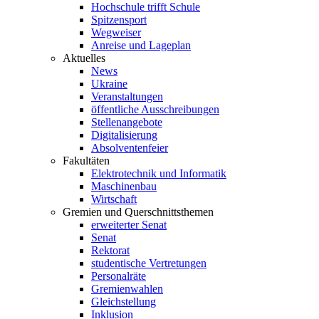
Hochschule trifft Schule
Spitzensport
Wegweiser
Anreise und Lageplan
Aktuelles
News
Ukraine
Veranstaltungen
öffentliche Ausschreibungen
Stellenangebote
Digitalisierung
Absolventenfeier
Fakultäten
Elektrotechnik und Informatik
Maschinenbau
Wirtschaft
Gremien und Querschnittsthemen
erweiterter Senat
Senat
Rektorat
studentische Vertretungen
Personalräte
Gremienwahlen
Gleichstellung
Inklusion