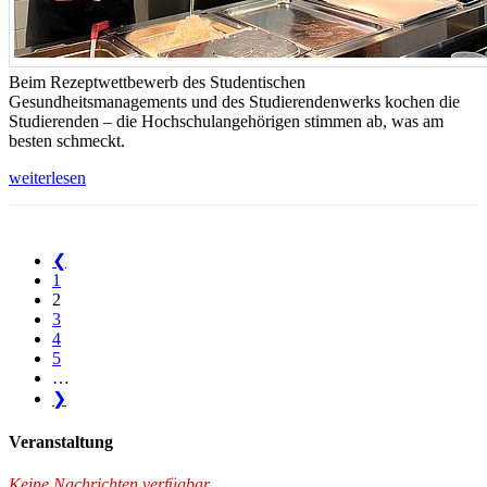
Beim Rezeptwettbewerb des Studentischen
Gesundheitsmanagements und des Studierendenwerks kochen die
Studierenden – die Hochschulangehörigen stimmen ab, was am
besten schmeckt.
weiterlesen
❮
1
2
3
4
5
…
❯
Ver­an­stal­tung
Keine Nachrichten verfügbar.