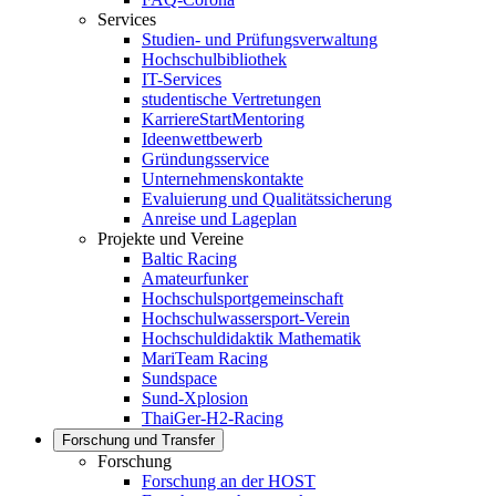
Services
Studien- und Prüfungsverwaltung
Hochschulbibliothek
IT-Services
studentische Vertretungen
KarriereStartMentoring
Ideenwettbewerb
Gründungsservice
Unternehmenskontakte
Evaluierung und Qualitätssicherung
Anreise und Lageplan
Projekte und Vereine
Baltic Racing
Amateurfunker
Hochschulsportgemeinschaft
Hochschulwassersport-Verein
Hochschuldidaktik Mathematik
MariTeam Racing
Sundspace
Sund-Xplosion
ThaiGer-H2-Racing
Forschung und Transfer
Forschung
Forschung an der HOST