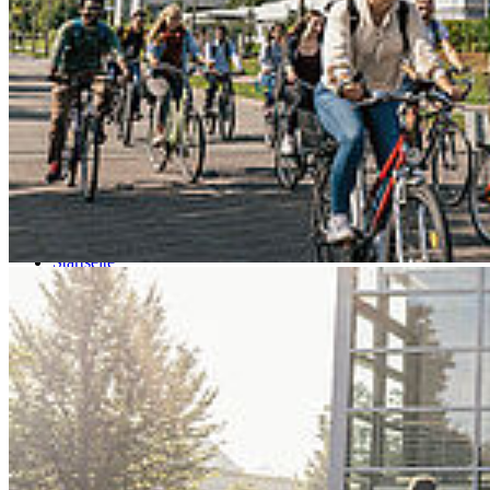
Go to slide 4
Go to slide 5
Go to slide 6
Go to slide 7
Go to slide 8
Go to slide 9
Startseite
HOST
Im Portrait
Spitzensport
Hoch­schu­le des Spit­zen­sports
„Eine be­wuss­te Ent­schei­dung“
Unsere Mitarbeitenden wie unsere Studierenden möchten wir