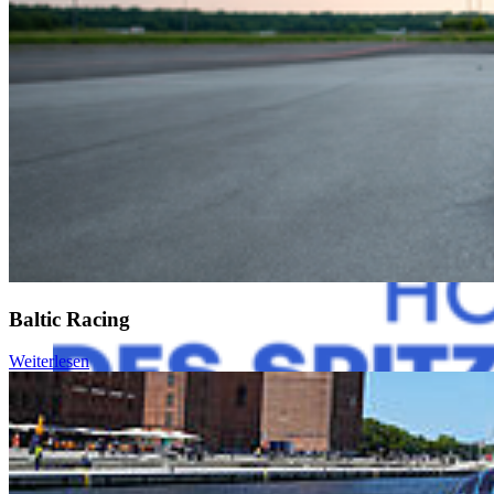
Hochschulsportgemeinschaft der Hochschule Stralsund verfügt über
knapp 20 Abteilungen, die vom Vorsitzenden der
Hochschulsportgemeinschaft, Prof. Dr. Wolfgang Schikorr,
verdienter Professor der HOST im Ruhestand, und einer
Sportkoordinator*in als Bindeglied zur Hochschule koordiniert
werden. Dazu zählen Sportarten wie Tauchen, Volleyball, Judo oder
auch Fußball und Rasenbowling.
Mehr zur HSG finden Sie
hier
.
Baltic Racing
Weiterlesen