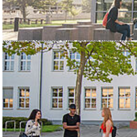
ganzheitlich betrachten. Wir halten Angebote zur Vereinbarkeit mit
Familien- bzw. Pflegeaufgaben vor und sind dafür mehrfach
zertifiziert. Zudem gibt es bei uns ein Gesundheitsmanagement –
aktive Mittagspausen, Stresspräventionskurse, Sportangebote. Alle
die darüber hinaus aktiv sind, unterstützen wir – mit unserer starken
Hochschulsportgemeinschaft, und unsere potenziellen
Spitzensportler*innen sogar mit unseren Regularien. Wir sind stolz,
Hochschule des Spitzensports zu sein, und jungen Menschen so zu
ermöglichen, nicht nur außerordentliche akademische, sondern auch
sportliche Leistungen der Extraklasse zu erbringen.
Spitzensportler*innen haben für ihre Karrieren feste Termine
einzuhalten. Gleichzeitig hat eine wissenschaftliche Ausbildung für
Sportler*innen genauso einen Stellenwert wie für jeden anderen. Da
beides zu vereinen ein Spagat ist, wollen wir als Hochschule
Stralsund diese Vereinbarkeit ermöglichen und haben unsere
Regularien angepasst – bewusst.
Prof. Dr. Ralph Sonntag
Die Rahmenbedingungen
Die Hochschule Stralsund (HOST) ist seit September 2023
Hochschule Stralsund des Spitzensports. Eine entsprechende