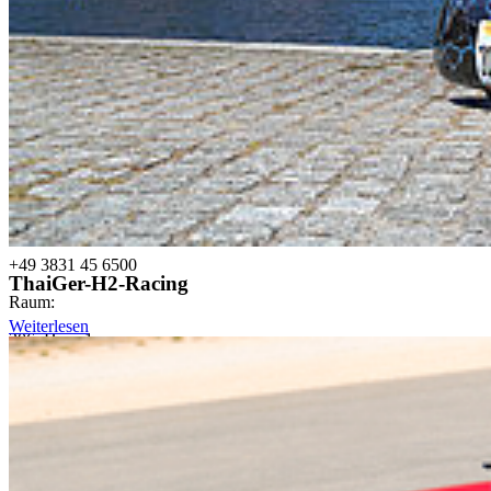
Prof. Dr. rer. pol.
Ralph Sonntag
Rektor
Tel:
+49 3831 45 6500
ThaiGer-H2-Racing
Raum:
Weiterlesen
206, Haus 1
rektor@hochschule-stralsund.de
Ralph.Sonntag@hochschule-stralsund.de
Ak­tu­el­les