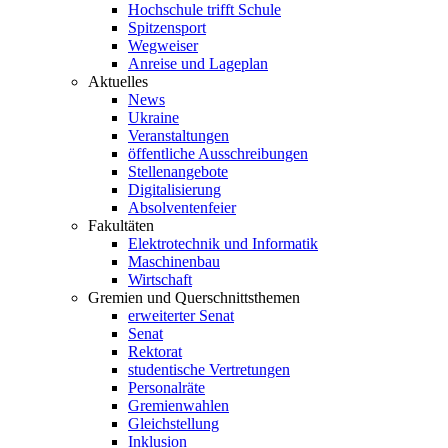
Hochschule trifft Schule
Spitzensport
Wegweiser
Anreise und Lageplan
Aktuelles
News
Ukraine
Veranstaltungen
öffentliche Ausschreibungen
Stellenangebote
Digitalisierung
Absolventenfeier
Fakultäten
Elektrotechnik und Informatik
Maschinenbau
Wirtschaft
Gremien und Querschnittsthemen
erweiterter Senat
Senat
Rektorat
studentische Vertretungen
Personalräte
Gremienwahlen
Gleichstellung
Inklusion