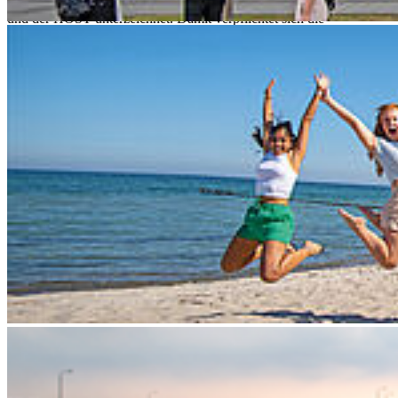
Kooperationsvereinbarung wurde zwischen dem Olympiastützpunkt
und der HOST unterzeichnet. Damit verpflichtet sich die
Hochschule, die Studienbedingungen so zu gestalten, dass
Spitzensportler*innen hier neben dem Sport sehr gut studieren
können. Unsere Prüfungsordnungen sind derart gestaltet, dass
Spitzensportler*innen klar als förderwürdige Personengruppe
anerkannt werden, für die beispielsweise Abgabetermine
anlassbezogen angepasst werden können oder der zusätzliche
Urlaubssemester zur Wettbewerbsvorbereitung gewährt würden.
Mehr dazu lesen Sie
hier
.
Das Konzept
Mehr als 200 Kooperationsverträge zwischen den
Olympiastützpunkten und Hochschulen bestehen derzeit
bundesweit. Eine Kernzielstellung dieser Kooperationen ist eine
soweit mögliche Flexibilisierung und Individualisierung des
Studiums für die zirka 1000 studierenden Leistungssportler*innen in
Deutschland.
Unsere Hochschulsportgemeinschaft
Sportlich ist die Hochschule Stralsund mit einer eigenen Halle, dem
Sportplatz und ihrer Wasserlage sehr gut aufgestellt. Die