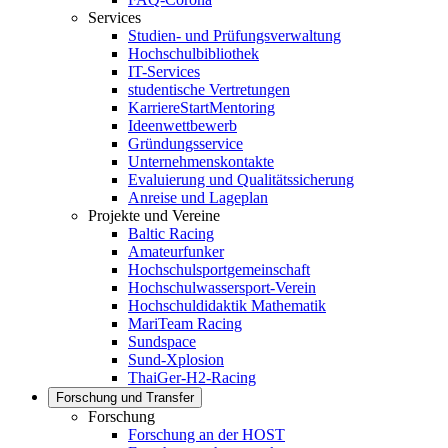
Services
Studien- und Prüfungsverwaltung
Hochschulbibliothek
IT-Services
studentische Vertretungen
KarriereStartMentoring
Ideenwettbewerb
Gründungsservice
Unternehmenskontakte
Evaluierung und Qualitätssicherung
Anreise und Lageplan
Projekte und Vereine
Baltic Racing
Amateurfunker
Hochschulsportgemeinschaft
Hochschulwassersport-Verein
Hochschuldidaktik Mathematik
MariTeam Racing
Sundspace
Sund-Xplosion
ThaiGer-H2-Racing
Forschung und Transfer
Forschung
Forschung an der HOST