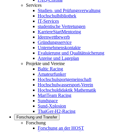
Services
Studien- und Prüfungsverwaltung
Hochschulbibliothek
IT-Services
studentische Vertretungen
KarriereStartMentoring
Ideenwettbewerb
Gründungsservice
Unternehmenskontakte
Evaluierung und Qualitätssicherung
Anreise und Lageplan
Projekte und Vereine
Baltic Racing
Amateurfunker
Hochschulsportgemeinschaft
Hochschulwassersport-Verein
Hochschuldidaktik Mathematik
MariTeam Racing
Sundspace
Sund-Xplosion
ThaiGer-H2-Racing
Forschung und Transfer
Forschung
Forschung an der HOST