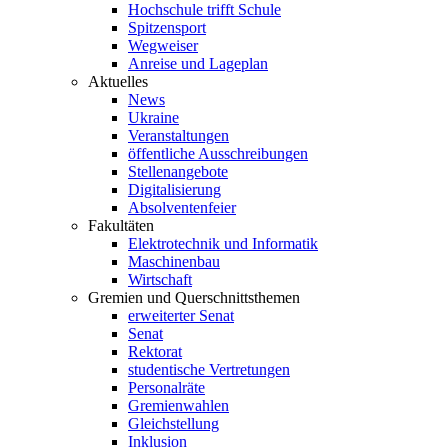
Hochschule trifft Schule
Spitzensport
Wegweiser
Anreise und Lageplan
Aktuelles
News
Ukraine
Veranstaltungen
öffentliche Ausschreibungen
Stellenangebote
Digitalisierung
Absolventenfeier
Fakultäten
Elektrotechnik und Informatik
Maschinenbau
Wirtschaft
Gremien und Querschnittsthemen
erweiterter Senat
Senat
Rektorat
studentische Vertretungen
Personalräte
Gremienwahlen
Gleichstellung
Inklusion