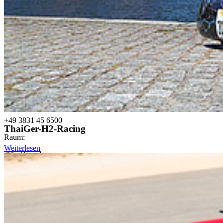
Prof. Dr. rer. pol.
Ralph Sonntag
Rektor
Tel:
+49 3831 45 6500
ThaiGer-H2-Racing
Raum:
Weiterlesen
206, Haus 1
rektor@hochschule-stralsund.de
Ralph.Sonntag@hochschule-stralsund.de
Ak­tu­el­les