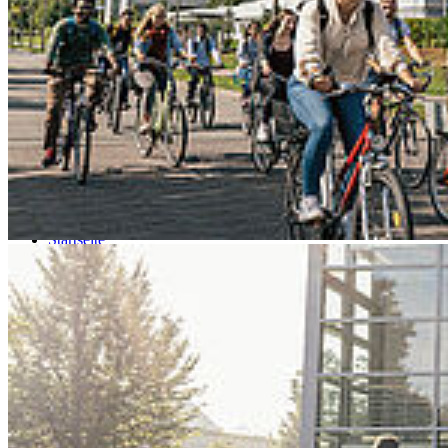
Go to slide 4
Go to slide 5
Go to slide 6
Go to slide 7
Go to slide 8
Go to slide 9
Startseite
HOST
Im Portrait
Spitzensport
Hoch­schu­le des Spit­zen­sports
„Eine be­wuss­te Ent­schei­dung“
Unsere Mitarbeitenden wie unsere Studierenden möchten wir