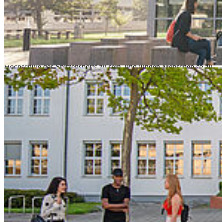
ganzheitlich betrachten. Wir halten Angebote zur Vereinbarkeit mit
Familien- bzw. Pflegeaufgaben vor und sind dafür mehrfach
zertifiziert. Zudem gibt es bei uns ein Gesundheitsmanagement –
aktive Mittagspausen, Stresspräventionskurse, Sportangebote. Alle
die darüber hinaus aktiv sind, unterstützen wir – mit unserer starken
Hochschulsportgemeinschaft, und unsere potenziellen
Spitzensportler*innen sogar mit unseren Regularien. Wir sind stolz,
Hochschule des Spitzensports zu sein, und jungen Menschen so zu
ermöglichen, nicht nur außerordentliche akademische, sondern auch
sportliche Leistungen der Extraklasse zu erbringen.
Spitzensportler*innen haben für ihre Karrieren feste Termine
einzuhalten. Gleichzeitig hat eine wissenschaftliche Ausbildung für
Sportler*innen genauso einen Stellenwert wie für jeden anderen. Da
beides zu vereinen ein Spagat ist, wollen wir als Hochschule
Stralsund diese Vereinbarkeit ermöglichen und haben unsere
Regularien angepasst – bewusst.
Prof. Dr. Ralph Sonntag
Die Rahmenbedingungen
Die Hochschule Stralsund (HOST) ist seit September 2023
Hochschule Stralsund des Spitzensports. Eine entsprechende