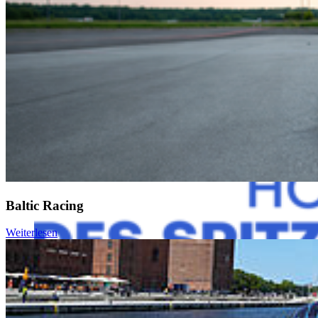
Hochschulsportgemeinschaft der Hochschule Stralsund verfügt über
knapp 20 Abteilungen, die vom Vorsitzenden der
Hochschulsportgemeinschaft, Prof. Dr. Wolfgang Schikorr,
verdienter Professor der HOST im Ruhestand, und einer
Sportkoordinator*in als Bindeglied zur Hochschule koordiniert
werden. Dazu zählen Sportarten wie Tauchen, Volleyball, Judo oder
auch Fußball und Rasenbowling.
Mehr zur HSG finden Sie
hier
.
Baltic Racing
Weiterlesen