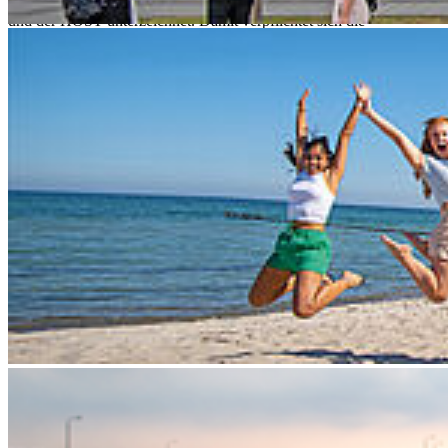
Kooperationsvereinbarung wurde zwischen dem Olympiastützpunkt
und der HOST unterzeichnet. Damit verpflichtet sich die
Hochschule, die Studienbedingungen so zu gestalten, dass
Spitzensportler*innen hier neben dem Sport sehr gut studieren
können. Unsere Prüfungsordnungen sind derart gestaltet, dass
Spitzensportler*innen klar als förderwürdige Personengruppe
anerkannt werden, für die beispielsweise Abgabetermine
anlassbezogen angepasst werden können oder der zusätzliche
Urlaubssemester zur Wettbewerbsvorbereitung gewährt würden.
Mehr dazu lesen Sie
hier
.
Das Konzept
Mehr als 200 Kooperationsverträge zwischen den
Olympiastützpunkten und Hochschulen bestehen derzeit
bundesweit. Eine Kernzielstellung dieser Kooperationen ist eine
soweit mögliche Flexibilisierung und Individualisierung des
Studiums für die zirka 1000 studierenden Leistungssportler*innen in
Deutschland.
Unsere Hochschulsportgemeinschaft
Sportlich ist die Hochschule Stralsund mit einer eigenen Halle, dem
Sportplatz und ihrer Wasserlage sehr gut aufgestellt. Die