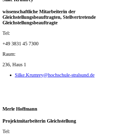
durch Verwendung von Indefinitpronomen: "Alle, die sich
angemeldet haben, ..."
wissenschaftliche Mitarbeiterin der
durch Weglassen oder Austauschen der Possesivpronomen:
Gleichstellungsbeauftragten, Stellvertretende
"Die betroffene Person schildert das Anliegen ..." oder
Gleichstellungsbeauftragte
"Jemand hat vergessen, die eigene Matrikelnummer
einzutragen."
Tel:
+49 3831 45 7300
Raum:
236, Haus 1
Silke.Krumrey@hochschule-stralsund.de
Merle Hoffmann
Projektmitarbeiterin Gleichstellung
Tel: