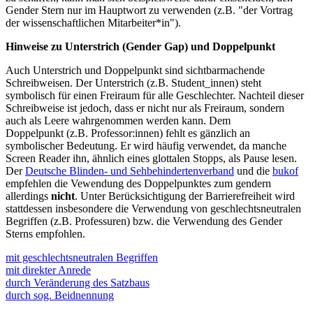
Gender Stern nur im Hauptwort zu verwenden (z.B. "der Vortrag
der wissenschaftlichen Mitarbeiter*in").
Hinweise zu Unterstrich (Gender Gap) und Doppelpunkt
Auch Unterstrich und Doppelpunkt sind sichtbarmachende
Schreibweisen. Der Unterstrich (z.B. Student_innen) steht
symbolisch für einen Freiraum für alle Geschlechter. Nachteil dieser
Schreibweise ist jedoch, dass er nicht nur als Freiraum, sondern
auch als Leere wahrgenommen werden kann. Dem
Doppelpunkt (z.B. Professor:innen) fehlt es gänzlich an
symbolischer Bedeutung. Er wird häufig verwendet, da manche
Screen Reader ihn, ähnlich eines glottalen Stopps, als Pause lesen.
Der
Deutsche Blinden- und Sehbehindertenverband
und die
bukof
empfehlen die Vewendung des Doppelpunktes zum gendern
allerdings
nicht
. Unter Berücksichtigung der Barrierefreiheit wird
stattdessen insbesondere die Verwendung von geschlechtsneutralen
Begriffen (z.B. Professuren) bzw. die Verwendung des Gender
Sterns empfohlen.
mit geschlechtsneutralen Begriffen
mit direkter Anrede
Neben der Möglichkeit, Geschlecht sprachlich sichtbar zu machen,
durch Veränderung des Satzbaus
kann es auch sinnvoll sein, Geschlechter sprachlich zu
Mit Verwendung der direkten Anrede kann häufig auf
durch sog. Beidnennung
neutralisieren. Insbesondere, wenn die konkreten Personen nicht
geschlechtspezifische Personenbezeichnungen verzichtet werden.
Gendersensible Formulierungen können oft auch durch