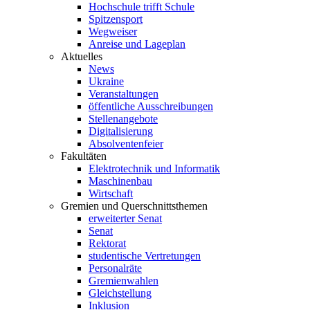
Hochschule trifft Schule
Spitzensport
Wegweiser
Anreise und Lageplan
Aktuelles
News
Ukraine
Veranstaltungen
öffentliche Ausschreibungen
Stellenangebote
Digitalisierung
Absolventenfeier
Fakultäten
Elektrotechnik und Informatik
Maschinenbau
Wirtschaft
Gremien und Querschnittsthemen
erweiterter Senat
Senat
Rektorat
studentische Vertretungen
Personalräte
Gremienwahlen
Gleichstellung
Inklusion