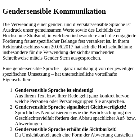
Gen­der­sen­si­ble Kom­mu­ni­ka­ti­on
Die Verwendung einer gender- und diversitätssensible Sprache ist
Ausdruck unser gemeinsamen Werte sowie des Leitbilds der
Hochschule Stralsund, in welchem insbesondere auch die engagierte
Förderung frauenspezifischer Belange fest verankert ist. In ihrem
Rektoratsbeschluss vom 20.06.2017 hat sich die Hochschulleitung
insbesondere für die Verwendung der sichtbarmachenden
Schreibweise mittels Gender Stern ausgesprochen.
Eine gendersensible Sprache – ganz unabhängig von der jeweiligen
spezifischen Umsetzung – hat unterschiedliche vorteilhafte
Eigenschaften:
Gendersensible Sprache ist eindeutig!
Aus Ihrem Text bzw. Ihrer Rede geht ganz konkret hervor,
welche Personen oder Personengruppen Sie ansprechen.
Gendersensible Sprache signalisiert Gleichwertigkeit!
Sprachliches Neutralisieren sowie die Berücksichtigung der
Geschlechtervielfalt fördern den Abbau spachlicher Auf- bzw.
Abwertungen.
Gendersensible Sprache erhöht die Sichtbarkeit!
Da Unsichtbarkeit auch eine Form der Abwertung darstellen