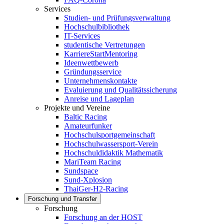
Services
Studien- und Prüfungsverwaltung
Hochschulbibliothek
IT-Services
studentische Vertretungen
KarriereStartMentoring
Ideenwettbewerb
Gründungsservice
Unternehmenskontakte
Evaluierung und Qualitätssicherung
Anreise und Lageplan
Projekte und Vereine
Baltic Racing
Amateurfunker
Hochschulsportgemeinschaft
Hochschulwassersport-Verein
Hochschuldidaktik Mathematik
MariTeam Racing
Sundspace
Sund-Xplosion
ThaiGer-H2-Racing
Forschung und Transfer
Forschung
Forschung an der HOST