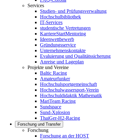
Services
Studien- und Prüfungsverwaltung
Hochschulbibliothek
IT-Services
studentische Vertretungen
KarriereStartMentoring
Ideenwettbewerb
Gründungsservice
Unternehmenskontakte
Evaluierung und Qualitätssicherung
Anreise und Lageplan
Projekte und Vereine
Baltic Racing
Amateurfunker
Hochschulsportgemeinschaft
Hochschulwassersport-Verein
Hochschuldidaktik Mathematik
MariTeam Racing
Sundspace
Sund-Xplosion
ThaiGer-H2-Racing
Forschung und Transfer
Forschung
Forschung an der HOST