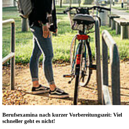
Be­rufs­ex­ami­na nach kur­zer Vor­be­rei­tungs­zeit: Viel
schnel­ler geht es nicht!