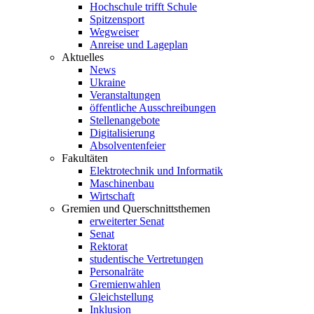
Hochschule trifft Schule
Spitzensport
Wegweiser
Anreise und Lageplan
Aktuelles
News
Ukraine
Veranstaltungen
öffentliche Ausschreibungen
Stellenangebote
Digitalisierung
Absolventenfeier
Fakultäten
Elektrotechnik und Informatik
Maschinenbau
Wirtschaft
Gremien und Querschnittsthemen
erweiterter Senat
Senat
Rektorat
studentische Vertretungen
Personalräte
Gremienwahlen
Gleichstellung
Inklusion