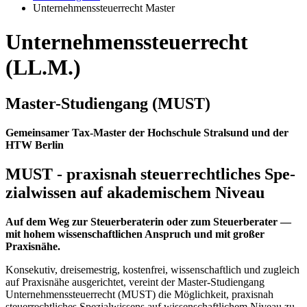
Unternehmenssteuerrecht Master
Un­ter­neh­mens­steu­er­recht
(LL.M.)
Mas­ter-Stu­di­en­gang (MUST)
Gemeinsamer Tax-Master der Hochschule Stralsund und der
HTW Berlin
MUST - pra­xis­nah steu­er­recht­li­ches Spe­
zi­al­wis­sen auf aka­de­mi­schem Ni­veau
Auf dem Weg zur Steuerberaterin oder zum Steuerberater —
mit hohem wissenschaftlichen Anspruch und mit großer
Praxisnähe.
Konsekutiv, dreisemestrig, kostenfrei, wissenschaftlich und zugleich
auf Praxisnähe ausgerichtet, vereint der Master-Studiengang
Unternehmenssteuerrecht (MUST) die Möglichkeit, praxisnah
steuerrechtliches Spezialwissens auf wissenschaftlichem Niveau zu