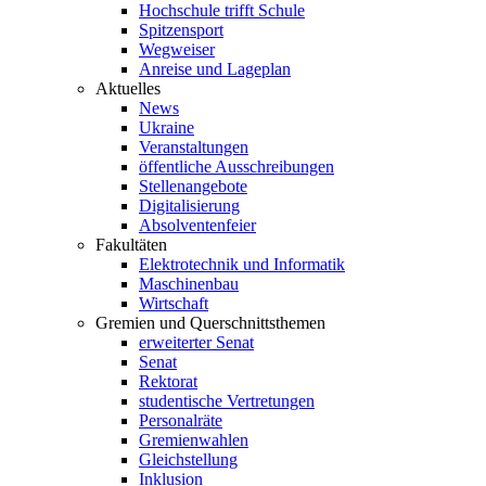
Hochschule trifft Schule
Spitzensport
Wegweiser
Anreise und Lageplan
Aktuelles
News
Ukraine
Veranstaltungen
öffentliche Ausschreibungen
Stellenangebote
Digitalisierung
Absolventenfeier
Fakultäten
Elektrotechnik und Informatik
Maschinenbau
Wirtschaft
Gremien und Querschnittsthemen
erweiterter Senat
Senat
Rektorat
studentische Vertretungen
Personalräte
Gremienwahlen
Gleichstellung
Inklusion