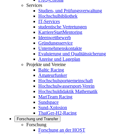
Services
Studien- und Prüfungsverwaltung
Hochschulbibliothek
IT-Services
studentische Vertretungen
KarriereStartMentoring
Ideenwettbewerb
Gründungsservice
Unternehmenskontakte
Evaluierung und Qualitätssicherung
Anreise und Lageplan
Projekte und Vereine
Baltic Racing
Amateurfunker
Hochschulsportgemeinschaft
Hochschulwassersport-Verein
Hochschuldidaktik Mathematik
MariTeam Racing
Sundspace
Sund-Xplosion
ThaiGer-H2-Racing
Forschung und Transfer
Forschung
Forschung an der HOST