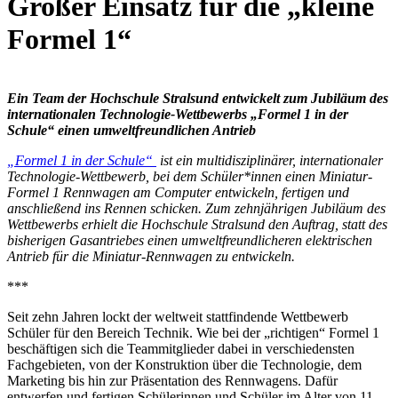
Gro­ßer Ein­satz für die „klei­ne
For­mel 1“
Ein Team der Hochschule Stralsund entwickelt zum Jubiläum des
internationalen Technologie-Wettbewerbs „Formel 1 in der
Schule“ einen umweltfreundlichen Antrieb
„Formel 1 in der Schule“
ist ein multidisziplinärer, internationaler
Technologie-Wett­bewerb, bei dem Schüler*innen einen Miniatur-
Formel 1 Rennwagen am Computer entwickeln, fertigen und
anschließend ins Rennen schicken. Zum zehnjährigen Jubiläum des
Wettbewerbs erhielt die Hochschule Stralsund den Auftrag, statt des
bisherigen Gasantriebes einen umweltfreundlicheren elektrischen
Antrieb für die Miniatur-Rennwagen zu entwickeln.
***
Seit zehn Jahren lockt der weltweit stattfindende Wettbewerb
Schüler für den Bereich Technik. Wie bei der „richtigen“ Formel 1
beschäftigen sich die Teammitglieder dabei in verschiedensten
Fachgebieten, von der Konstruktion über die Technologie, dem
Marketing bis hin zur Präsentation des Rennwagens. Dafür
entwerfen und fertigen Schülerinnen und Schüler im Alter von 11