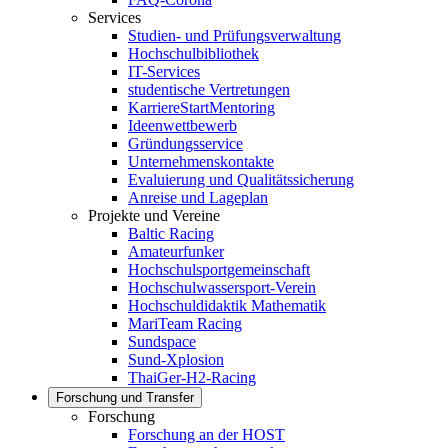
Services
Studien- und Prüfungsverwaltung
Hochschulbibliothek
IT-Services
studentische Vertretungen
KarriereStartMentoring
Ideenwettbewerb
Gründungsservice
Unternehmenskontakte
Evaluierung und Qualitätssicherung
Anreise und Lageplan
Projekte und Vereine
Baltic Racing
Amateurfunker
Hochschulsportgemeinschaft
Hochschulwassersport-Verein
Hochschuldidaktik Mathematik
MariTeam Racing
Sundspace
Sund-Xplosion
ThaiGer-H2-Racing
Forschung und Transfer
Forschung
Forschung an der HOST