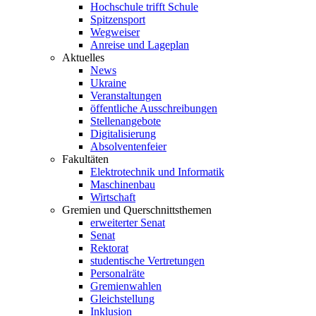
Hochschule trifft Schule
Spitzensport
Wegweiser
Anreise und Lageplan
Aktuelles
News
Ukraine
Veranstaltungen
öffentliche Ausschreibungen
Stellenangebote
Digitalisierung
Absolventenfeier
Fakultäten
Elektrotechnik und Informatik
Maschinenbau
Wirtschaft
Gremien und Querschnittsthemen
erweiterter Senat
Senat
Rektorat
studentische Vertretungen
Personalräte
Gremienwahlen
Gleichstellung
Inklusion