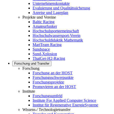
Unternehmenskontakte
Evaluierung und Qualitätssicherung
Anreise und Lageplan
Projekte und Vereine
Baltic Racing
Amateurfunker
Hochschulsportgemeinschaft
Hochschulwassersport-Verein
Hochschuldidaktik Mathematik
MariTeam Racing
Sundspace
Sund-Xplosion
ThaiGer-H2-Racing
Forschung und Transfer
Forschung
Forschung an der HOST
Forschungsschwerpunkte
Forschungsprojekte
Promovieren an der HOST
Institute
Forschungsumfeld
Institute For Applied Computer Science
Institut für Regenerative EnergieSysteme
Wissens-/ Technologietransfer