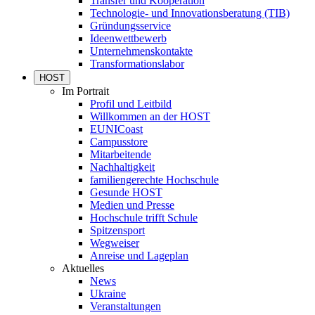
Transfer und Kooperation
Technologie- und Innovationsberatung (TIB)
Gründungsservice
Ideenwettbewerb
Unternehmenskontakte
Transformationslabor
HOST
Im Portrait
Profil und Leitbild
Willkommen an der HOST
EUNICoast
Campusstore
Mitarbeitende
Nachhaltigkeit
familiengerechte Hochschule
Gesunde HOST
Medien und Presse
Hochschule trifft Schule
Spitzensport
Wegweiser
Anreise und Lageplan
Aktuelles
News
Ukraine
Veranstaltungen