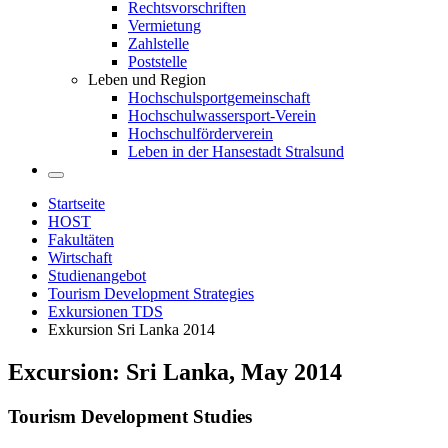
Rechtsvorschriften
Vermietung
Zahlstelle
Poststelle
Leben und Region
Hochschulsportgemeinschaft
Hochschulwassersport-Verein
Hochschulförderverein
Leben in der Hansestadt Stralsund
Startseite
HOST
Fakultäten
Wirtschaft
Studienangebot
Tourism Development Strategies
Exkursionen TDS
Exkursion Sri Lanka 2014
Ex­cur­si­on: Sri Lanka, May 2014
Tou­rism De­ve­lop­ment Stu­dies