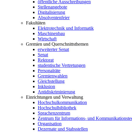
öffentliche Ausschreibungen
Stellenangebote
Digitalisierung
Absolventenfeier
Fakultäten
Elektrotechnik und Informatik
Maschinenbau
Wirtschaft
Gremien und Querschnittsthemen
erweiterter Senat
Senat
Rektorat
studentische Vertretungen
Personalräte
Gremienwahlen
Gleichstellung
Inklusion
Antidiskriminierung
Einrichtungen und Verwaltung
Hochschulkommunikation
Hochschulbibliothek
Sprachenzentrum
Zentrum für Informations- und Kommunikationste
Organisation
Dezernate und Stabsstellen