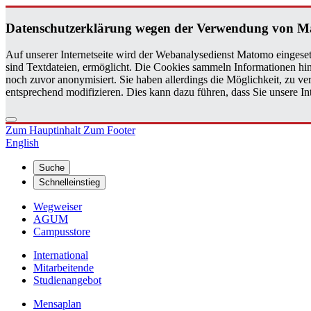
Da­ten­schutz­er­klä­rung wegen der Ver­wen­dung von M
Auf unserer Internetseite wird der Webanalysedienst Matomo eingeset
sind Textdateien, ermöglicht. Die Cookies sammeln Informationen hin
noch zuvor anonymisiert. Sie haben allerdings die Möglichkeit, zu 
entsprechend modifizieren. Dies kann dazu führen, dass Sie unsere 
Zum Hauptinhalt
Zum Footer
English
Suche
Schnelleinstieg
Wegweiser
AGUM
Campusstore
International
Mitarbeitende
Studienangebot
Mensaplan