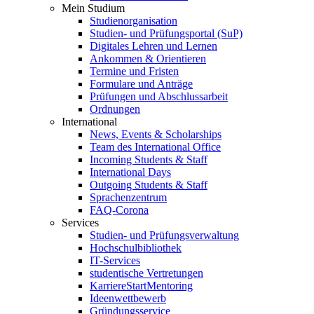
Mein Studium
Studienorganisation
Studien- und Prüfungsportal (SuP)
Digitales Lehren und Lernen
Ankommen & Orientieren
Termine und Fristen
Formulare und Anträge
Prüfungen und Abschlussarbeit
Ordnungen
International
News, Events & Scholarships
Team des International Office
Incoming Students & Staff
International Days
Outgoing Students & Staff
Sprachenzentrum
FAQ-Corona
Services
Studien- und Prüfungsverwaltung
Hochschulbibliothek
IT-Services
studentische Vertretungen
KarriereStartMentoring
Ideenwettbewerb
Gründungsservice