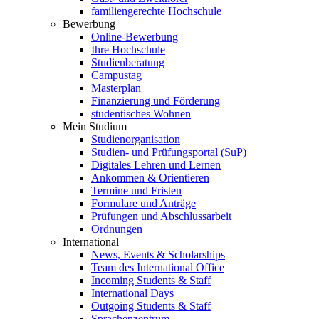
familiengerechte Hochschule
Bewerbung
Online-Bewerbung
Ihre Hochschule
Studienberatung
Campustag
Masterplan
Finanzierung und Förderung
studentisches Wohnen
Mein Studium
Studienorganisation
Studien- und Prüfungsportal (SuP)
Digitales Lehren und Lernen
Ankommen & Orientieren
Termine und Fristen
Formulare und Anträge
Prüfungen und Abschlussarbeit
Ordnungen
International
News, Events & Scholarships
Team des International Office
Incoming Students & Staff
International Days
Outgoing Students & Staff
Sprachenzentrum