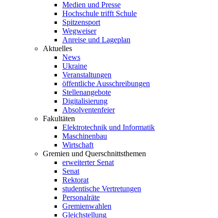
Medien und Presse
Hochschule trifft Schule
Spitzensport
Wegweiser
Anreise und Lageplan
Aktuelles
News
Ukraine
Veranstaltungen
öffentliche Ausschreibungen
Stellenangebote
Digitalisierung
Absolventenfeier
Fakultäten
Elektrotechnik und Informatik
Maschinenbau
Wirtschaft
Gremien und Querschnittsthemen
erweiterter Senat
Senat
Rektorat
studentische Vertretungen
Personalräte
Gremienwahlen
Gleichstellung