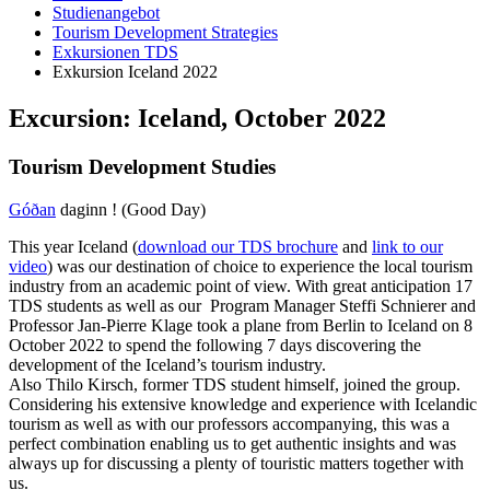
Studienangebot
Tourism Development Strategies
Exkursionen TDS
Exkursion Iceland 2022
Ex­cur­si­on: Ice­land, Oc­to­ber 2022
Tou­rism De­ve­lop­ment Stu­dies
Góðan
daginn ! (Good Day)
This year Iceland (
download our TDS brochure
and
link to our
video
) was our destination of choice to experience the local tourism
industry from an academic point of view. With great anticipation 17
TDS students as well as our Program Manager Steffi Schnierer and
Professor Jan-Pierre Klage took a plane from Berlin to Iceland on 8
October 2022 to spend the following 7 days discovering the
development of the Iceland’s tourism industry.
Also Thilo Kirsch, former TDS student himself, joined the group.
Considering his extensive knowledge and experience with Icelandic
tourism as well as with our professors accompanying, this was a
perfect combination enabling us to get authentic insights and was
always up for discussing a plenty of touristic matters together with
us.