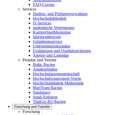
FAQ-Corona
Services
Studien- und Prüfungsverwaltung
Hochschulbibliothek
IT-Services
studentische Vertretungen
KarriereStartMentoring
Ideenwettbewerb
Gründungsservice
Unternehmenskontakte
Evaluierung und Qualitätssicherung
Anreise und Lageplan
Projekte und Vereine
Baltic Racing
Amateurfunker
Hochschulsportgemeinschaft
Hochschulwassersport-Verein
Hochschuldidaktik Mathematik
MariTeam Racing
Sundspace
Sund-Xplosion
ThaiGer-H2-Racing
Forschung und Transfer
Forschung