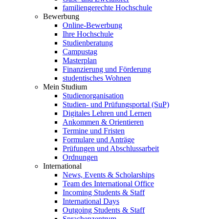
familiengerechte Hochschule
Bewerbung
Online-Bewerbung
Ihre Hochschule
Studienberatung
Campustag
Masterplan
Finanzierung und Förderung
studentisches Wohnen
Mein Studium
Studienorganisation
Studien- und Prüfungsportal (SuP)
Digitales Lehren und Lernen
Ankommen & Orientieren
Termine und Fristen
Formulare und Anträge
Prüfungen und Abschlussarbeit
Ordnungen
International
News, Events & Scholarships
Team des International Office
Incoming Students & Staff
International Days
Outgoing Students & Staff
Sprachenzentrum