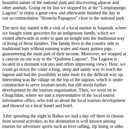
beautiful nature of the national park and discovering alpacas and
other animals. Going on by bus we stopped by at the “Limpiopungo
Lagoon” to enjoy a great view and afterwards finished the day in
our accommodation “Hosteria Papagayo” close to the national park.
The next day started with a visit of a local market in Saquisili, where
we bought some groceries for an indigenous family, which we
visited afterwards in order to gain an insight into the traditional way
of living of these families. The family lives in the country side in
traditional huts without running water and many guinea pigs,
guaranteeing the main part of their income. Moreover, we stopped at
a canyon on our way to the “Quilotoa Lagoon”. The Lagoon is
located in a dormant volcano and offers impressing views. Here, we
could go down the crater a long, steep and sandy way to reach the
lagoon and had the possibility to take mule for the difficult way up.
Interesting was the village on the top of the lagoon, which is under
construction to serve tourism needs, but still needs further
development by the tourism organization. Then, we went on to
Chugchilan, where we met a representative of the local tourist
information office, who told us about the local tourism development
and showed us a local hostel and hotel.
After spending the night in Baños we had a day off there to choose
from several activities, as the destination is well known among
tourists for adventure sports such as river rafting, zip lining or alike.