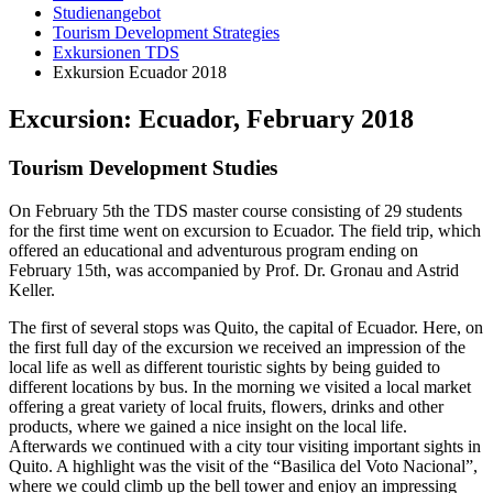
Studienangebot
Tourism Development Strategies
Exkursionen TDS
Exkursion Ecuador 2018
Ex­cur­si­on: Ecua­dor, Fe­bru­ary 2018
Tou­rism De­ve­lop­ment Stu­dies
On February 5th the TDS master course consisting of 29 students
for the first time went on excursion to Ecuador. The field trip, which
offered an educational and adventurous program ending on
February 15th, was accompanied by Prof. Dr. Gronau and Astrid
Keller.
The first of several stops was Quito, the capital of Ecuador. Here, on
the first full day of the excursion we received an impression of the
local life as well as different touristic sights by being guided to
different locations by bus. In the morning we visited a local market
offering a great variety of local fruits, flowers, drinks and other
products, where we gained a nice insight on the local life.
Afterwards we continued with a city tour visiting important sights in
Quito. A highlight was the visit of the “Basilica del Voto Nacional”,
where we could climb up the bell tower and enjoy an impressing