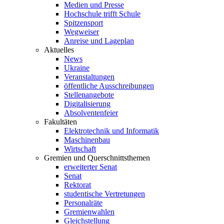
Medien und Presse
Hochschule trifft Schule
Spitzensport
Wegweiser
Anreise und Lageplan
Aktuelles
News
Ukraine
Veranstaltungen
öffentliche Ausschreibungen
Stellenangebote
Digitalisierung
Absolventenfeier
Fakultäten
Elektrotechnik und Informatik
Maschinenbau
Wirtschaft
Gremien und Querschnittsthemen
erweiterter Senat
Senat
Rektorat
studentische Vertretungen
Personalräte
Gremienwahlen
Gleichstellung