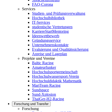
FAQ-Corona
Services
Studien- und Prüfungsverwaltung
Hochschulbibliothek
IT-Services
studentische Vertretungen
KarriereStartMentoring
Ideenwettbewerb
Gründungsservice
Unternehmenskontakte
Evaluierung und Qualitätssicherung
Anreise und Lageplan
Projekte und Vereine
Baltic Racing
Amateurfunker
Hochschulsportgemeinschaft
Hochschulwassersport-Verein
Hochschuldidaktik Mathematik
MariTeam Racing
Sundspace
Sund-Xplosion
ThaiGer-H2-Racing
Forschung und Transfer
Forschung