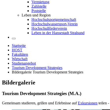
Vermietung
Zahlstelle
Poststelle
Leben und Region
Hochschulsportgemeinschaft
Hochschulwassersport-Verein
Hochschulförderverein
Leben in der Hansestadt Stralsund
Startseite
HOST
Fakultäten
Wirtschaft
Studienangebot
Tourism Development Strategies
Bildergalerie Tourism Development Strategies
Bil­der­ga­le­rie
Tou­rism De­ve­lop­ment Stra­te­gies (M.A.)
Gemeinsam studieren, grillen und Erlebnisse auf
Exkursionen
teilen -