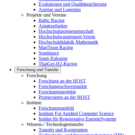
Evaluierung und Qualitätssicherung
Anreise und Lageplan
Projekte und Vereine
Baltic Racing
Amateurfunker
Hochschulsportgemeinschaft
Hochschulwassersport-Verein
Hochschuldidaktik Mathematik
MariTeam Racing
Sundspace
Sund-Xplosion
ThaiGer-H2-Racing
Forschung und Transfer
Forschung
Forschung an der HOST
Forschungsschwerpunkte
Forschungsprojekte
Promovieren an der HOST
Institute
Forschungsumfeld
Institute For Applied Computer Science
Institut für Regenerative EnergieSysteme
Wissens-/ Technologietransfer
Transfer und Kooperation