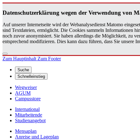
Da­ten­schutz­er­klä­rung wegen der Ver­wen­dung von M
Auf unserer Internetseite wird der Webanalysedienst Matomo eingeset
sind Textdateien, ermöglicht. Die Cookies sammeln Informationen hin
noch zuvor anonymisiert. Sie haben allerdings die Möglichkeit, zu 
entsprechend modifizieren. Dies kann dazu führen, dass Sie unsere 
Zum Hauptinhalt
Zum Footer
Suche
Schnelleinstieg
Wegweiser
AGUM
Campusstore
International
Mitarbeitende
Studienangebot
Mensaplan
Anreise und Lageplan