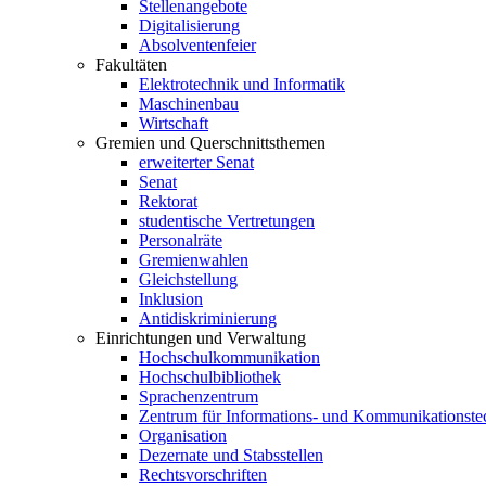
Stellenangebote
Digitalisierung
Absolventenfeier
Fakultäten
Elektrotechnik und Informatik
Maschinenbau
Wirtschaft
Gremien und Querschnittsthemen
erweiterter Senat
Senat
Rektorat
studentische Vertretungen
Personalräte
Gremienwahlen
Gleichstellung
Inklusion
Antidiskriminierung
Einrichtungen und Verwaltung
Hochschulkommunikation
Hochschulbibliothek
Sprachenzentrum
Zentrum für Informations- und Kommunikationste
Organisation
Dezernate und Stabsstellen
Rechtsvorschriften