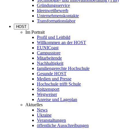
Technologie- und Innovationsberatung (TIB)
Gründungsservice
Ideenwettbewerb
Unternehmenskontakte
Transformationslabor
HOST
Im Portrait
Profil und Leitbild
Willkommen an der HOST
EUNICoast
Campusstore
Mitarbeitende
Nachhaltigkeit
familiengerechte Hochschule
Gesunde HOST
Medien und Presse
Hochschule trifft Schule
Spitzensport
Wegweiser
Anreise und Lageplan
Aktuelles
News
Ukraine
Veranstaltungen
öffentliche Ausschreibungen