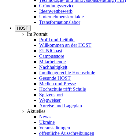
Technologie- und Innovationsberatung (TIB)
Gründungsservice
Ideenwettbewerb
Unternehmenskontakte
Transformationslabor
HOST
Im Portrait
Profil und Leitbild
Willkommen an der HOST
EUNICoast
Campusstore
Mitarbeitende
Nachhaltigkeit
familiengerechte Hochschule
Gesunde HOST
Medien und Presse
Hochschule trifft Schule
Spitzensport
Wegweiser
Anreise und Lageplan
Aktuelles
News
Ukraine
Veranstaltungen
öffentliche Ausschreibungen