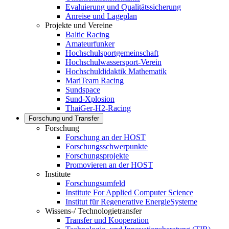
Evaluierung und Qualitätssicherung
Anreise und Lageplan
Projekte und Vereine
Baltic Racing
Amateurfunker
Hochschulsportgemeinschaft
Hochschulwassersport-Verein
Hochschuldidaktik Mathematik
MariTeam Racing
Sundspace
Sund-Xplosion
ThaiGer-H2-Racing
Forschung und Transfer
Forschung
Forschung an der HOST
Forschungsschwerpunkte
Forschungsprojekte
Promovieren an der HOST
Institute
Forschungsumfeld
Institute For Applied Computer Science
Institut für Regenerative EnergieSysteme
Wissens-/ Technologietransfer
Transfer und Kooperation