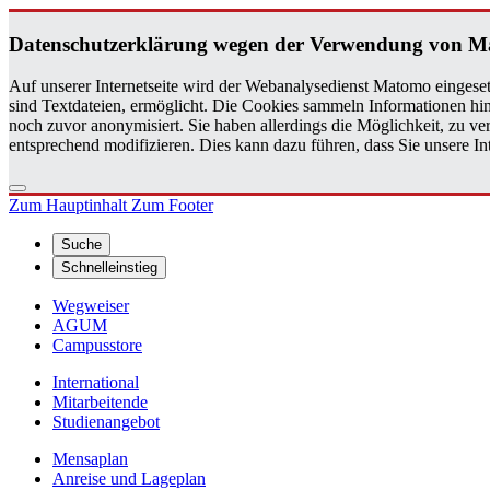
Da­ten­schutz­er­klä­rung wegen der Ver­wen­dung von M
Auf unserer Internetseite wird der Webanalysedienst Matomo eingeset
sind Textdateien, ermöglicht. Die Cookies sammeln Informationen hin
noch zuvor anonymisiert. Sie haben allerdings die Möglichkeit, zu 
entsprechend modifizieren. Dies kann dazu führen, dass Sie unsere 
Zum Hauptinhalt
Zum Footer
Suche
Schnelleinstieg
Wegweiser
AGUM
Campusstore
International
Mitarbeitende
Studienangebot
Mensaplan
Anreise und Lageplan