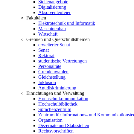
Stellenangebote
Digitalisierung
Absolventenfeier
Fakultäten
Elektrotechnik und Informatik
Maschinenbau
Wirtschaft
Gremien und Querschnittsthemen
erweiterter Senat
Senat
Rektorat
studentische Vertretungen
Personalräte
Gremienwahlen
Gleichstellung
Inklusion
Antidiskriminierung
Einrichtungen und Verwaltung
Hochschulkommunikation
Hochschulbibliothek
Sprachenzentrum
Zentrum für Informations- und Kommunikationste
Organisation
Dezernate und Stabsstellen
Rechtsvorschriften