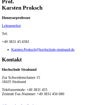
Prof.
Fördermittelbeantragung BAFA und KfW
Karsten Proksch
Öffentlich bestellter und Vereidigter Sachverständiger für die
Überprüfung von GSG
Honorarprofessor
Lehrangebot
Tel:
+49 3831 45 6581
Karsten.Proksch@hochschule-stralsund.de
Kon­takt
Hochschule Stralsund
Zur Schwedenschanze 15
18435 Stralsund
Telefonzentrale: +49 3831 455
Zentrale Fax-Nummer: +49 3831 456 680