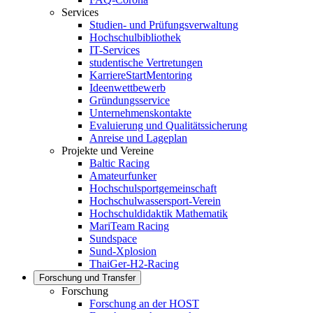
Services
Studien- und Prüfungsverwaltung
Hochschulbibliothek
IT-Services
studentische Vertretungen
KarriereStartMentoring
Ideenwettbewerb
Gründungsservice
Unternehmenskontakte
Evaluierung und Qualitätssicherung
Anreise und Lageplan
Projekte und Vereine
Baltic Racing
Amateurfunker
Hochschulsportgemeinschaft
Hochschulwassersport-Verein
Hochschuldidaktik Mathematik
MariTeam Racing
Sundspace
Sund-Xplosion
ThaiGer-H2-Racing
Forschung und Transfer
Forschung
Forschung an der HOST