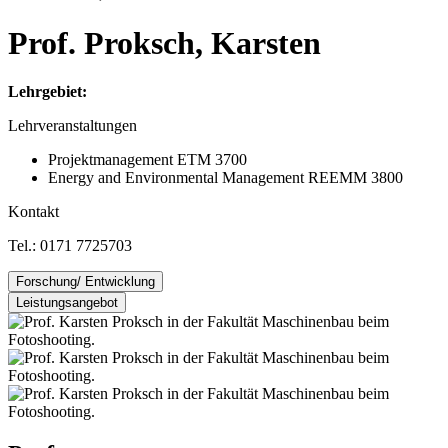
Prof. Proksch, Kars­ten
Lehrgebiet:
Lehrveranstaltungen
Projektmanagement ETM 3700
Energy and Environmental Management REEMM 3800
Kontakt
Tel.: 0171 7725703
Forschung/ Entwicklung
Leistungsangebot
hybride Managementmethoden
Energieeffizienz von Gebäude in der energetischen
Energieaudit nach DIN EN 16247-1
Fachplanung
Energieberatung für Nichtwohngebäude Anlagen und
Regelungsverfahren im Bereich des hydraulischen Abgleiches
Systeme (EBN)
Gutachten im Bereich energetische Fachplanung/
Energieausweise
Ausstellung von Energiebedarfsausweisen
Erstellung von Energetischen Sanierungsfahrplänen