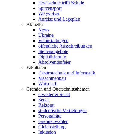
Hochschule trifft Schule
Spitzensport
Wegweiser
Anreise und Lageplan
Aktuelles
News
Ukraine
Veranstaltungen
öffentliche Ausschreibungen
Stellenangebote
Digitalisierung
Absolventenfeier
Fakultäten
Elektrotechnik und Informatik
Maschinenbau
Wirtschaft
Gremien und Querschnittsthemen
erweiterter Senat
Senat
Rektorat
studentische Vertretungen
Personalräte
Gremienwahlen
Gleichstellung
Inklusion