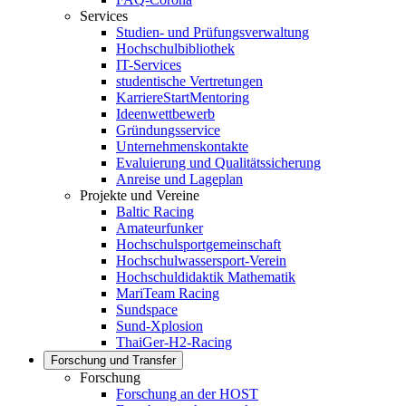
Services
Studien- und Prüfungsverwaltung
Hochschulbibliothek
IT-Services
studentische Vertretungen
KarriereStartMentoring
Ideenwettbewerb
Gründungsservice
Unternehmenskontakte
Evaluierung und Qualitätssicherung
Anreise und Lageplan
Projekte und Vereine
Baltic Racing
Amateurfunker
Hochschulsportgemeinschaft
Hochschulwassersport-Verein
Hochschuldidaktik Mathematik
MariTeam Racing
Sundspace
Sund-Xplosion
ThaiGer-H2-Racing
Forschung und Transfer
Forschung
Forschung an der HOST