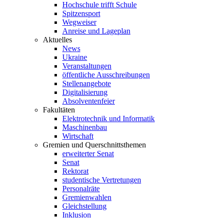
Hochschule trifft Schule
Spitzensport
Wegweiser
Anreise und Lageplan
Aktuelles
News
Ukraine
Veranstaltungen
öffentliche Ausschreibungen
Stellenangebote
Digitalisierung
Absolventenfeier
Fakultäten
Elektrotechnik und Informatik
Maschinenbau
Wirtschaft
Gremien und Querschnittsthemen
erweiterter Senat
Senat
Rektorat
studentische Vertretungen
Personalräte
Gremienwahlen
Gleichstellung
Inklusion