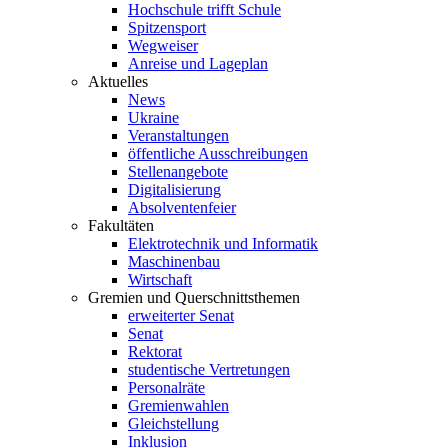
Hochschule trifft Schule
Spitzensport
Wegweiser
Anreise und Lageplan
Aktuelles
News
Ukraine
Veranstaltungen
öffentliche Ausschreibungen
Stellenangebote
Digitalisierung
Absolventenfeier
Fakultäten
Elektrotechnik und Informatik
Maschinenbau
Wirtschaft
Gremien und Querschnittsthemen
erweiterter Senat
Senat
Rektorat
studentische Vertretungen
Personalräte
Gremienwahlen
Gleichstellung
Inklusion