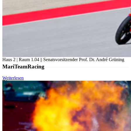
Di.
15
Dez.
─
00
14
Sitzung des 17. Senats
Haus 2 | Raum 1.04 || Senatsvorsitzender Prof. Dr. André Grüning
MariTeamRacing
Weiterlesen
Di.
26
Jan.
─
00
14
Sitzung des 17. Senats
Haus 2 | Raum 1.04 || Senatsvorsitzender Prof. Dr. André Grüning