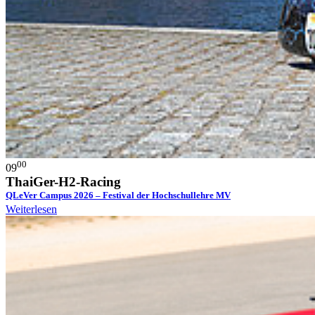
Berlin || Hochschulkommunikation
weiterlesen
9:00 Uhr - 15:00 Uhr
Do.
03
Dez.
─
00
09
ThaiGer-H2-Racing
QLeVer Campus 2026 – Festival der Hochschullehre MV
Weiterlesen
Universität Greifswald || QLeVer
weiterlesen
Die Hochschule Stralsund ist Teil des Verbundprojekts QLeVer und
lädt herzlich zum landesweiten Festival der Hochschullehre
Mecklenburg-Vorpommern…