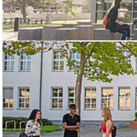
Sa.
14
Nov.
HOST auf der Gemeinschaftsmesse* Einstieg Berlin
Berlin || Dez. II, Studienberatung
weiterlesen
Freitag 9-15 Uhr und Samstag 10-16 Uhr
Mi.
18
Nov.
─
00
09
Gesundheitskonferenz
Hochschule Stralsund || Prof. Dr. Ivonne Honekamp &
Gesundheitskonferenz-Team