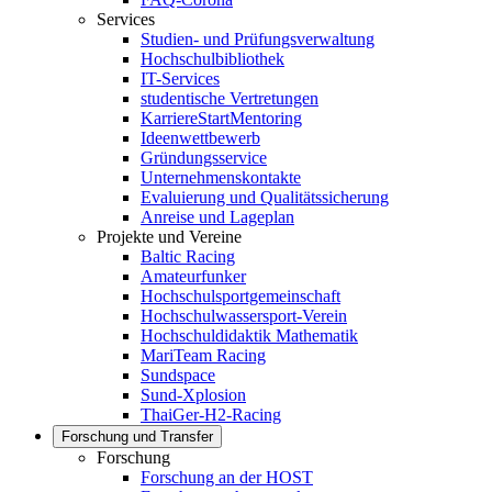
Services
Studien- und Prüfungsverwaltung
Hochschulbibliothek
IT-Services
studentische Vertretungen
KarriereStartMentoring
Ideenwettbewerb
Gründungsservice
Unternehmenskontakte
Evaluierung und Qualitätssicherung
Anreise und Lageplan
Projekte und Vereine
Baltic Racing
Amateurfunker
Hochschulsportgemeinschaft
Hochschulwassersport-Verein
Hochschuldidaktik Mathematik
MariTeam Racing
Sundspace
Sund-Xplosion
ThaiGer-H2-Racing
Forschung und Transfer
Forschung
Forschung an der HOST