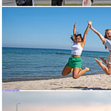
weiterlesen
Die Gesundheitsbranche steht vor vielen Herausforderungen. Sei es
Demografie oder Fachkräftemangel - das Gesundheitssystem
braucht neue Ideen und…
Do.
19
Nov.
─
00
18
Mastertag@home
DIGITAL || Studienberatung/Hochschulkommunikation/Fakultäten
weiterlesen
18:00 - 20:00 Uhr
Master-Studium an der HOST – mit 14 Master-Studiengängen in