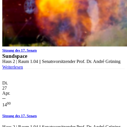
Di.
23
März
─
00
14
Sitzung des 17. Senats
Sundspace
Haus 2 | Raum 1.04 || Senatsvorsitzender Prof. Dr. André Grüning
Weiterlesen
Di.
27
Apr.
─
00
14
Sitzung des 17. Senats
Haus 2 | Raum 1.04 || Senatsvorsitzender Prof. Dr. André Grüning