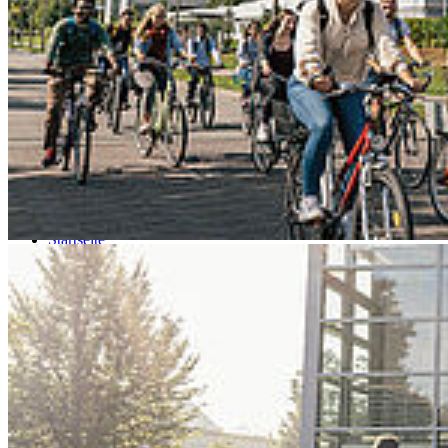
Go to slide 4
Go to slide 5
Go to slide 6
Go to slide 7
Go to slide 8
Go to slide 9
Startseite
HOST
Aktuelles
Veranstaltungen
Ver­an­stal­tun­gen
Fr.
13
Nov.
─>