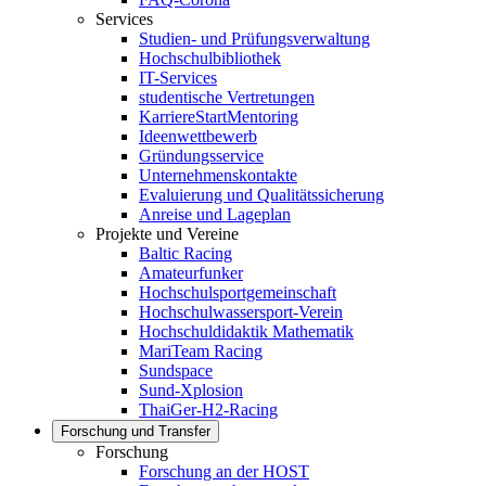
Services
Studien- und Prüfungsverwaltung
Hochschulbibliothek
IT-Services
studentische Vertretungen
KarriereStartMentoring
Ideenwettbewerb
Gründungsservice
Unternehmenskontakte
Evaluierung und Qualitätssicherung
Anreise und Lageplan
Projekte und Vereine
Baltic Racing
Amateurfunker
Hochschulsportgemeinschaft
Hochschulwassersport-Verein
Hochschuldidaktik Mathematik
MariTeam Racing
Sundspace
Sund-Xplosion
ThaiGer-H2-Racing
Forschung und Transfer
Forschung
Forschung an der HOST