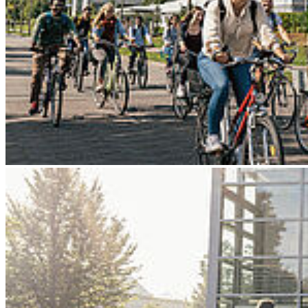
Go to slide 4
Go to slide 5
Go to slide 6
Go to slide 7
Go to slide 8
Go to slide 9
Zurück
Campustag - Hochschulinformationstag
2027
00
Samstag, 22. Mai 2027 - 11
Uhr
Campus || Hochschulkommunikation