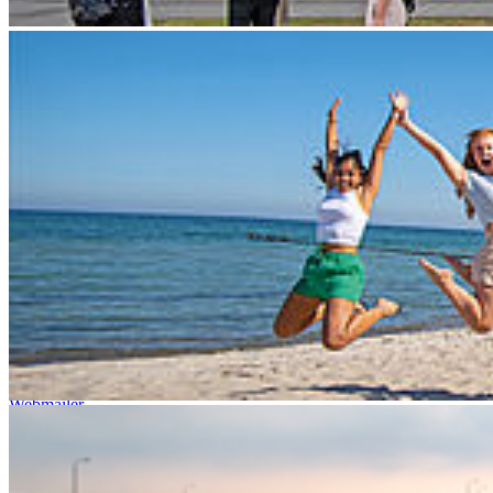
Allgemeine Studienberatung
Fakultät für Elektrotechnik und Informatik
Fakultät für Maschinenbau
Fakultät für Wirtschaft
Hochschulkommunikation
Login
Dienstleistungsportal "e-HOST"
Studien- und Prüfungsportal (SuP)
B-ite
Webmailer
Moodle
Zeiterfassung