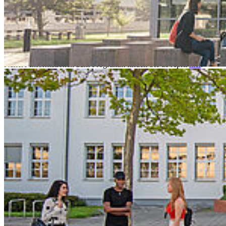
Am
22. Mai 2027
findet der nächste
Campustag -
Hochschulinformationstag
der Hochschule Stralsund statt.
Dabei präsentiert sich die HOST mit einem umfangreichen
Veranstaltungsprogramm rund um ihre Bachelor- und Master-
Studiengänge.
Nähere Informationen zum Programm finden Sie ab April
hier
.
Zurück
Termin speichern
Alle Veranstaltungen
Kon­takt
Hochschule Stralsund
Zur Schwedenschanze 15
18435 Stralsund
Telefonzentrale: +49 3831 455
Zentrale Fax-Nummer: +49 3831 456 680