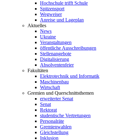
Hochschule trifft Schule
Spitzensport
Wegweiser
Anreise und Lageplan
Aktuelles
News
Ukraine
Veranstaltungen
öffentliche Ausschreibungen
Stellenangebote
Digitalisierung
Absolventenfeier
Fakultäten
Elektrotechnik und Informatik
Maschinenbau
Wirtschaft
Gremien und Querschnittsthemen
erweiterter Senat
Senat
Rektorat
studentische Vertretungen
Personalräte
Gremienwahlen
Gleichstellung
Inklusion