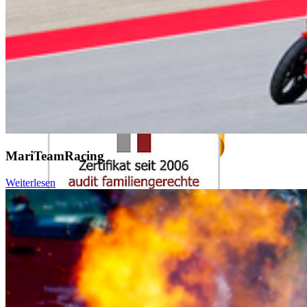
MariTeamRacing
Weiterlesen