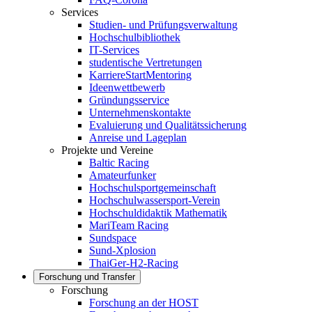
Services
Studien- und Prüfungsverwaltung
Hochschulbibliothek
IT-Services
studentische Vertretungen
KarriereStartMentoring
Ideenwettbewerb
Gründungsservice
Unternehmenskontakte
Evaluierung und Qualitätssicherung
Anreise und Lageplan
Projekte und Vereine
Baltic Racing
Amateurfunker
Hochschulsportgemeinschaft
Hochschulwassersport-Verein
Hochschuldidaktik Mathematik
MariTeam Racing
Sundspace
Sund-Xplosion
ThaiGer-H2-Racing
Forschung und Transfer
Forschung
Forschung an der HOST