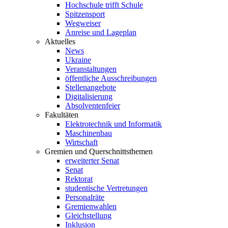
Hochschule trifft Schule
Spitzensport
Wegweiser
Anreise und Lageplan
Aktuelles
News
Ukraine
Veranstaltungen
öffentliche Ausschreibungen
Stellenangebote
Digitalisierung
Absolventenfeier
Fakultäten
Elektrotechnik und Informatik
Maschinenbau
Wirtschaft
Gremien und Querschnittsthemen
erweiterter Senat
Senat
Rektorat
studentische Vertretungen
Personalräte
Gremienwahlen
Gleichstellung
Inklusion