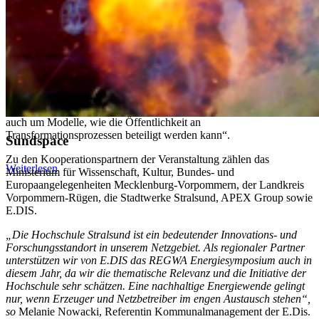
Die Kombinations-Veranstaltung ist international breit aufgestellt.
Geplant ist unter anderem die Teilnahme einer Delegation der
Polnischen Hydrogen Chamber mit rund 20 Mitgliedsunternehmen.
Das Matchmaking am 5. November sowie der Workshop am 6.
November dienen gezielt der grenzüberschreitenden Anbahnung
von Kooperationen im Ostseeraum. „Ein immer wichtiger
werdendes Thema für alle ist die Akzeptanz von Erneuerbaren
Energien“, erklärt Projektmanagerin Romy Sommer, „dabei geht es
auch um Modelle, wie die Öffentlichkeit an
Transformationsprozessen beteiligt werden kann“.
Sundspace
Zu den Kooperationspartnern der Veranstaltung zählen das
Weiterlesen
Ministerium für Wissenschaft, Kultur, Bundes- und
Europaangelegenheiten Mecklenburg-Vorpommern, der Landkreis
Vorpommern-Rügen, die Stadtwerke Stralsund, APEX Group sowie
E.DIS.
„Die Hochschule Stralsund ist ein bedeutender Innovations- und
Forschungsstandort in unserem Netzgebiet. Als regionaler Partner
unterstützen wir von E.DIS das REGWA Energiesymposium auch in
diesem Jahr, da wir die thematische Relevanz und die Initiative der
Hochschule sehr schätzen. Eine nachhaltige Energiewende gelingt
nur, wenn Erzeuger und Netzbetreiber im engen Austausch stehen“,
so
Melanie Nowacki, Referentin Kommunalmanagement der E.Dis.