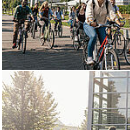
Go to slide 4
Go to slide 5
Go to slide 6
Go to slide 7
Go to slide 8
Go to slide 9
Zurück
Internationale Energie- und
Wasserstoffkonferenzen
20.10.2025
Vom 5. bis 7. November schafft ein fachlicher Austausch von
Vertreter*innen des Ostseeraums an der Hochschule die Basis für