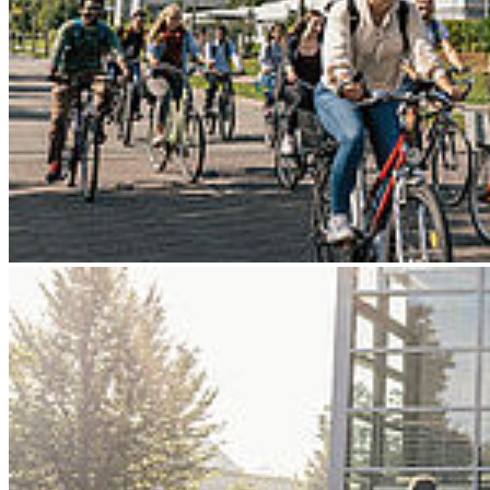
Go to slide 4
Go to slide 5
Go to slide 6
Go to slide 7
Go to slide 8
Go to slide 9
Zurück
EUNICoast: Selbstverpflichtung zu
gesellschaftlichem Engagement
07.07.2026
Die EUNICoast Alliance hat ein gemeinsames Positions- und
Verpflichtungspapier veröffentlicht, das Community Engagement -