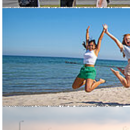
gemeinsame Leitprinzipien, konkrete Verpflichtungen und politische
Handlungsempfehlungen für die weitere Entwicklung der Allianz.
Ausgangspunkt ist die besondere Rolle von Hochschulen in Insel-,
Hafen- und Küstenregionen. Sie sind an Orten verankert, an denen
Land und Meer aufeinandertreffen, wo unterschiedliche
Lebensräume, Wirtschaftssysteme und Gemeinschaften
aufeinandertreffen. Die Gebiete um sie herum sind mit steigendem
Meeresspiegel, schrumpfenden Bevölkerungszahlen und fragilen
Wirtschaftssystemen konfrontiert. Doch gerade an diesen Orten
lassen sich neue Ansätze für gemeinsame Herausforderungen
entwickeln, die von dort aus mit dem Rest Europas geteilt werden
können. Die Partneruniversitäten von EUNICoast befinden sich in
diesen Gebieten. Diese Lage ist sowohl eine Verantwortung als auch
eine Ressource. Community Engagement ist im Hochschulbereich
häufig als ergänzende Aufgabe verstanden worden. Ein Artikel auf
der Website der Allianz erklärt:
"Diese Nähe hat sich jedoch nicht immer in einer Partnerschaft
niedergeschlagen. Das gesellschaftliche Engagement im
Hochschulbereich wurde lange Zeit als Nebensache betrachtet: als
öffentliche Veranstaltung, als Berichtspflicht, als etwas, das nach der
eigentlichen Arbeit erledigt wird. Die Kluft zwischen dem, was
Universitäten von sich behaupten, und dem, was die Gesellschaft
erlebt, ist struktureller Natur und in Bewertungssystemen,