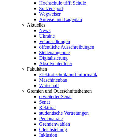
Hochschule trifft Schule
Spitzensport
Wegweiser
Anreise und Lageplan
Aktuelles
News
Ukraine
Veranstaltungen
öffentliche Ausschreibungen
Stellenangebote
Digitalisierung
Absolventenfeier
Fakultäten
Elektrotechnik und Informatik
Maschinenbau
Wirtschaft
Gremien und Querschnittsthemen
erweiterter Senat
Senat
Rektorat
studentische Vertretungen
Personalräte
Gremienwahlen
Gleichstellung
Inklusion