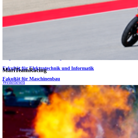
Hochschule Stralsund
Zur Schwedenschanze 15
18435 Stralsund
Telefonzentrale: +49 3831 455
Zentrale Fax-Nummer: +49 3831 456 680
Allgemeine Studienberatung
Fakultät für Elektrotechnik und Informatik
MariTeamRacing
Fakultät für Maschinenbau
Weiterlesen
Fakultät für Wirtschaft
Hochschulkommunikation
Login
Dienstleistungsportal "e-HOST"