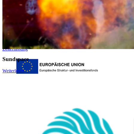
Studien- und Prüfungsportal (SuP)
B-ite
Webmailer
Moodle
Zeiterfassung
Sundspace
Weiterlesen