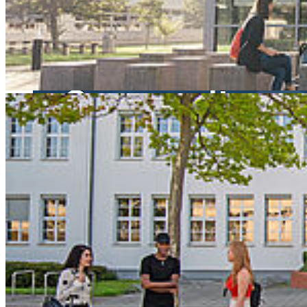
gesellschaftliches Engagement - als zentrale institutionelle Aufgabe
ihrer Mitgliedshochschulen definiert.
Die EUNICoast Alliance hat ein gemeinsames Positions- und
Verpflichtungspapier veröffentlicht, das Community Engagement -
gesellschaftliches Engagement - als zentrale institutionelle Aufgabe
ihrer Mitgliedshochschulen definiert. Das von der Community
Engagement Commission erarbeitete Dokument beschreibt