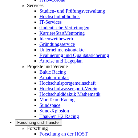
Services
Studien- und Prüfungsverwaltung
Hochschulbibliothek
IT-Services
studentische Vertretungen
KarriereStartMentoring
Ideenwettbewerb
Gründungsservice
Unternehmenskontakte
Evaluierung und Qualitätssicherung
Anreise und Lageplan
Projekte und Vereine
Baltic Racing
Amateurfunker
Hochschulsportgemeinschaft
Hochschulwassersport-Verein
Hochschuldidaktik Mathematik
MariTeam Racing
Sundspace
Sund-Xplosion
ThaiGer-H2-Racing
Forschung und Transfer
Forschung
Forschung an der HOST