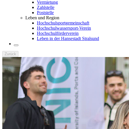
Vermietung
Zahlstelle
Poststelle
Leben und Region
Hochschulsportgemeinschaft
Hochschulwassersport-Verein
Hochschulförderverein
Leben in der Hansestadt Stralsund
Zurück