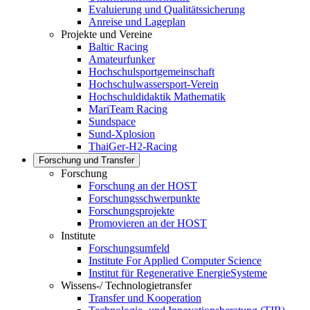
Evaluierung und Qualitätssicherung
Anreise und Lageplan
Projekte und Vereine
Baltic Racing
Amateurfunker
Hochschulsportgemeinschaft
Hochschulwassersport-Verein
Hochschuldidaktik Mathematik
MariTeam Racing
Sundspace
Sund-Xplosion
ThaiGer-H2-Racing
Forschung und Transfer
Forschung
Forschung an der HOST
Forschungsschwerpunkte
Forschungsprojekte
Promovieren an der HOST
Institute
Forschungsumfeld
Institute For Applied Computer Science
Institut für Regenerative EnergieSysteme
Wissens-/ Technologietransfer
Transfer und Kooperation