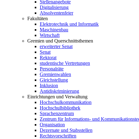
Stellenangebote
Digitalisierung
Absolventenfeier
Fakultäten
Elektrotechnik und Informatik
Maschinenbau
Wirtschaft
Gremien und Querschnittsthemen
erweiterter Senat
Senat
Rektorat
studentische Vertretungen
Personalräte
Gremienwahlen
Gleichstellung
Inklusion
Antidiskriminierung
Einrichtungen und Verwaltung
Hochschulkommunikation
Hochschulbibliothek
Sprachenzentrum
Zentrum für Informations- und Kommunikationste
Organisation
Dezernate und Stabsstellen
Rechtsvorschriften