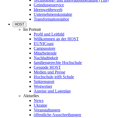
Technologie- und Innovationsberatung (TIB)
Gründungsservice
Ideenwettbewerb
Unternehmenskontakte
Transformationslabor
HOST
Im Portrait
Profil und Leitbild
Willkommen an der HOST
EUNICoast
Campusstore
Mitarbeitende
Nachhaltigkeit
familiengerechte Hochschule
Gesunde HOST
Medien und Presse
Hochschule trifft Schule
Spitzensport
Wegweiser
Anreise und Lageplan
Aktuelles
News
Ukraine
Veranstaltungen
öffentliche Ausschreibungen