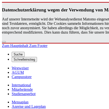
Da­ten­schutz­er­klä­rung wegen der Ver­wen­dung von M
Auf unserer Internetseite wird der Webanalysedienst Matomo eingeset
sind Textdateien, ermöglicht. Die Cookies sammeln Informationen hin
noch zuvor anonymisiert. Sie haben allerdings die Möglichkeit, zu 
entsprechend modifizieren. Dies kann dazu führen, dass Sie unsere 
Zum Hauptinhalt
Zum Footer
Suche
Schnelleinstieg
Wegweiser
AGUM
Campusstore
International
Mitarbeitende
Studienangebot
Mensaplan
Anreise und Lageplan