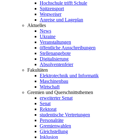
Hochschule trifft Schule
Spitzensport
Wegweiser
Anreise und Lageplan
Aktuelles
News
Ukraine
Veranstaltungen
öffentliche Ausschreibungen
Stellenangebote
Digitalisierung
Absolventenfeier
Fakultäten
Elektrotechnik und Informatik
Maschinenbau
Wirtschaft
Gremien und Querschnittsthemen
erweiterter Senat
Senat
Rektorat
studentische Vertretungen
Personalräte
Gremienwahlen
Gleichstellung
Inklusion