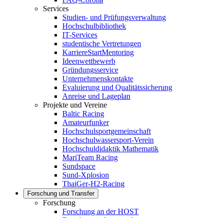
Services
Studien- und Prüfungsverwaltung
Hochschulbibliothek
IT-Services
studentische Vertretungen
KarriereStartMentoring
Ideenwettbewerb
Gründungsservice
Unternehmenskontakte
Evaluierung und Qualitätssicherung
Anreise und Lageplan
Projekte und Vereine
Baltic Racing
Amateurfunker
Hochschulsportgemeinschaft
Hochschulwassersport-Verein
Hochschuldidaktik Mathematik
MariTeam Racing
Sundspace
Sund-Xplosion
ThaiGer-H2-Racing
Forschung und Transfer
Forschung
Forschung an der HOST