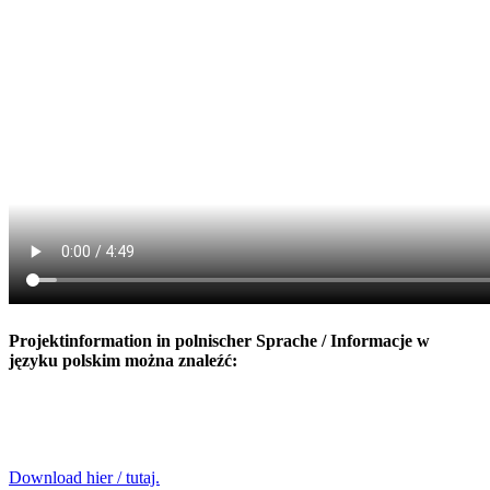
Pro­jek­t­in­for­ma­ti­on in pol­ni­scher Spra­che / In­for­mac­je w
języku pols­kim można znaleźć:
Download hier / tutaj.