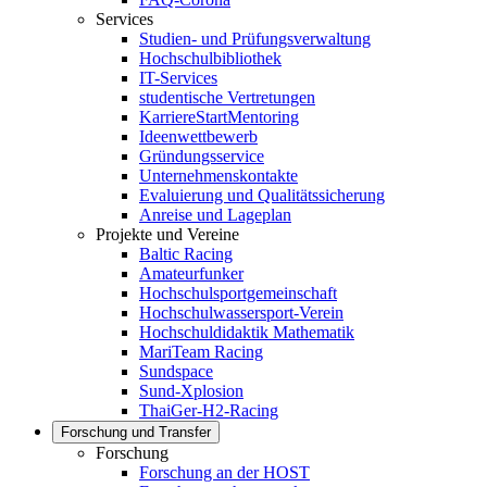
Services
Studien- und Prüfungsverwaltung
Hochschulbibliothek
IT-Services
studentische Vertretungen
KarriereStartMentoring
Ideenwettbewerb
Gründungsservice
Unternehmenskontakte
Evaluierung und Qualitätssicherung
Anreise und Lageplan
Projekte und Vereine
Baltic Racing
Amateurfunker
Hochschulsportgemeinschaft
Hochschulwassersport-Verein
Hochschuldidaktik Mathematik
MariTeam Racing
Sundspace
Sund-Xplosion
ThaiGer-H2-Racing
Forschung und Transfer
Forschung
Forschung an der HOST