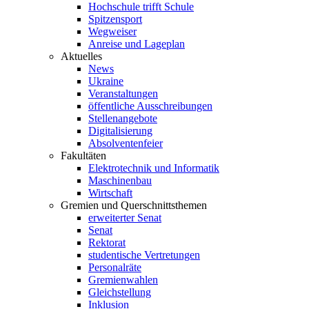
Hochschule trifft Schule
Spitzensport
Wegweiser
Anreise und Lageplan
Aktuelles
News
Ukraine
Veranstaltungen
öffentliche Ausschreibungen
Stellenangebote
Digitalisierung
Absolventenfeier
Fakultäten
Elektrotechnik und Informatik
Maschinenbau
Wirtschaft
Gremien und Querschnittsthemen
erweiterter Senat
Senat
Rektorat
studentische Vertretungen
Personalräte
Gremienwahlen
Gleichstellung
Inklusion