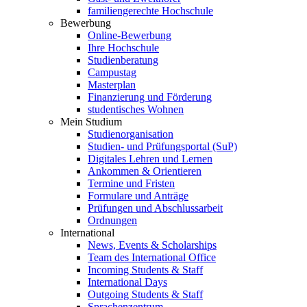
familiengerechte Hochschule
Bewerbung
Online-Bewerbung
Ihre Hochschule
Studienberatung
Campustag
Masterplan
Finanzierung und Förderung
studentisches Wohnen
Mein Studium
Studienorganisation
Studien- und Prüfungsportal (SuP)
Digitales Lehren und Lernen
Ankommen & Orientieren
Termine und Fristen
Formulare und Anträge
Prüfungen und Abschlussarbeit
Ordnungen
International
News, Events & Scholarships
Team des International Office
Incoming Students & Staff
International Days
Outgoing Students & Staff
Sprachenzentrum