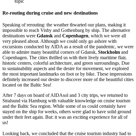
topic
Re-rou­ting du­ring crui­se and new de­sti­na­ti­ons
Speaking of rerouting: the weather thwarted our plans, making it
impossible to reach Visby and Gothenburg by ship. The alternative
destinations were
Gdansk
and
Copenhagen
, which we were all
very pleased about. Although we could only go ashore with
excursions conducted by AIDA as a result of the pandemic, we were
able to admire many beautiful corners of Gdansk,
Stockholm
and
Copenhagen. The cities thrilled us with their lively maritime flair,
historic centers, colorful architecture, and green surroundings. Due
to sustainability aspects and the desire for movement, we explored
the most important landmarks on foot or by bike. These impressions
definitely increased our desire to discover more of the beautiful cities
located on the Baltic Sea!
After 7 days on board of AIDAsol and 3 city trips, we returned to
Stralsund via Hamburg with valuable knowledge on cruise tourism
and the Baltic Sea region. While some of us could certainly have
stayed on the ship for weeks, others were glad to have solid ground
under their feet again. But: it was an exciting experience for all of
us!
Looking back, we concluded that the cruise tourism industry had to