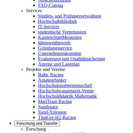
FAQ-Corona
Services
Studien- und Prüfungsverwaltung
Hochschulbibliothek
IT-Services
studentische Vertretungen
KarriereStartMentoring
Ideenwettbewerb
Gründungsservice
Unternehmenskontakte
Evaluierung und Qualitätssicherung
Anreise und Lageplan
Projekte und Vereine
Baltic Racing
Amateurfunker
Hochschulsportgemeinschaft
Hochschulwassersport-Verein
Hochschuldidaktik Mathematik
MariTeam Racing
Sundspace
Sund-Xplosion
ThaiGer-H2-Racing
Forschung und Transfer
Forschung