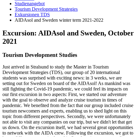
Studienangebot
Tourism Development Strategies
Exkursionen TDS
AIDAsol and Sweden winter term 2021-2022
Ex­cur­si­on: AI­DA­sol and Swe­den, Oc­to­ber
2021
Tou­rism De­ve­lop­ment Stu­dies
Just arrived in Stralsund to study the Master in Tourism
Development Strategies (TDS), our group of 20 international
students was surprised with exciting news: in 3 weeks, we are
setting out for Sweden on board of the AIDAsol! As mankind was
still fighting the Covid-19 pandemic, we could feel its impacts on
our first excursion in two aspects: First, we started our adventure
with the goal to observe and analyze cruise tourism in times of
pandemic. We benefited from the fact that our group included cruise
tourism newcomers and experts, enabling us to shed light on this
topic from different perspectives. Secondly, we were unfortunately
not able to visit any companies on our trip, but we didn't let that get
us down. On the excursion itself, we had several great opportunities
to network with the AIDA crew. Following the excursion, we got to