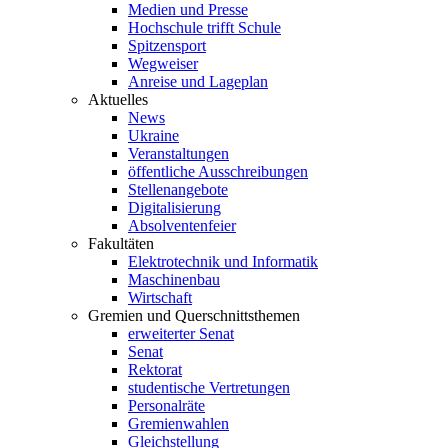
Medien und Presse
Hochschule trifft Schule
Spitzensport
Wegweiser
Anreise und Lageplan
Aktuelles
News
Ukraine
Veranstaltungen
öffentliche Ausschreibungen
Stellenangebote
Digitalisierung
Absolventenfeier
Fakultäten
Elektrotechnik und Informatik
Maschinenbau
Wirtschaft
Gremien und Querschnittsthemen
erweiterter Senat
Senat
Rektorat
studentische Vertretungen
Personalräte
Gremienwahlen
Gleichstellung